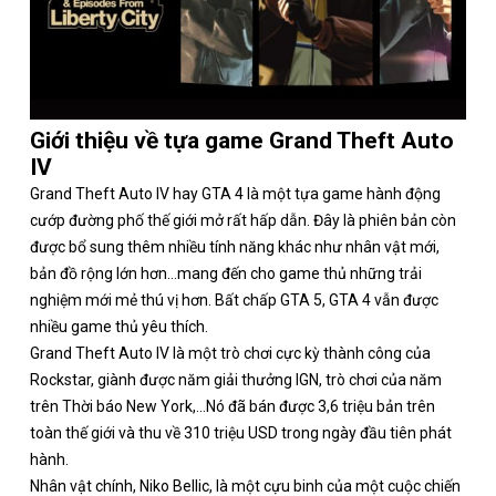
Giới thiệu về tựa game Grand Theft Auto
IV
Grand Theft Auto IV hay GTA 4 là một tựa game hành động
cướp đường phố thế giới mở rất hấp dẫn. Đây là phiên bản còn
được bổ sung thêm nhiều tính năng khác như nhân vật mới,
bản đồ rộng lớn hơn…mang đến cho game thủ những trải
nghiệm mới mẻ thú vị hơn. Bất chấp GTA 5, GTA 4 vẫn được
nhiều game thủ yêu thích.
Grand Theft Auto IV là một trò chơi cực kỳ thành công của
Rockstar, giành được năm giải thưởng IGN, trò chơi của năm
trên Thời báo New York,...Nó đã bán được 3,6 triệu bản trên
toàn thế giới và thu về 310 triệu USD trong ngày đầu tiên phát
hành.
Nhân vật chính, Niko Bellic, là một cựu binh của một cuộc chiến