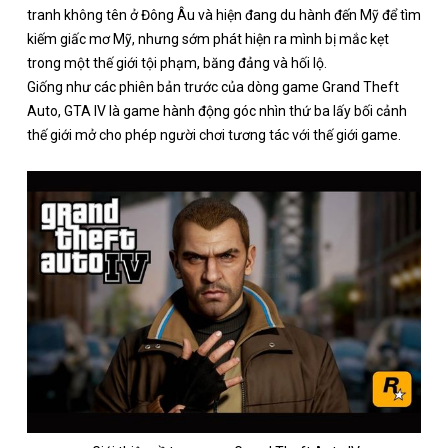
tranh không tên ở Đông Âu và hiện đang du hành đến Mỹ để tìm
kiếm giấc mơ Mỹ, nhưng sớm phát hiện ra mình bị mắc kẹt
trong một thế giới tội phạm, băng đảng và hối lộ.
Giống như các phiên bản trước của dòng game Grand Theft
Auto, GTA IV là game hành động góc nhìn thứ ba lấy bối cảnh
thế giới mở cho phép người chơi tương tác với thế giới game.