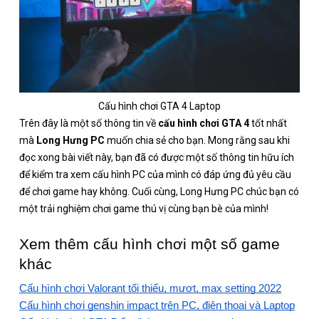
Cấu hình chơi GTA 4 Laptop
Trên đây là một số thông tin về
cấu hình chơi GTA 4
tốt nhất
mà
Long Hưng PC
muốn chia sẻ cho bạn. Mong rằng sau khi
đọc xong bài viết này, bạn đã có được một số thông tin hữu ích
để kiểm tra xem cấu hình PC của mình có đáp ứng đủ yêu cầu
để chơi game hay không. Cuối cùng, Long Hưng PC chúc bạn có
một trải nghiệm chơi game thú vị cùng bạn bè của mình!
Xem thêm cấu hình chơi một số game 
khác
Cấu hình chơi Valorant tối thiểu, mượt, max setting 2022
Cấu hình chơi genshin impact trên PC, điện thoại và Laptop