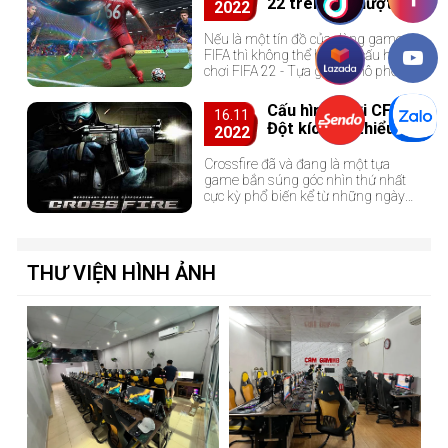
22 trên PC mượt,
2022
max setting
Nếu là một tín đồ của dòng game
FIFA thì không thể bỏ qua cấu hình
chơi FIFA 22 - Tựa game mô phỏng
gần nhất với thế giới bóng đá hiện
thực.
Cấu hình chơi CF
16.11
Đột kích tối thiểu,
2022
mượt, max setting
Crossfire đã và đang là một tựa
game bắn súng góc nhìn thứ nhất
cực kỳ phổ biến kể từ những ngày
đầu của trò chơi trực tuyến. Đến với
bài viết này,...
THƯ VIỆN HÌNH ẢNH