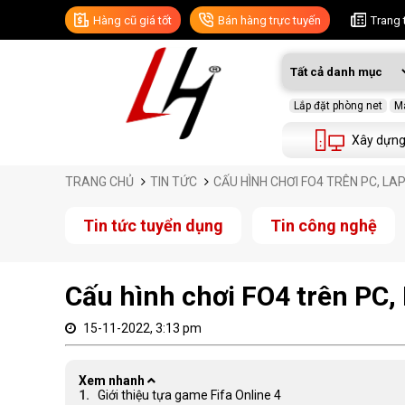
Hàng cũ giá tốt
Bán hàng trực tuyến
Trang 
Lắp đặt phòng net
Má
Xây dựng
TRANG CHỦ
TIN TỨC
CẤU HÌNH CHƠI FO4 TRÊN PC, L
Tin tức tuyển dụng
Tin công nghệ
Cấu hình chơi FO4 trên PC,
15-11-2022, 3:13 pm
Xem nhanh
Giới thiệu tựa game Fifa Online 4