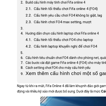
Build cấu hình máy tính chơi Fifa online 4
Cấu hình tối thiểu chơi Fifa online 4 (FO4)
Cấu hình yêu cầu chơi FO4 không bị giật, lag
Cấu hình chơi FO4 max setting, mượt
Hướng dẫn chọn cấu hình laptop chơi Fifa online 4
Cấu hình tối thiểu chơi FO4 cho laptop
Cấu hình laptop khuyến nghị để chơi FO4
Cấu hình tiêu chuẩn chơi FO4 dành cho phòng net, quá
Các bước cài đặt game Fifa online 4 (FO4) cho máy tín
Cách setting chơi FO4 cho máy cấu hình yếu
Xem thêm cấu hình chơi một số g
Ngay từ khi ra mắt, Fifa Online 4 đã làm khuynh đảo giới ga
động và nhiều kỹ xảo mới được bổ sung. Dưới đây là mức
Cấu