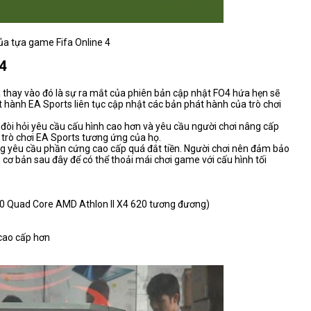
ủa tựa game Fifa Online 4
 4
à thay vào đó là sự ra mắt của phiên bản cập nhật FO4 hứa hẹn sẽ
 hành EA Sports liên tục cập nhật các bản phát hành của trò chơi
 đòi hỏi yêu cầu cấu hình cao hơn và yêu cầu người chơi nâng cấp
 trò chơi EA Sports tương ứng của họ.
ng yêu cầu phần cứng cao cấp quá đắt tiền. Người chơi nên đảm bảo
 cơ bản sau đây để có thể thoải mái chơi game với cấu hình tối
0 Quad Core AMD Athlon II X4 620 tương đương)
cao cấp hơn