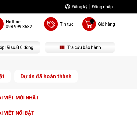
Đăng ký
Đăng nhập
...
Hotline
Tin tức
Giỏ hàng
098.999.8682
óp lãi suất 0 đồng
Tra cứu bảo hành
ật
Dự án đã hoàn thành
I VIẾT
MỚI NHẤT
I VIẾT
NỔI BẬT