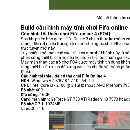
Một số thông tin c
Build cấu hình máy tính chơi Fifa online
Cấu hình tối thiểu chơi Fifa online 4 (FO4)
Sau khi phiên bản game Fifa Online 3 chính thức lưu hành v
mang đến rất nhiều trải nghiệm mới cho người chơi. Nhà phát
trực tuyến mới này.
Tuy nhiên, một hạn chế của trò chơi mới phát hành này là nó
phần cứng thiết bị của họ nếu họ muốn tiếp tục tham gia các
May mắn thay, các trò chơi FO4 được máy tính tin dùng khô
rằng thiết bị của mình đáp ứng các tiêu chuẩn và thành phần
thiểu.
Cấu hình tối thiểu để có thể chơi Fifa Online 4
HĐH:
Windows V / 7/8 / 8.1 / 10 - 64 - bit
CPU:
Intel Core i3 - 2100 @ 3.1GHz (hoặc AMD Phenom 795
Bộ nhớ:
4GB
Đĩa cứng:
16GB
Card màn hình:
GeForce GT 730 ATI Radeon HD 7570 hoặc 
Bộ nhớ GPU:
1024MB
Dire
ctX:
11.0