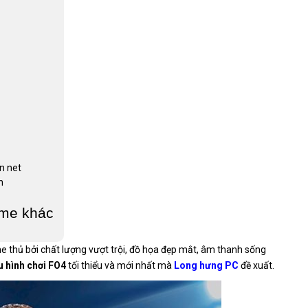
n net
h
ame khác
me thủ bởi chất lượng vượt trội, đồ họa đẹp mắt, âm thanh sống
 hình chơi FO4
tối thiểu và mới nhất mà
Long hưng PC
đề xuất.