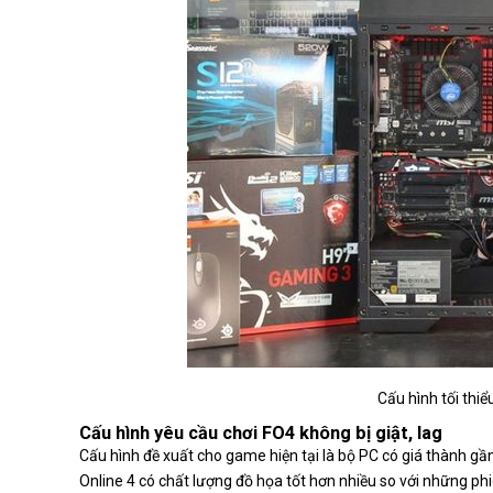
Cấu hình tối thiể
Cấu hình yêu cầu chơi FO4 không bị giật, lag
Cấu hình đề xuất cho game hiện tại là bộ PC có giá thành g
Online 4 có chất lượng đồ họa tốt hơn nhiều so với những ph