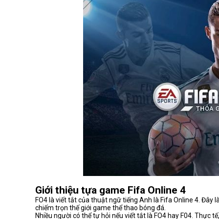
Giới thiệu tựa game Fifa Online 4
FO4 là viết tắt của thuật ngữ tiếng Anh là Fifa Online 4. Đây 
chiếm trọn thế giới game thể thao bóng đá.
Nhiều người có thể tự hỏi nếu viết tắt là FO4 hay F04. Thực tế,