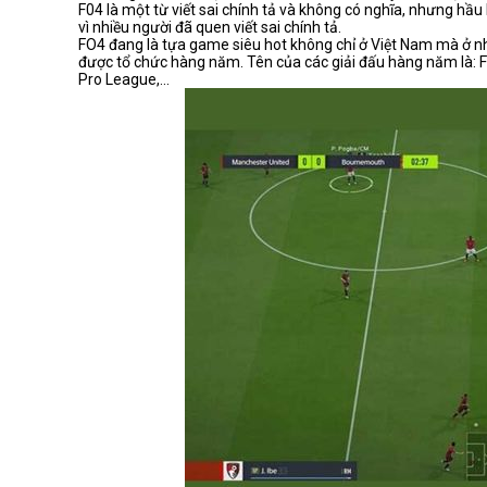
F04 là một từ viết sai chính tả và không có nghĩa, nhưng hầu
vì nhiều người đã quen viết sai chính tả.
FO4 đang là tựa game siêu hot không chỉ ở Việt Nam mà ở nhiề
được tổ chức hàng năm. Tên của các giải đấu hàng năm là: F
Pro League,...