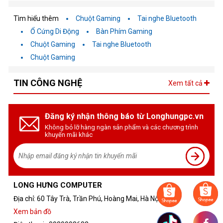
Tìm hiểu thêm
Chuột Gaming
Tai nghe Bluetooth
Ổ Cứng Di Động
Bàn Phím Gaming
Chuột Gaming
Tai nghe Bluetooth
Chuột Gaming
TIN CÔNG NGHỆ
Xem tất cả
Đăng ký nhận thông báo từ Longhungpc.vn
Không bỏ lỡ hàng ngàn sản phẩm và các chương trình
khuyến mãi khác
LONG HƯNG COMPUTER
Địa chỉ: 60 Tây Trà, Trần Phú, Hoàng Mai, Hà Nội
Xem bản đồ