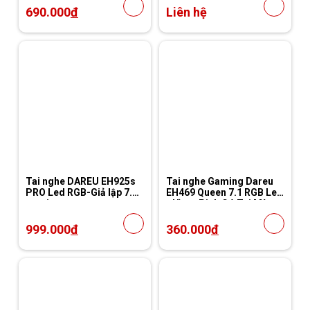
690.000
đ
Liên hệ
Tai nghe DAREU EH925s
Tai nghe Gaming Dareu
PRO Led RGB-Giả lập 7.1
EH469 Queen 7.1 RGB Led
gaming
- Hồng Pink Có Tai Mèo
999.000
đ
360.000
đ