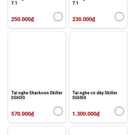
7.1
7.1
250.000
đ
230.000
đ
Tai nghe Sharkoon Skiller
Tai nghe có dây Skiller
SGH30
SGH50
570.000
đ
1.300.000
đ
36%
40%