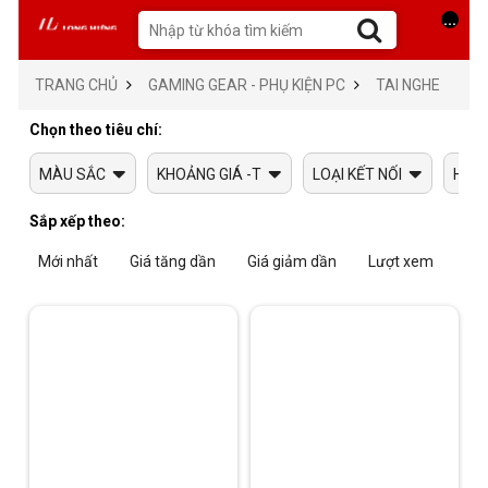
...
TRANG CHỦ
GAMING GEAR - PHỤ KIỆN PC
TAI NGHE
Chọn theo tiêu chí:
MÀU SẮC
KHOẢNG GIÁ -T
LOẠI KẾT NỐI
HÃNG
Sắp xếp theo:
Mới nhất
Giá tăng dần
Giá giảm dần
Lượt xem
Tra