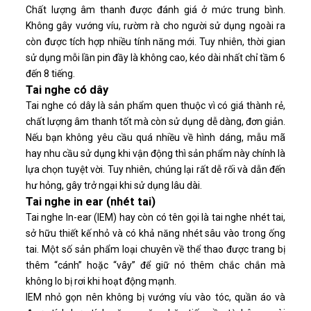
Chất lượng âm thanh được đánh giá ở mức trung bình.
Không gây vướng víu, rườm rà cho người sử dụng ngoài ra
còn được tích hợp nhiều tính năng mới. Tuy nhiên, thời gian
sử dụng mỗi lần pin đầy là không cao, kéo dài nhất chỉ tầm 6
đến 8 tiếng.
Tai nghe có dây
Tai nghe có dây là sản phẩm quen thuộc vì có giá thành rẻ,
chất lượng âm thanh tốt mà còn sử dụng dễ dàng, đơn giản.
Nếu bạn không yêu cầu quá nhiều về hình dáng, mẫu mã
hay nhu cầu sử dụng khi vận động thì sản phẩm này chính là
lựa chọn tuyệt vời. Tuy nhiên, chúng lại rất dễ rối và dẫn đến
hư hỏng, gây trở ngại khi sử dụng lâu dài.
Tai nghe in ear (nhét tai)
Tai nghe In-ear (IEM) hay còn có tên gọi là tai nghe nhét tai,
sở hữu thiết kế nhỏ và có khả năng nhét sâu vào trong ống
tai. Một số sản phẩm loại chuyên về thể thao được trang bị
thêm “cánh” hoặc “vây” để giữ nó thêm chắc chắn mà
không lo bị rơi khi hoạt động mạnh.
IEM nhỏ gọn nên không bị vướng víu vào tóc, quần áo và