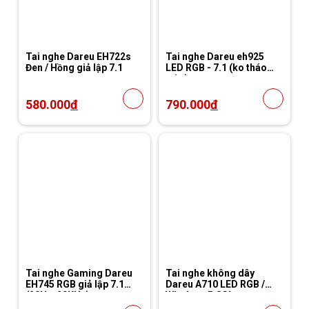
Tai nghe Dareu EH722s
Tai nghe Dareu eh925
Đen / Hồng giả lập 7.1
LED RGB - 7.1 (ko tháo
mic )
580.000
đ
790.000
đ
Tai nghe Gaming Dareu
Tai nghe không dây
EH745 RGB giả lập 7.1
Dareu A710 LED RGB /
(20Hz-20KHz)
Wireless 5.8Ghz