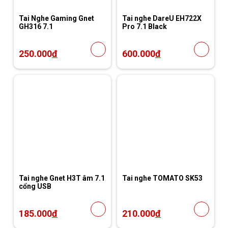
Tai Nghe Gaming Gnet
Tai nghe DareU EH722X
GH316 7.1
Pro 7.1 Black
250.000
đ
600.000
đ
Tai nghe Gnet H3T âm 7.1
Tai nghe TOMATO SK53
cổng USB
185.000
đ
210.000
đ