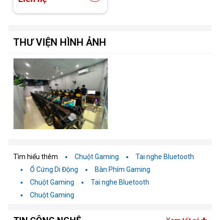
THƯ VIỆN HÌNH ẢNH
Tìm hiểu thêm
Chuột Gaming
Tai nghe Bluetooth
Ổ Cứng Di Động
Bàn Phím Gaming
Chuột Gaming
Tai nghe Bluetooth
Chuột Gaming