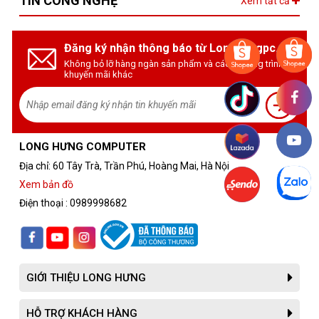
TIN CÔNG NGHỆ
Xem tất cả
Đăng ký nhận thông báo từ Longhungpc.vn
Không bỏ lỡ hàng ngàn sản phẩm và các chương trình
khuyến mãi khác
LONG HƯNG COMPUTER
Địa chỉ: 60 Tây Trà, Trần Phú, Hoàng Mai, Hà Nội
Xem bản đồ
Điện thoại : 0989998682
GIỚI THIỆU LONG HƯNG
HỖ TRỢ KHÁCH HÀNG