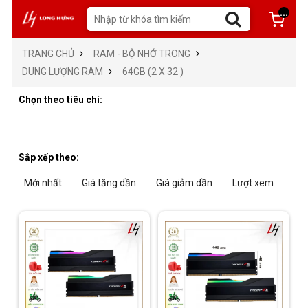
...
TRANG CHỦ
RAM - BỘ NHỚ TRONG
DUNG LƯỢNG RAM
64GB (2 X 32 )
Chọn theo tiêu chí:
Sắp xếp theo:
Mới nhất
Giá tăng dần
Giá giảm dần
Lượt xem
Tra