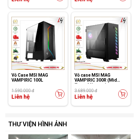
Vỏ Case MSI MAG
Vỏ case MSI MAG
VAMPIRIC 100L
VAMPIRIC 300R (Mid
TowerMàu Đen)
1.590.000 đ
3.689.000 đ
Liên hệ
Liên hệ
THƯ VIỆN HÌNH ẢNH