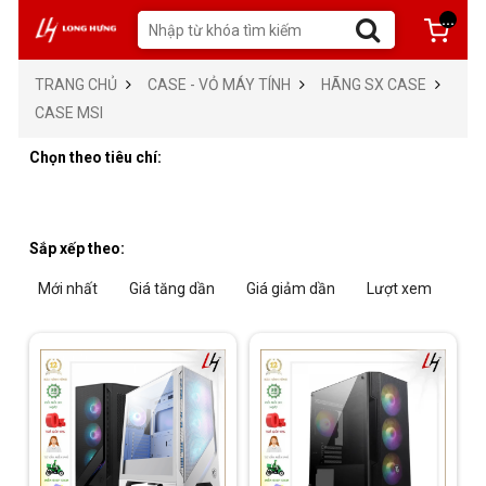
...
TRANG CHỦ
CASE - VỎ MÁY TÍNH
HÃNG SX CASE
CASE MSI
Chọn theo tiêu chí:
Sắp xếp theo:
Mới nhất
Giá tăng dần
Giá giảm dần
Lượt xem
Tra