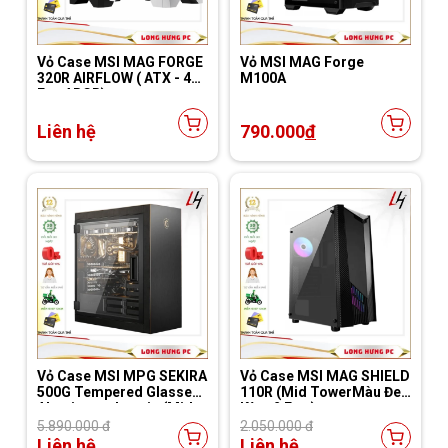
Vỏ Case MSI MAG FORGE
Vỏ MSI MAG Forge
320R AIRFLOW ( ATX - 4
M100A
Fan ARGB)
Liên hệ
790.000
đ
Vỏ Case MSI MPG SEKIRA
Vỏ Case MSI MAG SHIELD
500G Tempered Glasses
110R (Mid TowerMàu Đen
Aluminum chassis (Mid
Kèm 2 Fan )
TowerMàu Đen)
5.890.000 đ
2.050.000 đ
Liên hệ
Liên hệ