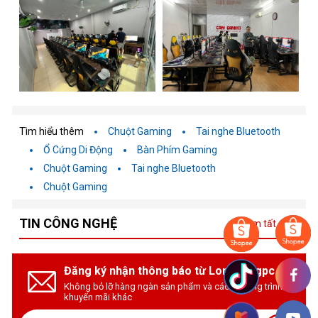
Tìm hiểu thêm
Chuột Gaming
Tai nghe Bluetooth
Ổ Cứng Di Động
Bàn Phím Gaming
Chuột Gaming
Tai nghe Bluetooth
Chuột Gaming
TIN CÔNG NGHỆ
Xem tất cả
Đăng ký nhận thông báo từ Longhungpc.vn
Không bỏ lỡ hàng ngàn sản phẩm và các chương trình
khuyến mãi khác