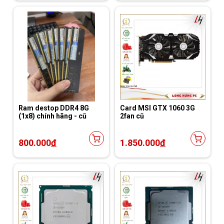
Ram destop DDR4 8G
Card MSI GTX 1060 3G
(1x8) chính hãng - cũ
2fan cũ
800.000
đ
1.850.000
đ