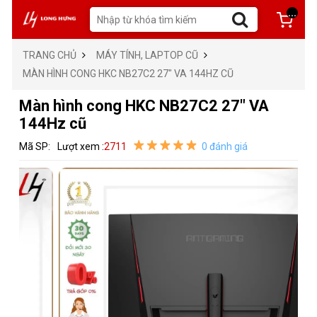
...
TRANG CHỦ
MÁY TÍNH, LAPTOP CŨ
MÀN HÌNH CONG HKC NB27C2 27″ VA 144HZ CŨ
Màn hình cong HKC NB27C2 27″ VA
144Hz cũ
Mã SP:
Lượt xem :
2711
0 đánh giá