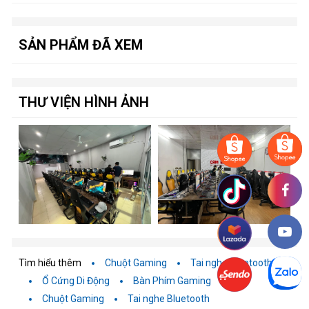
SẢN PHẨM ĐÃ XEM
THƯ VIỆN HÌNH ẢNH
Tìm hiểu thêm
Chuột Gaming
Tai nghe Bluetooth
Ổ Cứng Di Động
Bàn Phím Gaming
Chuột Gaming
Tai nghe Bluetooth