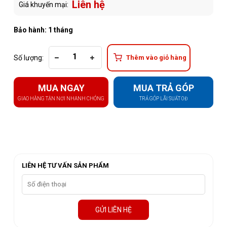
Liên hệ
Giá khuyến mại:
Bảo hành: 1 tháng
Số lượng:
Thêm vào giỏ hàng
MUA NGAY
MUA TRẢ GÓP
GIAO HÀNG TẬN NƠI NHANH CHÓNG
TRẢ GÓP LÃI SUẤT 0Đ
LIÊN HỆ TƯ VẤN SẢN PHẨM
GỬI LIÊN HỆ