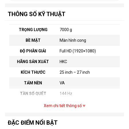
THÔNG SỐ KỸ THUẬT
TRỌNG LƯỢNG
7000 g
BỀ MẶT
Màn hình cong
ĐỘ PHÂN GIẢI
Full HD (1920×1080)
HÃNG SẢN XUẤT
HKC
KÍCH THƯỚC
25 inch – 27 inch
TẤM NỀN
VA
TẦN SỐ QUÉT
144 Hz
Xem chi tiết thông số
ĐẶC ĐIỂM NỔI BẬT