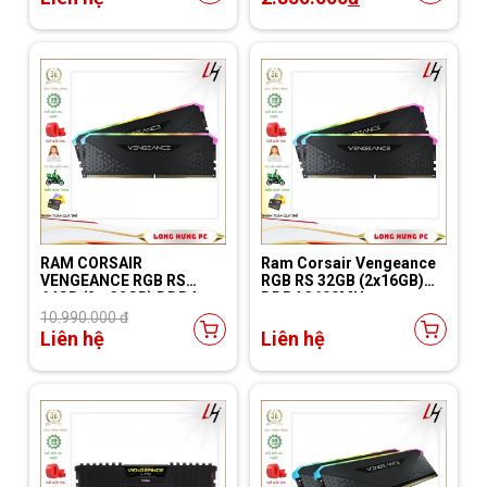
RAM CORSAIR
Ram Corsair Vengeance
VENGEANCE RGB RS
RGB RS 32GB (2x16GB)
64GB (2 x 32GB) DDR4
DDR4 3600MHz
3200MHz C16
(CMG32GX4M2D3600C18)
10.990.000 đ
Liên hệ
Liên hệ