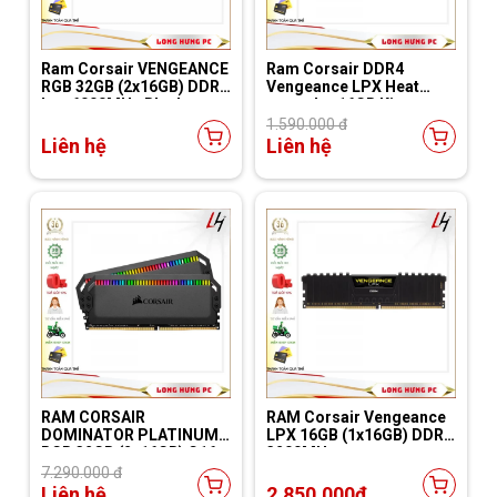
Ram Corsair VENGEANCE
Ram Corsair DDR4
RGB 32GB (2x16GB) DDR5
Vengeance LPX Heat
bus 6000MHz Black
spreader 16GB Kit
(CMH32GX5M2E6000C36)
(2x8GB) Buss 3200
1.590.000 đ
Liên hệ
Liên hệ
RAM CORSAIR
RAM Corsair Vengeance
DOMINATOR PLATINUM
LPX 16GB (1x16GB) DDR4
RGB 32GB (2x16GB) C16
3200MHz
DDR4 3200MHz
7.290.000 đ
Liên hệ
2.850.000
đ