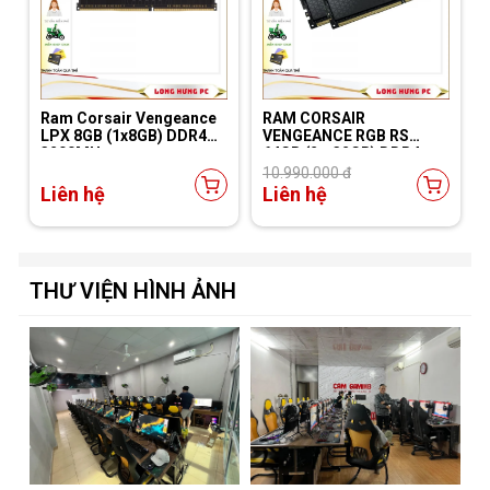
Ram Corsair Vengeance
RAM CORSAIR
LPX 8GB (1x8GB) DDR4
VENGEANCE RGB RS
3200MHz
64GB (2 x 32GB) DDR4
3600MHz
10.990.000 đ
Liên hệ
Liên hệ
THƯ VIỆN HÌNH ẢNH