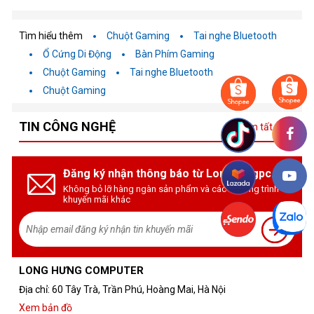
Tìm hiểu thêm
Chuột Gaming
Tai nghe Bluetooth
Ổ Cứng Di Động
Bàn Phím Gaming
Chuột Gaming
Tai nghe Bluetooth
Chuột Gaming
TIN CÔNG NGHỆ
Xem tất cả
Đăng ký nhận thông báo từ Longhungpc.vn
Không bỏ lỡ hàng ngàn sản phẩm và các chương trình
khuyến mãi khác
LONG HƯNG COMPUTER
Địa chỉ: 60 Tây Trà, Trần Phú, Hoàng Mai, Hà Nội
Xem bản đồ