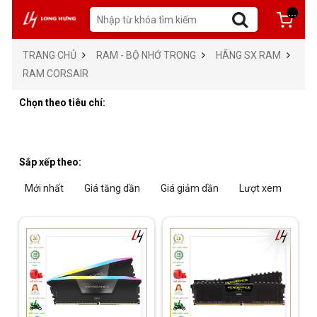
...
TRANG CHỦ
RAM - BỘ NHỚ TRONG
HÃNG SX RAM
RAM CORSAIR
Chọn theo tiêu chí:
Sắp xếp theo:
Mới nhất
Giá tăng dần
Giá giảm dần
Lượt xem
Tra