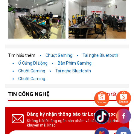
Tìm hiểu thêm
Chuột Gaming
Tai nghe Bluetooth
Ổ Cứng Di Động
Bàn Phím Gaming
Chuột Gaming
Tai nghe Bluetooth
Chuột Gaming
TIN CÔNG NGHỆ
Xem tất cả
Đăng ký nhận thông báo từ Longhungpc.vn
Không bỏ lỡ hàng ngàn sản phẩm và các chương trình
khuyến mãi khác