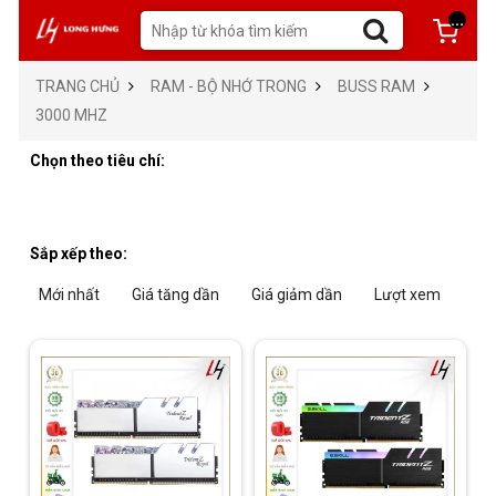
...
TRANG CHỦ
RAM - BỘ NHỚ TRONG
BUSS RAM
3000 MHZ
Chọn theo tiêu chí:
Sắp xếp theo:
Mới nhất
Giá tăng dần
Giá giảm dần
Lượt xem
Tra