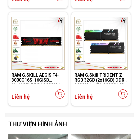
RAM G.SKILL AEGIS F4-
RAM G.Skill TRIDENT Z
3000C16S-16GISB
RGB 32GB (2x16GB) DDR4
(1x16GB) DDR4 3000MHz
3000MHz (F4-3000C16D-
32GTZR)
Liên hệ
Liên hệ
THƯ VIỆN HÌNH ẢNH