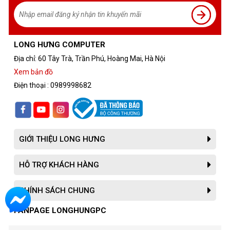
LONG HƯNG COMPUTER
Địa chỉ: 60 Tây Trà, Trần Phú, Hoàng Mai, Hà Nội
Xem bản đồ
Điện thoại : 0989998682
GIỚI THIỆU LONG HƯNG
HỖ TRỢ KHÁCH HÀNG
CHÍNH SÁCH CHUNG
FANPAGE LONGHUNGPC