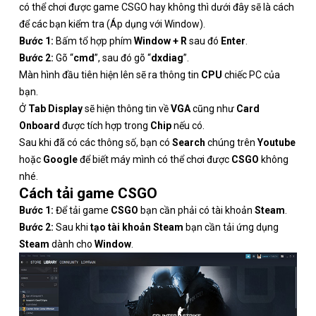
có thể chơi được game CSGO hay không thì dưới đây sẽ là cách
để các bạn kiểm tra (Áp dụng với Window).
Bước 1:
Bấm tổ hợp phím
Window + R
sau đó
Enter
.
Bước 2:
Gõ “
cmd
”, sau đó gõ “
dxdiag
”.
Màn hình đầu tiên hiện lên sẽ ra thông tin
CPU
chiếc PC của
bạn.
Ở
Tab Display
sẽ hiện thông tin về
VGA
cũng như
Card
Onboard
được tích hợp trong
Chip
nếu có.
Sau khi đã có các thông số, bạn có
Search
chúng trên
Youtube
hoặc
Google
để biết máy mình có thể chơi được
CSGO
không
nhé.
Cách tải game CSGO
Bước 1:
Để tải game
CSGO
bạn cần phải có tài khoản
Steam
.
Bước 2:
Sau khi
tạo tài khoản Steam
bạn cần tải ứng dụng
Steam
dành cho
Window
.