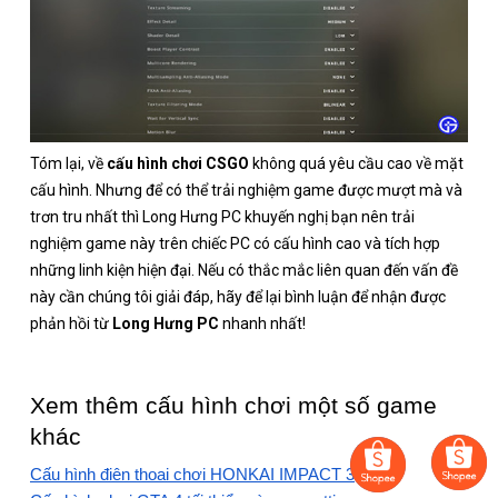
Tóm lại, về
cấu hình chơi CSGO
không quá yêu cầu cao về mặt
cấu hình. Nhưng để có thể trải nghiệm game được mượt mà và
trơn tru nhất thì Long Hưng PC khuyến nghị bạn nên trải
nghiệm game này trên chiếc PC có cấu hình cao và tích hợp
những linh kiện hiện đại. Nếu có thắc mắc liên quan đến vấn đề
này cần chúng tôi giải đáp, hãy để lại bình luận để nhận được
phản hồi từ
Long Hưng PC
nhanh nhất!
Xem thêm cấu hình chơi một số game 
khác
Cấu hình điện thoại chơi HONKAI IMPACT 3