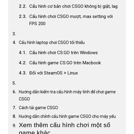
Cấu hình cơ bản chơi CSGO không bị giật, lag
Cấu hình chơi CSGO mượt, max setting với
FPS 200
Cấu hình laptop chơi CSGO tối thiểu
Cấu hình chơi CS:GO trên Windows
Cấu hình game CS:GO trên Macbook
Đối với SteamOS + Linux
Hướng dẫn kiểm tra cấu hình máy tính để chơi game
CSGO
Cách tải game CSGO
Hướng dẫn chỉnh cấu hình game CSGO cho máy yếu
Xem thêm cấu hình chơi một số 
game khác