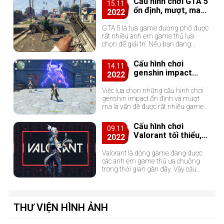
Cấu hình chơi GTA 5
15.11
ổn định, mượt, max
2022
setting
GTA 5 là tựa game đường phố được
rất nhiều anh em game thủ lựa
chọn để giải trí. Nếu bạn đang
muốn Build cho mình một bộ PC để
chơi GTA 5 thì không thể...
Cấu hình chơi
14.11
genshin impact
2022
trên PC, điện thoại
và Laptop
Việc lựa chọn những cấu hình chơi
genshin impact ổn định và mượt
mà là vấn đề được rất nhiều game
thủ quan tâm và tìm hiểu.
Cấu hình chơi
09.11
Valorant tối thiểu,
2022
mượt, max setting
2023
Valorant là dòng game đang được
các anh em game thủ ưa chuộng
trong thời gian gần đây. Vậy cấu
hình để chơi Valorant như thế nào?
THƯ VIỆN HÌNH ẢNH