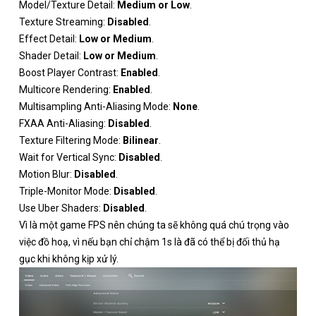
Model/Texture Detail:
Medium or Low
.
Texture Streaming:
Disabled
.
Effect Detail:
Low or Medium
.
Shader Detail:
Low or Medium
.
Boost Player Contrast:
Enabled
.
Multicore Rendering:
Enabled
.
Multisampling Anti-Aliasing Mode:
None
.
FXAA Anti-Aliasing:
Disabled
.
Texture Filtering Mode:
Bilinear
.
Wait for Vertical Sync:
Disabled
.
Motion Blur:
Disabled
.
Triple-Monitor Mode:
Disabled
.
Use Uber Shaders:
Disabled
.
Vì là một game FPS nên chúng ta sẽ không quá chú trọng vào
việc đồ hoạ, vì nếu bạn chỉ chậm 1s là đã có thể bị đối thủ hạ
gục khi không kịp xử lý.