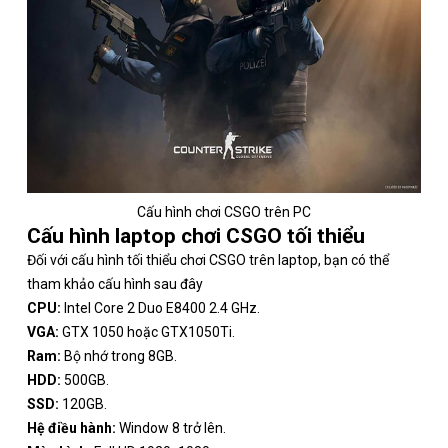
Cấu hình chơi CSGO trên PC
Cấu hình laptop chơi CSGO tối thiểu
Đối với cấu hình tối thiểu chơi CSGO trên laptop, bạn có thể
tham khảo cấu hình sau đây
CPU:
Intel Core 2 Duo E8400 2.4 GHz.
VGA:
GTX 1050 hoặc GTX1050Ti.
Ram:
Bộ nhớ trong 8GB.
HDD:
500GB.
SSD:
120GB.
Hệ điều hành:
Window 8 trở lên.