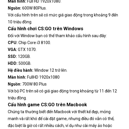
Màn hình:
Full HD 1920x1080.
Nguồn:
600W 80Plus.
Với cấu hình trên sẽ có mức giá giao động trong khoảng 9 đến
10 triệu đồng.
Cấu hình chơi CS:GO trên Windows
Đối với Window bạn có thể tham khảo cấu hình sau đây:
CPU:
Chip Core i3 8100.
VGA:
GTX 1070.
SSD:
120GB.
HDD:
500GB.
Hệ điều hành:
Window 12 trở lên.
Màn hình:
FullHD 1920x1080
Nguồn:
700W 80 Plus
Với bộ PC trên sẽ có giá giao động trong khoảng từ 11 đến 12
triệu đồng.
Cấu hình game CS:GO trên Macbook
Chúng ta thường biết đến Macbook với thiết kế đẹp, mỏng
manh và rất khó để cài đặt game, nhưng điều đó vẫn có thể,
đặc biệt là giờ có rất nhiều cách, ví dụ như cài máy ảo hoặc