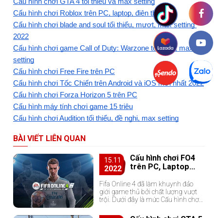
Cấu hình chơi GTA 4 tối thiểu và max setting
Cấu hình chơi Roblox trên PC, laptop, điện thoại
Cấu hình chơi blade and soul tối thiểu, mượt, max setting 
2022
Cấu hình chơi game Call of Duty: Warzone tối thiểu, max 
setting
Cấu hình chơi Free Fire trên PC
Cấu hình chơi Tốc Chiến trên Android và iOS mới nhất 2022
Cấu hình chơi Forza Horizon 5 trên PC
Cấu hình máy tính chơi game 15 triệu
Cấu hình chơi Audition tối thiểu, đề nghị, max setting
BÀI VIẾT LIÊN QUAN
Cấu hình chơi FO4
15.11
trên PC, Laptop
2022
mượt, max setting
Fifa Online 4 đã làm khuynh đảo
giới game thủ bởi chất lượng vượt
trội. Dưới đây là mức Cấu hình chơi
FO4 tối thiểu và mới nhất mà Long
hưng PC đề xuấ...