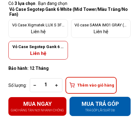
Có
3 lựa chọn
. Bạn đang chọn
Vỏ Case Segotep Gank 6 White (Mid Tower/Màu Trắng/No
Fan)
Vỏ Case Xigmatek LUX S 3FX
Vỏ case SAMA IM01 GRAY (M
(Mid Tower/Màu Đen)
ini ITX Tower/Màu Xám)
Liên hệ
Liên hệ
Vỏ Case Segotep Gank 6 W
hite (Mid Tower/Màu Trắn
Liên hệ
g/No Fan)
Bảo hành: 12 Tháng
Số lượng:
Thêm vào giỏ hàng
MUA NGAY
MUA TRẢ GÓP
GIAO HÀNG TẬN NƠI NHANH CHÓNG
TRẢ GÓP LÃI SUẤT 0Đ