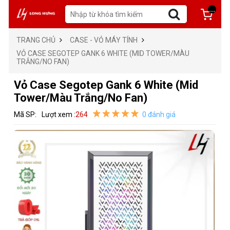
...
TRANG CHỦ
CASE - VỎ MÁY TÍNH
VỎ CASE SEGOTEP GANK 6 WHITE (MID TOWER/MÀU
TRẮNG/NO FAN)
Vỏ Case Segotep Gank 6 White (Mid
Tower/Màu Trắng/No Fan)
Mã SP:
Lượt xem :
264
0 đánh giá