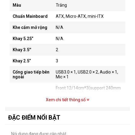
Màu
Trắng
Chuẩn Mainboard
ATX, Micro-ATX, mini-ITX
Khe cắm mở rộng
N/A
Khay 5.25”
N/A
Khay 3.5''
2
Khay 2.5”
3
Cổng giao tiếp bên
USB3.0 × 1, USB2.0 × 2, Audio × 1,
ngoài
Mic × 1
Front:12/14cm*3(support 240mm
water-cooling)；
Top:12/14cm*2(support 240mm
Xem chi tiết thông số
Hệ thống làm mát
water-cooling)；
Rear:12cm*1；PSU
Cover:12cm*2；
ĐẶC ĐIỂM NỔI BẬT
Tản nước tương
N/A
thích
Nội dung đang được cập nhật....