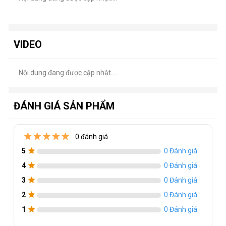
Phụ kiện đi kèm
Ốc vít, vỏ thùng
Chuẩn nguồn
ATX
VIDEO
Khả năng tương
Chiều dài VGA tối đa: 300mm
thích
Chiều cao tản CPU tối đa: 162mm
Nội dung đang được cập nhật....
ĐÁNH GIÁ SẢN PHẨM
0 đánh giá
5
0 Đánh giá
4
0 Đánh giá
3
0 Đánh giá
2
0 Đánh giá
1
0 Đánh giá