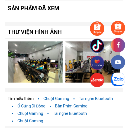
SẢN PHẨM ĐÃ XEM
THƯ VIỆN HÌNH ẢNH
Tìm hiểu thêm
Chuột Gaming
Tai nghe Bluetooth
Ổ Cứng Di Động
Bàn Phím Gaming
Chuột Gaming
Tai nghe Bluetooth
Chuột Gaming