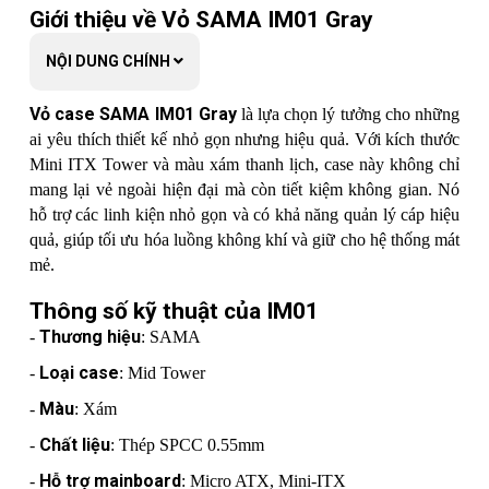
(Hỗ trợ tản nước 240mm)
Giới thiệu về Vỏ SAMA IM01 Gray
Quạt dưới: 2x12cm (Chưa kèm theo)
Hệ thống làm
(Hỗ trợ tản nước 120mm)
mát ( Quạt )
NỘI DUNG CHÍNH
Quạt bên hông: 2x12cm (yêu cầu giá
đỡ)
Quạt sau: 2x8cm (Chưa kèm theo)
Vỏ case SAMA IM01 Gray
là lựa chọn lý tưởng cho những
Chiều dài tối đa
335mm (245mm nếu nguồn ATX lắp
ai yêu thích thiết kế nhỏ gọn nhưng hiệu quả. Với kích thước
GPU
dọc)
Mini ITX Tower và màu xám thanh lịch, case này không chỉ
mang lại vẻ ngoài hiện đại mà còn tiết kiệm không gian. Nó
Chiều cao tối đa
155mm (88mm đối với VGA dựng
tản nhiệt CPU
dọc)
hỗ trợ các linh kiện nhỏ gọn và có khả năng quản lý cáp hiệu
quả, giúp tối ưu hóa luồng không khí và giữ cho hệ thống mát
Kích cỡ
391(L)×185(W)×303(H)mm
mẻ.
Thông số kỹ thuật của IM01
Thương hiệu
-
: SAMA
Loại case
-
: Mid Tower
Màu
-
: Xám
Chất liệu
-
: Thép SPCC 0.55mm
Hỗ trợ mainboard
-
: Micro ATX, Mini-ITX