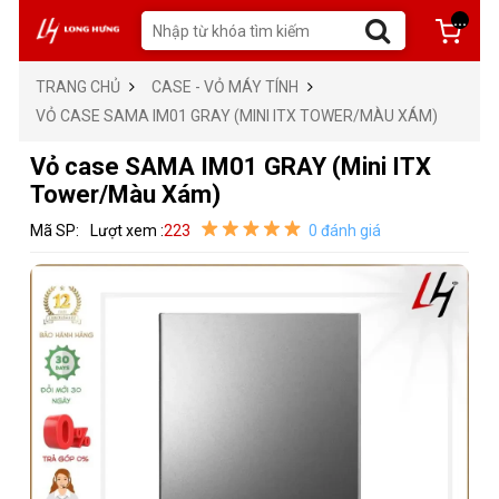
...
TRANG CHỦ
CASE - VỎ MÁY TÍNH
VỎ CASE SAMA IM01 GRAY (MINI ITX TOWER/MÀU XÁM)
Vỏ case SAMA IM01 GRAY (Mini ITX
Tower/Màu Xám)
Mã SP:
Lượt xem :
223
0 đánh giá