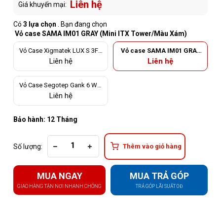
Liên hệ
Giá khuyến mại:
Có
3 lựa chọn
. Bạn đang chọn
Vỏ case SAMA IM01 GRAY (Mini ITX Tower/Màu Xám)
Vỏ Case Xigmatek LUX S 3FX
Vỏ case SAMA IM01 GRAY
(Mid Tower/Màu Đen)
(Mini ITX Tower/Màu Xám)
Liên hệ
Liên hệ
Vỏ Case Segotep Gank 6 Whi
te (Mid Tower/Màu Trắng/No
Liên hệ
Fan)
Bảo hành: 12 Tháng
Số lượng:
Thêm vào giỏ hàng
MUA NGAY
MUA TRẢ GÓP
GIAO HÀNG TẬN NƠI NHANH CHÓNG
TRẢ GÓP LÃI SUẤT 0Đ