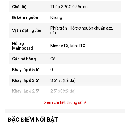
Chất liệu
Thép SPCC 0.55mm
Đi kèm nguồn
Không
Phía trên , Hỗ trợ nguồn chuẩn atx,
Vị trí đặt nguồn
sfx
Hỗ trợ
MicroATX, Mini-ITX
Mainboard
Cửa sổ hông
Có
Khay lắp ổ 5.5"
0
Khay lắp ổ 3.5"
3.5'' x5(tối đa)
Khay lắp ổ 2.5"
2.5'' x8(tối đa)
Khe mở rộng
4 ngang 2 dọc
Xem chi tiết thông số
Cổng kết nối mặt
2*USB 3.0 + HD Audio
trước
ĐẶC ĐIỂM NỔI BẬT
Quạt nóc: 2x12cm (Chưa kèm theo)