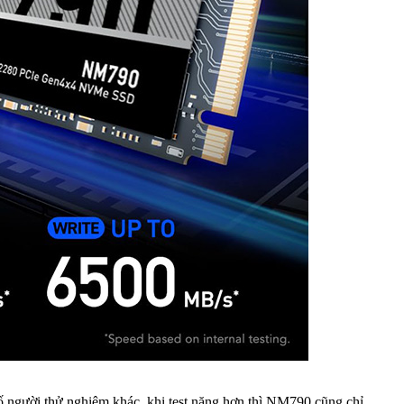
 người thử nghiệm khác, khi test nặng hơn thì NM790 cũng chỉ