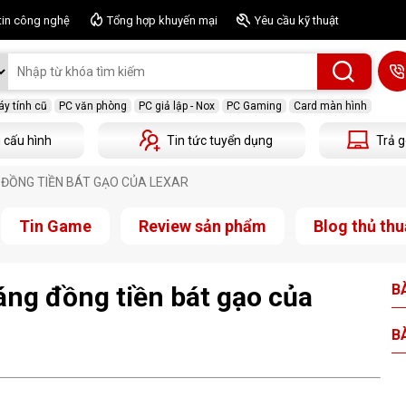
tin công nghệ
Tổng hợp khuyến mại
Yêu cầu kỹ thuật
y tính cũ
PC văn phòng
PC giả lập - Nox
PC Gaming
Card màn hình
 cấu hình
Tin tức tuyển dụng
Trả g
 ĐỒNG TIỀN BÁT GẠO CỦA LEXAR
Tin Game
Review sản phẩm
Blog thủ thu
ng đồng tiền bát gạo của
BÀ
BÀ