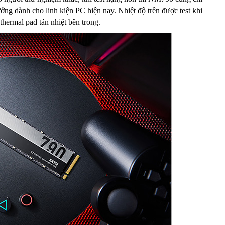
ưởng dành cho linh kiện PC hiện nay. Nhiệt độ trên được test khi
hermal pad tản nhiệt bên trong.