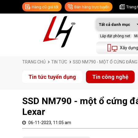
Hàng cũ giá tốt
Bán hàng trực tuyến
Trang 
Lắp đặt phòng net
Má
Xây dựng
TRANG CHỦ
TIN TỨC
SSD NM790 - MỘT Ổ CỨNG ĐÁNG
Tin tức tuyển dụng
Tin công nghệ
SSD NM790 - một ổ cứng đá
Lexar
06-11-2023, 11:05 am