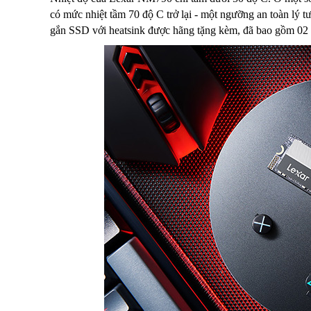
có mức nhiệt tầm 70 độ C trở lại - một ngưỡng an toàn lý t
gắn SSD với heatsink được hãng tặng kèm, đã bao gồm 02 t