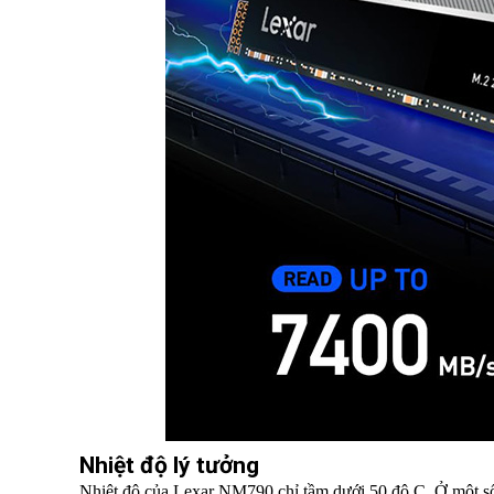
Nhiệt độ lý tưởng
Nhiệt độ của Lexar NM790 chỉ tầm dưới 50 độ C. Ở một số