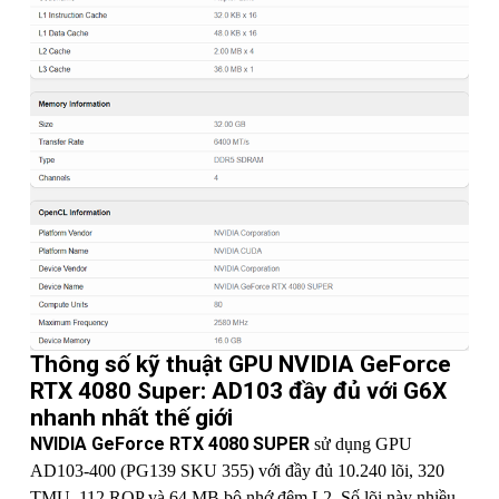
Thông số kỹ thuật GPU NVIDIA GeForce
RTX 4080 Super: AD103 đầy đủ với G6X
nhanh nhất thế giới
NVIDIA GeForce RTX 4080 SUPER
sử dụng GPU
AD103-400 (PG139 SKU 355) với đầy đủ 10.240 lõi, 320
TMU, 112 ROP và 64 MB bộ nhớ đệm L2. Số lõi này nhiều