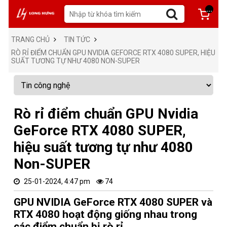
...
TRANG CHỦ
TIN TỨC
RÒ RỈ ĐIỂM CHUẨN GPU NVIDIA GEFORCE RTX 4080 SUPER, HIỆU
SUẤT TƯƠNG TỰ NHƯ 4080 NON-SUPER
Rò rỉ điểm chuẩn GPU Nvidia
GeForce RTX 4080 SUPER,
hiệu suất tương tự như 4080
Non-SUPER
25-01-2024, 4:47 pm
74
GPU NVIDIA GeForce RTX 4080 SUPER và
RTX 4080 hoạt động giống nhau trong
các điểm chuẩn bị rò rỉ