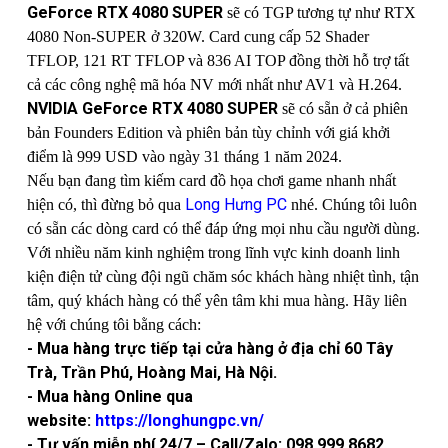
GeForce RTX 4080 SUPER
sẽ có TGP tương tự như RTX
4080 Non-SUPER ở 320W. Card cung cấp 52 Shader
TFLOP, 121 RT TFLOP và 836 AI TOP đồng thời hỗ trợ tất
cả các công nghệ mã hóa NV mới nhất như AV1 và H.264.
NVIDIA GeForce RTX 4080 SUPER
sẽ có sẵn ở cả phiên
bản Founders Edition và phiên bản tùy chỉnh với giá khởi
điểm là 999 USD vào ngày 31 tháng 1 năm 2024.
Nếu bạn đang tìm kiếm card đồ họa chơi game nhanh nhất
Long Hưng PC
hiện có, thì đừng bỏ qua
nhé. Chúng tôi luôn
có sẵn các dòng card có thể đáp ứng mọi nhu cầu người dùng.
Với nhiều năm kinh nghiệm trong lĩnh vực kinh doanh linh
kiện điện tử cùng đội ngũ chăm sóc khách hàng nhiệt tình, tận
tâm, quý khách hàng có thể yên tâm khi mua hàng. Hãy liên
hệ với chúng tôi bằng cách:
- Mua hàng trực tiếp tại cửa hàng ở địa chỉ 60 Tây
Trà, Trần Phú, Hoàng Mai, Hà Nội.
- Mua hàng Online qua
website:
https://longhungpc.vn/
- Tư vấn miễn phí 24/7 – Call/Zalo: 098.999.8682,