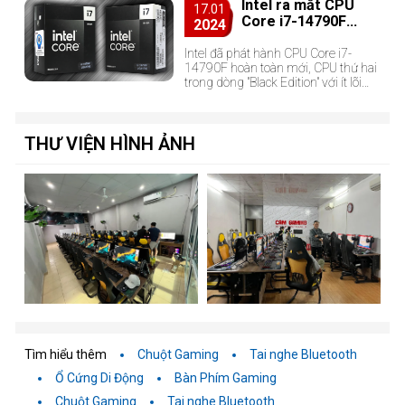
Intel ra mắt CPU
12.
17.01
Core i7-14790F
2024
"phiên bản đen" 16
lõi x 24 luồng và 36
Intel đã phát hành CPU Core i7-
14790F hoàn toàn mới, CPU thứ hai
MB bộ nhớ đệm
trong dòng "Black Edition" với ít lõi
hơn nhưng nhiều bộ nhớ đệm hơn
14700F.
THƯ VIỆN HÌNH ẢNH
Tìm hiểu thêm
Chuột Gaming
Tai nghe Bluetooth
Ổ Cứng Di Động
Bàn Phím Gaming
Chuột Gaming
Tai nghe Bluetooth