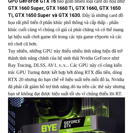
GPU GeForce GTX 16
bao gồm nhiều loại card đồ họa như
GTX 1660 Super, GTX 1660 Ti, GTX 1660, GTX 1650
Ti, GTX 1650 Super và GTX 1630
. Đây là những card đồ
họa rất phổ biến ở phân khúc phổ thông và cấp thấp - phân
khúc cuối cùng vì chúng có giá cả phải chăng và có thể mang
lại hiệu suất chơi game tốt trong các tựa game eSports và các
trò chơi cũ hơn.
Tuy nhiên, những GPU này thiếu nhiều tính năng hiện đã trở
thành tính năng chính của hệ sinh thái Nvidia GeForce như
Ray Tracing, DLSS, AV1, v..v... Các GPU này có cùng kiến
trúc GPU Turing được kết hợp bởi dòng RTX đầu tiên, dòng
RTX 20 nhưng do hạn chế về hiệu suất trên mỗi đô la, Nvidia
đã phải cắt giảm hỗ trợ tính năng dò tia trên các thẻ này nhưng
bạn sẽ không đạt được hiệu suất tối ưu vì chúng thiếu lõi RT.