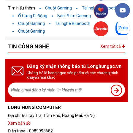
Tìm hiểu thêm
Chuột Gaming
Tai nghe Bluetooth
Ổ Cứng Di Động
Bàn Phím Gaming
Chuột Gaming
Tai nghe Bluetooth
Chuột Gaming
TIN CÔNG NGHỆ
Xem tất cả
Đăng ký nhận thông báo từ Longhungpc.vn
Không bỏ lỡ hàng ngàn sản phẩm và các chương trình
khuyến mãi khác
LONG HƯNG COMPUTER
Địa chỉ: 60 Tây Trà, Trần Phú, Hoàng Mai, Hà Nội
Xem bản đồ
Điện thoại : 0989998682