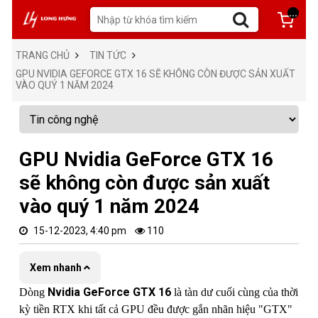
...
TRANG CHỦ
TIN TỨC
GPU NVIDIA GEFORCE GTX 16 SẼ KHÔNG CÒN ĐƯỢC SẢN XUẤT
VÀO QUÝ 1 NĂM 2024
GPU Nvidia GeForce GTX 16
sẽ không còn được sản xuất
vào quý 1 năm 2024
15-12-2023, 4:40 pm
110
Xem nhanh
Nvidia GeForce GTX 16
Dòng
là tàn dư cuối cùng của thời
kỳ tiền RTX khi tất cả GPU đều được gắn nhãn hiệu "GTX"