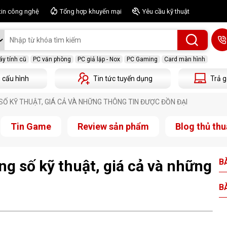
tin công nghệ
Tổng hợp khuyến mại
Yêu cầu kỹ thuật
y tính cũ
PC văn phòng
PC giả lập - Nox
PC Gaming
Card màn hình
 cấu hình
Tin tức tuyển dụng
Trả g
SỐ KỸ THUẬT, GIÁ CẢ VÀ NHỮNG THÔNG TIN ĐƯỢC ĐỒN ĐẠI
Tin Game
Review sản phẩm
Blog thủ thu
ng số kỹ thuật, giá cả và những
BÀ
BÀ