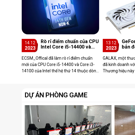
Rò rỉ điểm chuẩn của CPU
GeFor
14.12
13.12
Intel Core i5-14400 và
bản đ
2023
2023
Core i3-14100, dòng sản
năm t
phẩm Non-K
giới 
ECSM_Offical đã làm rò rỉ điểm chuẩn
GALAX, một thươ
mới của CPU Core i5-14400 và Core i3-
đã kinh doanh với
14100 của Intel thế hệ thứ 14 thuộc dòng
Thương hiệu này
Non-K. Bên cạnh đó leaker cũng tiết lộ
GeForce 400 với t
ngày ra ...
màu xanh đậ...
DỰ ÁN PHÒNG GAME