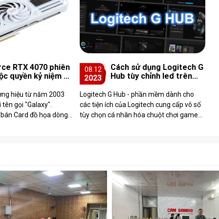
ce RTX 4070 phiên
Cách sử dụng Logitech G
08.12
ộc quyền kỷ niệm 20
Hub tùy chỉnh led trên
2023
ại Trung Quốc được
chuột Logitech
thiệu bởi GALAX
ng hiệu từ năm 2003
Logitech G Hub - phần mềm dành cho
 tên gọi "Galaxy".
các tiện ích của Logitech cung cấp vô số
 bán Card đồ họa dòng
tùy chọn cá nhân hóa chuột chơi game
hiết kế tùy chỉnh, có
Logitech G series, bàn phím, tai nghe,
webcam, loa, và nhi�...