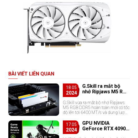
BÀI VIẾT LIÊN QUAN
G.Skill ra mắt bộ
18.05
nhớ Ripjaws M5 RGB
2024
DDR5
G.Skill vừa ra mắt bộ nhớ Ripjaws
M5 RGB DDR5 hoàn toàn mới có tốc
độ lên tới 6400 MT/s và dung lượng
96 GB.
GPU NVIDIA
17.05
GeForce RTX 4090
2024
đạt hơn 80 FPS ở độ