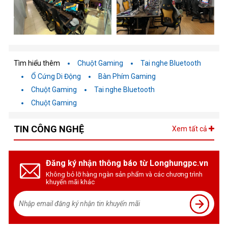
Tìm hiểu thêm
Chuột Gaming
Tai nghe Bluetooth
Ổ Cứng Di Động
Bàn Phím Gaming
Chuột Gaming
Tai nghe Bluetooth
Chuột Gaming
TIN CÔNG NGHỆ
Xem tất cả
Đăng ký nhận thông báo từ Longhungpc.vn
Không bỏ lỡ hàng ngàn sản phẩm và các chương trình
khuyến mãi khác