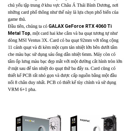
chủ yếu tập trung ở khu vực Châu Á Thái Bình Dương, nơi
những card phổ thông như thế này là lựa chọn phổ biến của
game thủ.
GALAX GeForce RTX 4060 Ti
Đầu tiên, chúng ta có
Metal Top
, một card hai khe cắm và ba quạt tương tự như
dòng MSI Ventus 3X. Card có ba quạt 92mm với tổng cộng
11 cánh quạt và đi kèm một cụm tản nhiệt lớn bên dưới tấm
che màu bạc sử dụng sáu ống dẫn nhiệt 6mm. Máy còn có
tấm ốp lưng màu bạc đẹp mắt với một đường cắt hình tròn lớn
ở mặt sau để tản nhiệt do quạt thứ ba đẩy ra. Card cũng có
thiết kế PCB rất nhỏ gọn và được cấp nguồn bằng một đầu
nối 8 chân duy nhất. PCB có thiết kế tùy chỉnh và sử dụng
VRM 6+1 pha.