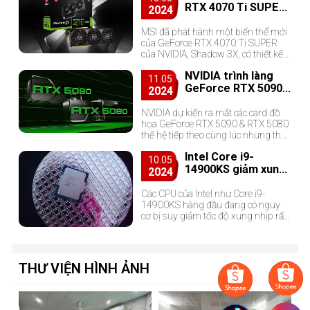
RTX 4070 Ti SUPER
2024
Shadow 3X với cách
phối màu mới
MSI đã phát hành một biến thể mới
của GeForce RTX 4070 Ti SUPER
của NVIDIA, Shadow 3X, có thiết kế
hoàn toàn mới và cách phối màu cổ
NVIDIA trình làng
điển.
11.05
GeForce RTX 5090
2024
& RTX 5080 cùng lúc
NVIDIA dự kiến ra mắt các card đồ
họa GeForce RTX 5090 & RTX 5080
thế hệ tiếp theo cùng lúc nhưng thời
gian ra mắt sẽ cách nhau vài tuần.
Intel Core i9-
10.05
14900KS giảm xung
2024
nhịp xuống còn 5,1
GHz
Các CPU của Intel như Core i9-
14900KS hàng đầu đang có nguy
cơ bị suy giảm tốc độ xung nhịp rất
lớn nếu giải pháp duy nhất là sử
dụng tùy chọn BIOS mặc đị...
THƯ VIỆN HÌNH ẢNH