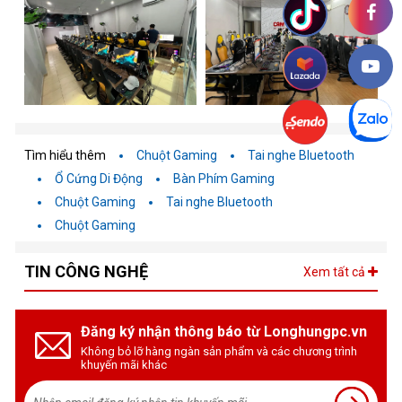
Tìm hiểu thêm
Chuột Gaming
Tai nghe Bluetooth
Ổ Cứng Di Động
Bàn Phím Gaming
Chuột Gaming
Tai nghe Bluetooth
Chuột Gaming
TIN CÔNG NGHỆ
Xem tất cả
Đăng ký nhận thông báo từ Longhungpc.vn
Không bỏ lỡ hàng ngàn sản phẩm và các chương trình
khuyến mãi khác