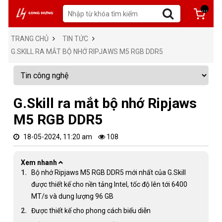
...
TRANG CHỦ
TIN TỨC
G.SKILL RA MẮT BỘ NHỚ RIPJAWS M5 RGB DDR5
G.Skill ra mắt bộ nhớ Ripjaws
M5 RGB DDR5
18-05-2024, 11:20 am
108
Xem nhanh
Bộ nhớ Ripjaws M5 RGB DDR5 mới nhất của G.Skill
được thiết kế cho nền tảng Intel, tốc độ lên tới 6400
MT/s và dung lượng 96 GB
Được thiết kế cho phong cách biểu diễn