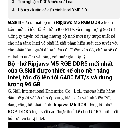
Trải nghiệm DDR5 hiệu suất cao
Hỗ trợ và sẵn có cấu hình Intel XMP 3.0
G.Skill
Ripjaws M5 RGB DDR5
vừa ra mắt bộ nhớ
hoàn
toàn mới có tốc độ lên tới 6400 MT/s và dung lượng 96 GB.
Công ty tuyên bố rằng những bộ nhớ mới này được thiết kế
cho nền tảng Intel và phải là giải pháp hiệu suất cao tuyệt vời
cho phần lớn người dùng hiện có. Thêm vào đó, chúng sẽ có
cả hai màu đen và trắng với mức giá hợp lý.
Bộ nhớ Ripjaws M5 RGB DDR5 mới nhất
của G.Skill được thiết kế cho nền tảng
Intel, tốc độ lên tới 6400 MT/s và dung
lượng 96 GB
G.Skill International Enterprise Co., Ltd., thương hiệu hàng
đầu thế giới về bộ nhớ ép xung hiệu suất và linh kiện PC,
Ripjaws M5 RGB
đang công bố phát hành
, dòng bộ nhớ
RGB DDR5 hiệu suất cao được thiết kế cho DDR5 mới nhất
hỗ trợ nền tảng Intel.