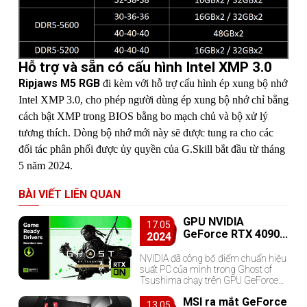
Hỗ trợ và sẵn có cấu hình Intel XMP 3.0
Ripjaws M5 RGB
đi kèm với hỗ trợ cấu hình ép xung bộ nhớ
Intel XMP 3.0, cho phép người dùng ép xung bộ nhớ chỉ bằng
cách bật XMP trong BIOS bằng bo mạch chủ và bộ xử lý
tương thích. Dòng bộ nhớ mới này sẽ được tung ra cho các
đối tác phân phối được ủy quyền của G.Skill bắt đầu từ tháng
5 năm 2024.
BÀI VIẾT LIÊN QUAN
GPU NVIDIA
17.05
GeForce RTX 4090
2024
đạt hơn 80 FPS ở độ
phân giải 4K
NVIDIA đã công bố điểm chuẩn hiệu
suất PC của mình trong Ghost of
Tsushima chạy trên GPU GeForce
RTX 40, có và không có công nghệ
MSI ra mắt GeForce
DLSS 3.
13.05