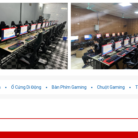
h
Ổ Cứng Di Động
Bàn Phím Gaming
Chuột Gaming
T