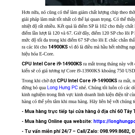
Hơn nữa, nó cũng có thể làm giảm chất lượng chip theo thời
giải pháp làm mát tốt nhất có thể lại quan trọng. Có thể 
nhiệt độ rất nhiều. Kết quả là điểm SP là 102 cho thấy chất
điểm lần lượt là 120 và 67. Giờ đây, điểm 120 SP cho lõi P 
mức độ tối đa trong khi điểm 67 SP cho lõi E chắc chắn thấp
14900KS
ra các lõi cho
vì đó là điều mà hầu hết những ngư
hiệu hóa E-Core.
CPU Intel Core i9-14900KS
ra mắt trong tháng này với
kiến sẽ có giá tương tự Core i9-13900KS khoảng 750 USD
CPU Intel Core i9-14900KS
Trong khi chờ đợi
ra mắt, 
Long Hưng PC
đừng bỏ qua
nhé. Chúng tôi luôn có các d
kinh nghiệm trong lĩnh vực kinh doanh linh kiện điện tử c
hàng có thể yên tâm khi mua hàng. Hãy liên hệ với chúng t
- Mua hàng trực tiếp tại cửa hàng ở địa chỉ 60 Tây
- Mua hàng Online qua website:
https://longhungp
- Tư vấn miễn phí 24/7 – Call/Zalo: 098.999.8682