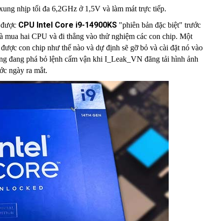
xung nhịp tối đa 6,2GHz ở 1,5V và làm mát trực tiếp.
CPU Intel Core i9-14900KS
a được
"phiên bản đặc biệt" trước
à mua hai CPU và đi thẳng vào thử nghiệm các con chip. Một
 được con chip như thế nào và dự định sẽ gỡ bỏ và cài đặt nó vào
ũng đang phá bỏ lệnh cấm vận khi I_Leak_VN đăng tải hình ảnh
ớc ngày ra mắt.