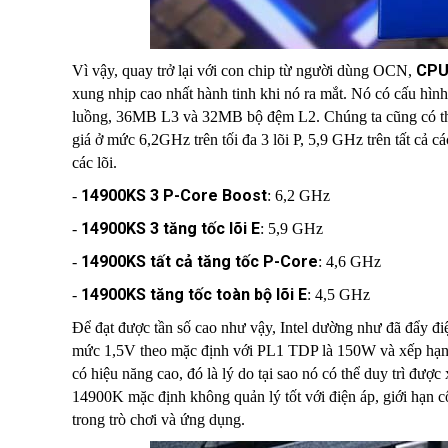
CPU 
Vì vậy, quay trở lại với con chip từ người dùng OCN,
xung nhịp cao nhất hành tinh khi nó ra mắt. Nó có cấu hình
luồng, 36MB L3 và 32MB bộ đệm L2. Chúng ta cũng có thể 
giá ở mức 6,2GHz trên tối đa 3 lõi P, 5,9 GHz trên tất cả cá
các lõi.
14900KS 3 P-Core Boost
-
: 6,2 GHz
14900KS 3 tăng tốc lõi E
-
: 5,9 GHz
14900KS tất cả tăng tốc P-Core
-
: 4,6 GHz
14900KS tăng tốc toàn bộ lõi E
-
: 4,5 GHz
Để đạt được tần số cao như vậy, Intel dường như đã đẩy đ
mức 1,5V theo mặc định với PL1 TDP là 150W và xếp hạ
có hiệu năng cao, đó là lý do tại sao nó có thể duy trì đượ
14900K mặc định không quản lý tốt với điện áp, giới hạn c
trong trò chơi và ứng dụng.