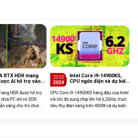
IA RTX HDR mang
Intel Core i9-14900KS,
22.02
ược AI hỗ trợ vào
CPU ngốn điện và dự kiến
2024
rò chơi PC chỉ có
ra mắt vào tháng 3
mang HDR được hỗ trợ
CPU Core i9-14900KS hàng đầu của Intel
ò chơi PC chỉ có SDR.
với tốc độ xung nhịp lên tới 6,2GHz, mức
sẵn sàng cho trò chơi
tiêu thụ điện năng trên 400W và dự kiến
hóa cho Nightingale.
sẽ ra mắt vào tháng 3.