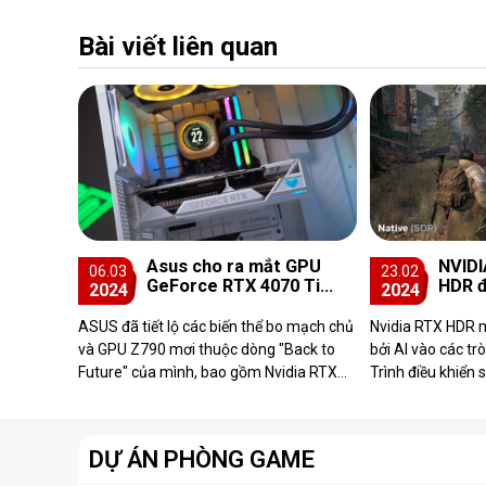
Bài viết liên quan
Asus cho ra mắt GPU
NVID
06.03
23.02
GeForce RTX 4070 Ti
HDR đ
2024
2024
Super màu trắng
các t
SDR
ASUS đã tiết lộ các biến thể bo mạch chủ
Nvidia RTX HDR 
và GPU Z790 mơi thuộc dòng "Back to
bởi AI vào các tr
Future" của mình, bao gồm Nvidia RTX
Trình điều khiển 
4070 Ti Super.
mới được tối ưu 
DỰ ÁN PHÒNG GAME