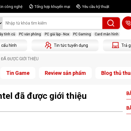
tin công nghệ
Tổng hợp khuyến mại
Yêu cầu kỹ thuật
y tính cũ
PC văn phòng
PC giả lập - Nox
PC Gaming
Card màn hình
 cấu hình
Tin tức tuyển dụng
Trả g
 ĐÃ ĐƯỢC GIỚI THIỆU
Tin Game
Review sản phẩm
Blog thủ thu
tel đã được giới thiệu
BÀ
BÀ