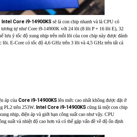
Intel Core i9-14900KS
sẽ là con chip nhanh và là CPU có
 tương tự như Core i9-14900K với 24 lõi (8 lõi P + 16 lõi E), 32
lưu ý tốc độ xung nhịp trên mỗi lõi của con chip này được đánh
c lõi. E-Core có tốc độ 4,6 GHz trên 3 lõi và 4,5 GHz trên tất cả
Core i9-14900KS
iện áp của
lên mức cao nhất không được đặt ở
Intel Core i9-14900KS
ng PL2 trên 253W.
cũng là một con chip
c xung nhịp, điện áp và giới hạn công suất cao như vậy. CPU
ông suất và nhiệt độ cao hơn và có thể gặp vấn đề về độ ổn định