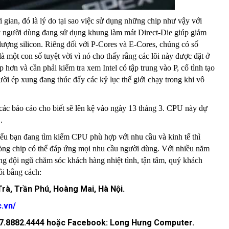
 gian, đó là lý do tại sao việc sử dụng những chip như vậy với
thấy người dùng đang sử dụng khung làm mát Direct-Die giúp giảm
 lượng silicon. Riêng đối với P-Cores và E-Cores, chúng có số
là một con số tuyệt vời vì nó cho thấy rằng các lõi này được đặt ở
 hơn và cần phải kiểm tra xem Intel có tập trung vào P, cố tình tạo
ời ép xung đang thúc đẩy các kỷ lục thế giới chạy trong khi vô
 các báo cáo cho biết sẽ lên kệ vào ngày 13 tháng 3. CPU này dự
.
nếu bạn đang tìm kiếm CPU phù hợp với nhu cầu và kinh tế thì
òng chip có thể đáp ứng mọi nhu cầu người dùng. Với nhiều năm
ùng đội ngũ chăm sóc khách hàng nhiệt tình, tận tâm, quý khách
ôi bằng cách:
 Trà, Trần Phú, Hoàng Mai, Hà Nội.
c.vn/
, 07.8882.4444 hoặc Facebook: Long Hưng Computer.