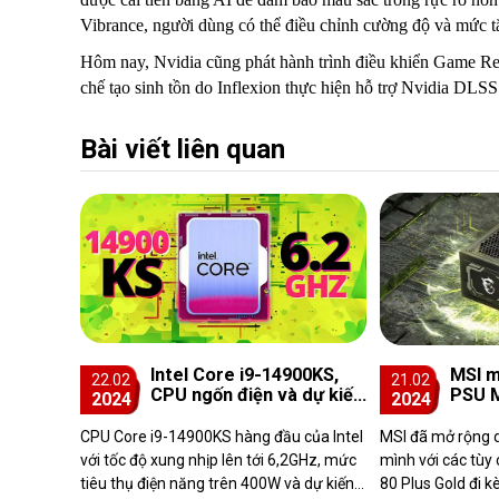
Vibrance, người dùng có thể điều chỉnh cường độ và mức t
Hôm nay, Nvidia cũng phát hành trình điều khiển Game Rea
chế tạo sinh tồn do Inflexion thực hiện hỗ trợ Nvidia DLSS
Bài viết liên quan
Intel Core i9-14900KS,
MSI m
22.02
21.02
CPU ngốn điện và dự kiến
PSU M
2024
2024
ra mắt vào tháng 3
suất 
1000W
CPU Core i9-14900KS hàng đầu của Intel
MSI đã mở rộng
2x6
với tốc độ xung nhịp lên tới 6,2GHz, mức
mình với các tù
tiêu thụ điện năng trên 400W và dự kiến
80 Plus Gold đi 