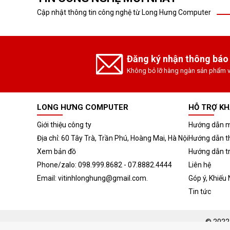
Cập nhật thông tin công nghệ từ Long Hưng Computer
Đăng ký nhận thông báo
Không bỏ lỡ hàng ngàn sản phẩm v
LONG HƯNG COMPUTER
HỖ TRỢ K
Giới thiệu công ty
Hướng dẫn m
Địa chỉ: 60 Tây Trà, Trần Phú, Hoàng Mai, Hà Nội
Hướng dẫn t
Xem bản đồ
Hướng dẫn t
Phone/zalo: 098.999.8682 - 07.8882.4444
Liên hệ
Email: vitinhlonghung@gmail.com.
Góp ý, Khiếu 
Tin tức
© 2022
Mã