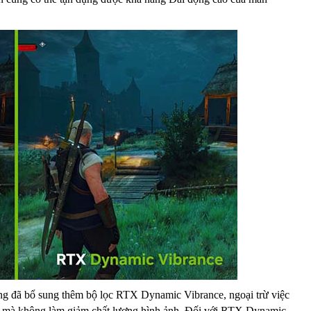
 đã bổ sung thêm bộ lọc RTX Dynamic Vibrance, ngoại trừ việc
ơn mà không làm giảm chất lượng hình ảnh. Đối với RTX Dynamic