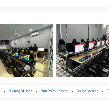
C và tiêu thụ điện năng hơn 400W.
h
Ổ Cứng Di Động
Bàn Phím Gaming
Chuột Gaming
T