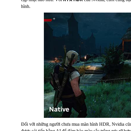
hình.
Đối với những người chưa mua màn hình HDR, Nvidia cũng
được cải tiến bằng AI để đảm bảo màu sắc trông rực rỡ h