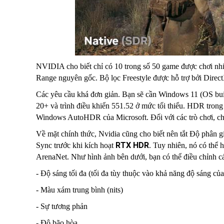
NVIDIA cho biết chỉ có 10 trong số 50 game được chơi nh
Range nguyên gốc. Bộ lọc Freestyle được hỗ trợ bởi Direc
Các yêu cầu khá đơn giản. Bạn sẽ cần Windows 11 (OS bu
20+ và trình điều khiển 551.52 ở mức tối thiểu. HDR trong t
Windows AutoHDR của Microsoft. Đối với các trò chơi, c
Về mặt chính thức, Nvidia cũng cho biết nên tắt Độ phân 
RTX HDR
Sync trước khi kích hoạt
. Tuy nhiên, nó có thể
ArenaNet. Như hình ảnh bên dưới, bạn có thể điều chỉnh cá
- Độ sáng tối đa (tối đa tùy thuộc vào khả năng độ sáng củ
- Màu xám trung bình (nits)
- Sự tương phản
- Độ bão hòa