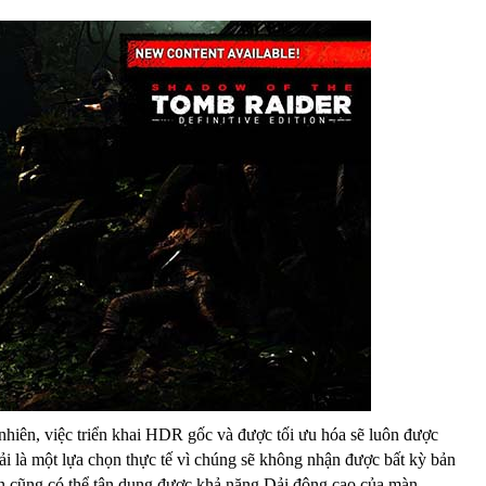
 nhiên, việc triển khai HDR gốc và được tối ưu hóa sẽ luôn được
ải là một lựa chọn thực tế vì chúng sẽ không nhận được bất kỳ bản
n cũng có thể tận dụng được khả năng Dải động cao của màn