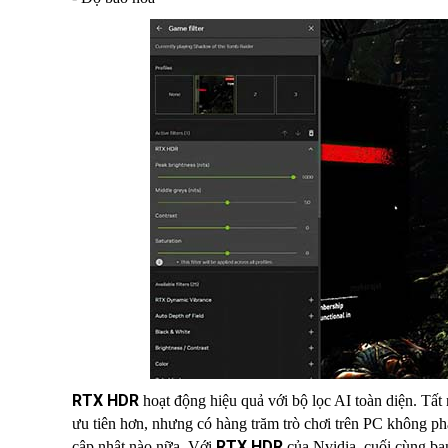
RTX HDR
hoạt động hiệu quả với bộ lọc AI toàn diện. Tất
ưu tiên hơn, nhưng có hàng trăm trò chơi trên PC không ph
RTX HDR
cập nhật nào nữa. Với
của Nvidia, cuối cùng bạ