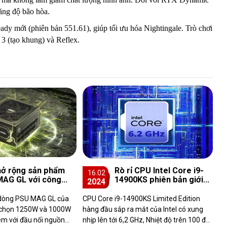
ăng độ bão hòa.
dy mới (phiên bản 551.61), giúp tối ưu hóa Nightingale. Trò chơi
 3 (tạo khung) và Reflex.
ở rộng sản phẩm
Rò rỉ CPU Intel Core i9-
16.02
AG GL với công
14900KS phiên bản giới
2024
cao mới 1250W và
hạn
 với đầu nối 12V-
 dòng PSU MAG GL của
CPU Core i9-14900KS Limited Edition
y chọn 1250W và 1000W
hàng đầu sắp ra mắt của Intel có xung
kèm với đầu nối nguồn
nhịp lên tới 6,2 GHz, Nhiệt độ trên 100 độ