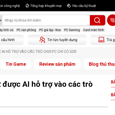
tin công nghệ
Tổng hợp khuyến mại
Yêu cầu kỹ thuật
y tính cũ
PC văn phòng
PC giả lập - Nox
PC Gaming
Card màn hình
 cấu hình
Tin tức tuyển dụng
Trả g
 AI HỖ TRỢ VÀO CÁC TRÒ CHƠI PC CHỈ CÓ SDR
Tin Game
Review sản phẩm
Blog thủ thu
ược AI hỗ trợ vào các trò
BÀ
BÀ