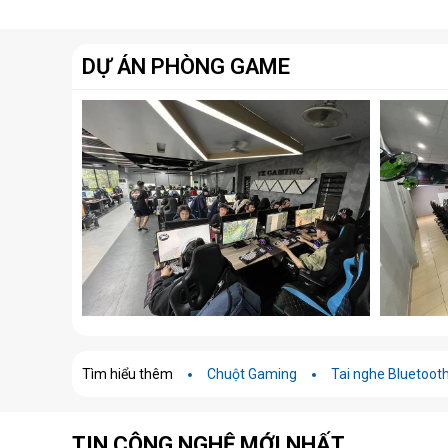
sẽ ra mắt vào tháng 3.
12V-2x6
DỰ ÁN PHÒNG GAME
Tìm hiểu thêm
Chuột Gaming
Tai nghe Bluetoot
TIN CÔNG NGHỆ MỚI NHẤT