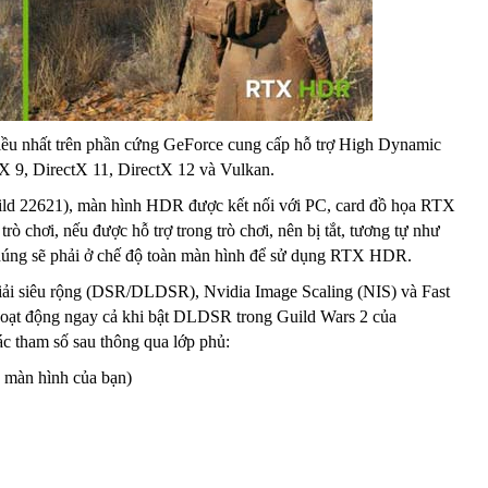
iều nhất trên phần cứng GeForce cung cấp hỗ trợ High Dynamic
tX 9, DirectX 11, DirectX 12 và Vulkan.
ild 22621), màn hình HDR được kết nối với PC, card đồ họa RTX
rò chơi, nếu được hỗ trợ trong trò chơi, nên bị tắt, tương tự như
húng sẽ phải ở chế độ toàn màn hình để sử dụng RTX HDR.
giải siêu rộng (DSR/DLDSR), Nvidia Image Scaling (NIS) và Fast
 hoạt động ngay cả khi bật DLDSR trong Guild Wars 2 của
c tham số sau thông qua lớp phủ:
a màn hình của bạn)