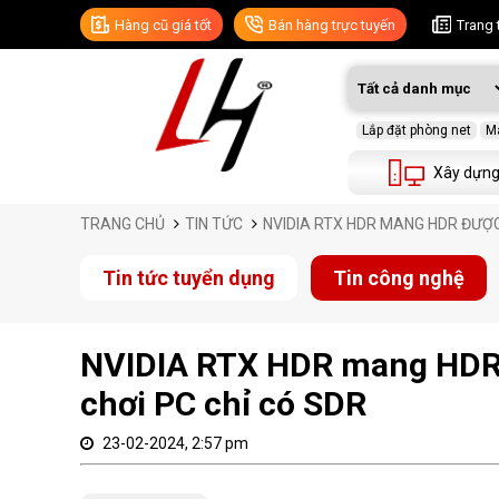
Hàng cũ giá tốt
Bán hàng trực tuyến
Trang 
Lắp đặt phòng net
Má
Xây dựng
TRANG CHỦ
TIN TỨC
NVIDIA RTX HDR MANG HDR ĐƯỢC
Tin tức tuyển dụng
Tin công nghệ
NVIDIA RTX HDR mang HDR đ
chơi PC chỉ có SDR
23-02-2024, 2:57 pm