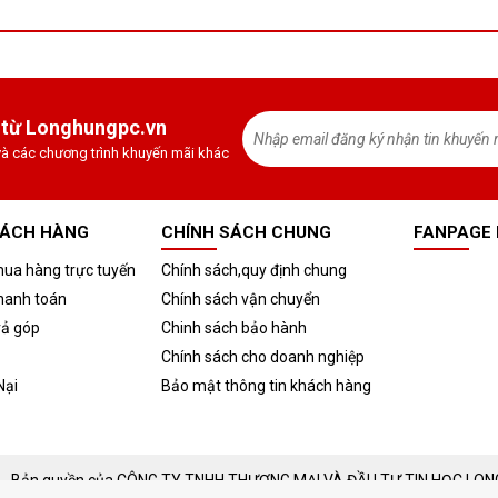
 từ Longhungpc.vn
à các chương trình khuyến mãi khác
HÁCH HÀNG
CHÍNH SÁCH CHUNG
FANPAGE
ua hàng trực tuyến
Chính sách,quy định chung
hanh toán
Chính sách vận chuyển
rả góp
Chinh sách bảo hành
Chính sách cho doanh nghiệp
Nại
Bảo mật thông tin khách hàng
 - Bản quyền của CÔNG TY TNHH THƯƠNG MẠI VÀ ĐẦU TƯ TIN HỌC LON
 số thuế: 0109285642 do Sở Kế Hoạch và Đầu Tư TP.Hà Nội (29/07/202