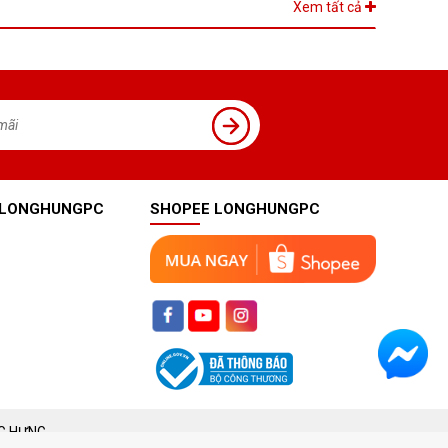
Xem tất cả
 LONGHUNGPC
SHOPEE LONGHUNGPC
G HƯNG.
0).