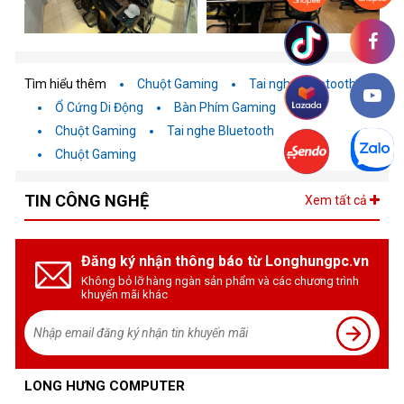
Tìm hiểu thêm
Chuột Gaming
Tai nghe Bluetooth
Ổ Cứng Di Động
Bàn Phím Gaming
Chuột Gaming
Tai nghe Bluetooth
Chuột Gaming
TIN CÔNG NGHỆ
Xem tất cả
Đăng ký nhận thông báo từ Longhungpc.vn
Không bỏ lỡ hàng ngàn sản phẩm và các chương trình
khuyến mãi khác
LONG HƯNG COMPUTER