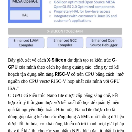
X-Silicon
C-
Bây giờ, xét về cách
dự định tạo ra kiến ​​trúc
GPU
của mình theo cách họ đang quảng cáo, công ty có kế
RISC-V
hoạch tận dụng nền tảng
có trên CPU bằng cách "mở
nguồn cho CPU vectơ RISC-V hợp nhất của mình với GPU
ISA."
C-GPU có kiến ​​trúc NanoTile được cấp bằng sáng chế, kết
hợp xử lý thời gian thực với kết xuất đồ họa để quản lý hiệu
quả tài nguyên điện toán. Hơn nữa, NanoTile được cho là
đóng góp đáng kể cho các ứng dụng AI/ML nhờ luồng dữ liệu
được tối ưu hóa, có khả năng khiến nó trở thành một giải pháp
thay thế khả thi cho các sản phẩm NPU hiện đại, ít nhất là trên