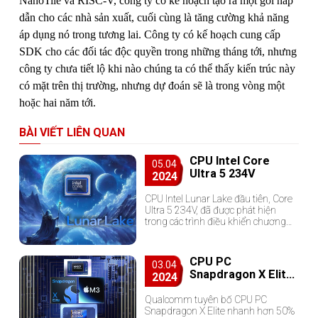
NanoTile và RISC-V, công ty có kế hoạch tạo ra một gói hấp
dẫn cho các nhà sản xuất, cuối cùng là tăng cường khả năng
áp dụng nó trong tương lai. Công ty có kế hoạch cung cấp
SDK cho các đối tác độc quyền trong những tháng tới, nhưng
công ty chưa tiết lộ khi nào chúng ta có thể thấy kiến ​​trúc này
có mặt trên thị trường, nhưng dự đoán sẽ là trong vòng một
hoặc hai năm tới.
BÀI VIẾT LIÊN QUAN
CPU Intel Core
05.04
Ultra 5 234V
2024
CPU Intel Lunar Lake đầu tiên, Core
Ultra 5 234V, đã được phát hiện
trong các trình điều khiển chương
trình cơ sở gần đây và có 8 nhân, 8
luồng, Battlemage "Xe2" GPU...
CPU PC
03.04
Snapdragon X Elite
2024
nhanh hơn 50% so
với chip Core Ultra
Qualcomm tuyên bố CPU PC
Snapdragon X Elite nhanh hơn 50%
nhanh nhất của Intel