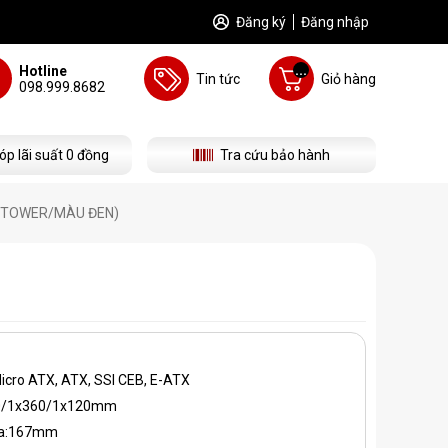
Đăng ký
Đăng nhập
...
Hotline
Tin tức
Giỏ hàng
098.999.8682
óp lãi suất 0 đồng
Tra cứu bảo hành
 TOWER/MÀU ĐEN)
Micro ATX, ATX, SSI CEB, E-ATX
x240/1x360/1x120mm
 đa:167mm