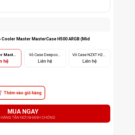
 Cooler Master MasterCase H500 ARGB (Mid
er Master
Vỏ Case Deepcool
Vỏ Case NZXT H210
ase H500
CL500 4F 4FAN (Mi
(Mini Tower/Màu Tr
n hệ
Liên hệ
Liên hệ
id Tower/
d Tower/Màu Xám)
ắng)
 Đen)
Thêm vào giỏ hàng
MUA NGAY
 HÀNG TẬN NƠI NHANH CHÓNG