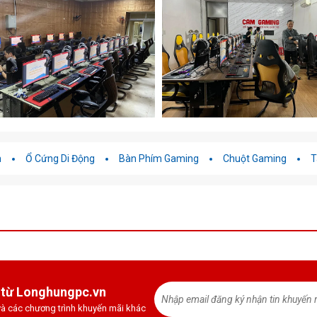
h
Ổ Cứng Di Động
Bàn Phím Gaming
Chuột Gaming
T
 từ Longhungpc.vn
à các chương trình khuyến mãi khác