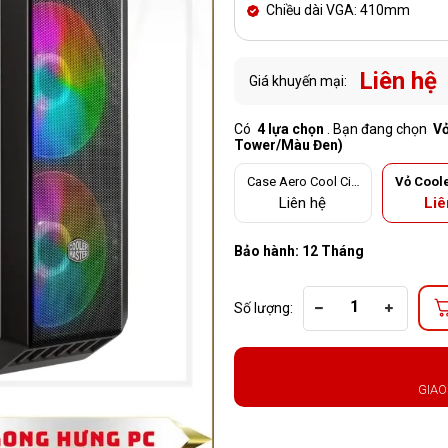
Chiều dài VGA: 410mm
Liên hệ
Giá khuyến mại:
Có
4 lựa chọn
. Bạn đang chọn
Vỏ
Tower/Màu Đen)
Case Aero Cool Cip
Vỏ Cool
her S-BK-V1 (Mid To
MasterC
Liên hệ
Liê
wer/Màu Đen)
ARGB (M
Màu
Bảo hành: 12 Tháng
Số lượng:
GIAO