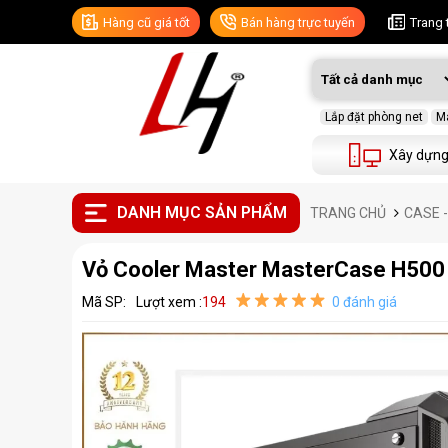
Hàng cũ giá tốt
Bán hàng trực tuyến
Trang 
Lắp đặt phòng net
Má
Xây dựng
DANH MỤC SẢN PHẨM
TRANG CHỦ
CASE 
Vỏ Cooler Master MasterCase H500
Mã SP:
Lượt xem :
194
0 đánh giá