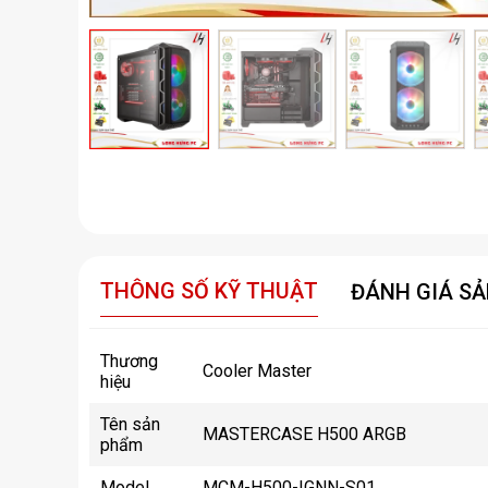
THÔNG SỐ KỸ THUẬT
ĐÁNH GIÁ S
Thương
Cooler Master
hiệu
Tên sản
MASTERCASE H500 ARGB
phẩm
Model
MCM-H500-IGNN-S01