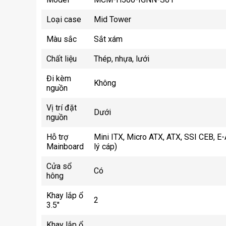
Loại case
Mid Tower
Màu sắc
Sắt xám
Chất liệu
Thép, nhựa, lưới
Đi kèm
Không
nguồn
Vị trí đặt
Dưới
nguồn
Hỗ trợ
Mini ITX, Micro ATX, ATX, SSI CEB, E-A
Mainboard
lý cáp)
Cửa sổ
Có
hông
Khay lắp ổ
2
3.5"
Khay lắp ổ