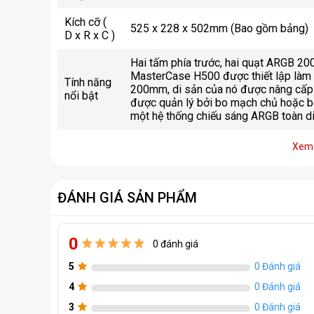
Kích cỡ (
525 x 228 x 502mm (Bao gồm bảng)
D x R x C )
Hai tấm phía trước, hai quạt ARGB 20
MasterCase H500 được thiết lập làm k
Tính năng
200mm, di sản của nó được nâng cấp 
nổi bật
được quản lý bởi bo mạch chủ hoặc bộ 
một hệ thống chiếu sáng ARGB toàn di
Xem 
ĐÁNH GIÁ SẢN PHẨM
0
0 đánh giá
5
0 Đánh giá
4
0 Đánh giá
3
0 Đánh giá