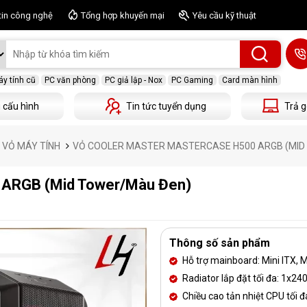
tin công nghệ
Tổng hợp khuyến mại
Yêu cầu kỹ thuật
y tính cũ
PC văn phòng
PC giả lập - Nox
PC Gaming
Card màn hình
 cấu hình
Tin tức tuyển dụng
Trả g
- VỎ MÁY TÍNH
VỎ COOLER MASTER MASTERCASE H500 ARGB (MID
 ARGB (Mid Tower/Màu Đen)
Thông số sản phẩm
Hỗ trợ mainboard: Mini ITX, 
Radiator lắp đặt tối đa: 1
Chiều cao tản nhiệt CPU tối