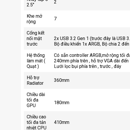
2
2.5"
Khe mở
7
rộng
Cổng kết
nối mặt
2x USB 3.2 Gen 1 (trước đây là USB 3
trước
Bộ điều khiển 1x ARGB, Bộ chia 2 đế
Hệ thống
Có sẵn controller ARGB,mở rộng tối đa
làm mát (
240mm phía trên , hỗ trợ VGA dài đến
Quạt )
Lưới lọc bụi phía trên , trước , đáy
Hỗ trợ
360mm
Radiator
Chiều dài
tối đa
180mm
GPU
Chiều cao
tối đa tản
410mm
nhiệt CPU