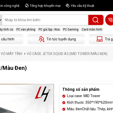
tin công nghệ
Tổng hợp khuyến mại
Yêu cầu kỹ thuật
y tính cũ
PC văn phòng
PC giả lập - Nox
PC Gaming
Card màn hình
 cấu hình
Tin tức tuyển dụng
Trả g
- VỎ MÁY TÍNH
VỎ CASE JETEK SQUID A3 (MID TOWER/MÀU ĐEN)
r/Màu Đen)
Thông số sản phẩm
Loại case: MID Tower
Kích thước: 350*190*620m
Màu: ĐenChất liệu: Thép, kín