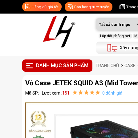
Hàng cũ giá tốt
Bán hàng trực tuyến
Trang 
Lắp đặt phòng net
Má
Xây dựng
DANH MỤC SẢN PHẨM
TRANG CHỦ
CASE 
Vỏ Case JETEK SQUID A3 (Mid Towe
Mã SP:
Lượt xem :
151
0 đánh giá