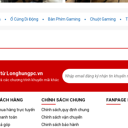
h
Ổ Cứng Di Động
Bàn Phím Gaming
Chuột Gaming
T
 từ Longhungpc.vn
à các chương trình khuyến mãi khác
HÁCH HÀNG
CHÍNH SÁCH CHUNG
FANPAGE
ua hàng trực tuyến
Chính sách,quy định chung
hanh toán
Chính sách vận chuyển
rả góp
Chinh sách bảo hành