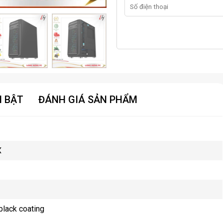
I BẬT
ĐÁNH GIÁ SẢN PHẨM
X
lack coating