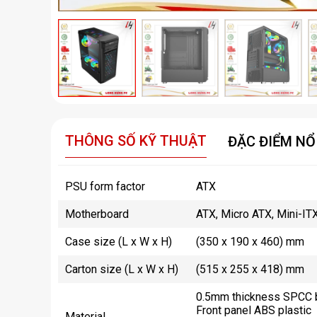
THÔNG SỐ KỸ THUẬT
ĐẶC ĐIỂM NỔ
PSU form factor
ATX
Motherboard
ATX, Micro ATX, Mini-IT
Case size (L x W x H)
(350 x 190 x 460) mm
Carton size (L x W x H)
(515 x 255 x 418) mm
0.5mm thickness SPCC b
Front panel ABS plastic
Material