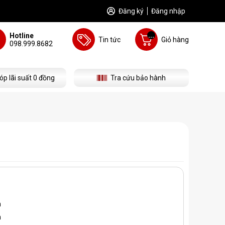
Đăng ký
Đăng nhập
...
Hotline
Tin tức
Giỏ hàng
098.999.8682
óp lãi suất 0 đồng
Tra cứu bảo hành
m
h