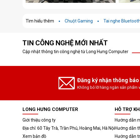
Tìm hiểu thêm
Chuột Gaming
Tai nghe Bluetoot
TIN CÔNG NGHỆ MỚI NHẤT
Cập nhật thông tin công nghệ từ Long Hưng Computer
Đăng ký nhận thông báo
Không bỏ lỡ hàng ngàn sản phẩm v
LONG HƯNG COMPUTER
HỖ TRỢ K
Giới thiệu công ty
Hướng dẫn m
Địa chỉ: 60 Tây Trà, Trần Phú, Hoàng Mai, Hà Nội
Hướng dẫn t
Xem bản đồ
Hướng dẫn t