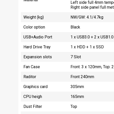
Left side full 4mm temp
Right side panel full met
Weight (kg)
NW/GW: 4.1/4.7kg
Color option
Black
USB+Audio Port
1 x USB3.0 + 2 x USB1.
Hard Drive Tray
1 x HDD + 1 x SSD
Expansion slots
7 Slot
Fan Case
Front: 3 x 120mm, Top: 
Raditor
Front 240mm
Graphics card
305mm
CPU heigh
165mm
Dust Filter
Top