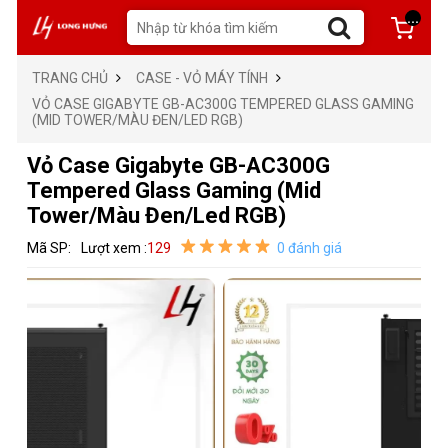
...
TRANG CHỦ
CASE - VỎ MÁY TÍNH
VỎ CASE GIGABYTE GB-AC300G TEMPERED GLASS GAMING
(MID TOWER/MÀU ĐEN/LED RGB)
Vỏ Case Gigabyte GB-AC300G
Tempered Glass Gaming (Mid
Tower/Màu Đen/Led RGB)
Mã SP:
Lượt xem :
129
0 đánh giá