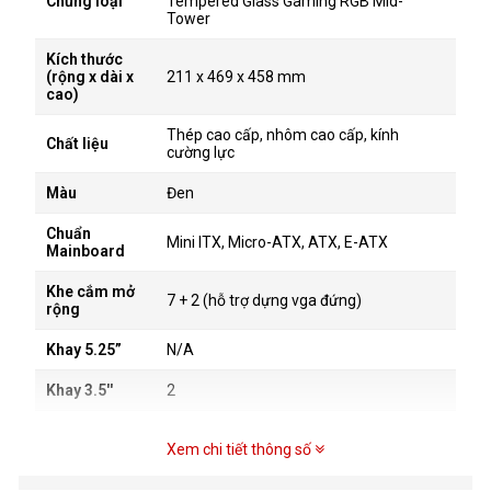
Chủng loại
Tempered Glass Gaming RGB Mid-
Tower
Kích thước
(rộng x dài x
211 x 469 x 458 mm
cao)
Thép cao cấp, nhôm cao cấp, kính
Chất liệu
cường lực
Màu
Đen
Chuẩn
Mini ITX, Micro-ATX, ATX, E-ATX
Mainboard
Khe cắm mở
7 + 2 (hỗ trợ dựng vga đứng)
rộng
Khay 5.25”
N/A
Khay 3.5''
2
Khay 2.5”
2
Xem chi tiết thông số
Cổng giao
HDMI, USB3.0 × 2, USB3.1 Type-C × 1,
tiếp bên