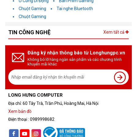
Ổ Cứng Di Động
Bàn Phím Gaming
Chuột Gaming
Tai nghe Bluetooth
Chuột Gaming
TIN CÔNG NGHỆ
Xem tất cả
Đăng ký nhận thông báo từ Longhungpc.vn
Không bỏ lỡ hàng ngàn sản phẩm và các chương trình
khuyến mãi khác
LONG HƯNG COMPUTER
Địa chỉ: 60 Tây Trà, Trần Phú, Hoàng Mai, Hà Nội
Xem bản đồ
Điện thoại : 0989998682