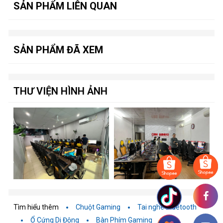
SẢN PHẨM LIÊN QUAN
SẢN PHẨM ĐÃ XEM
THƯ VIỆN HÌNH ẢNH
Tìm hiểu thêm
Chuột Gaming
Tai nghe Bluetooth
Ổ Cứng Di Động
Bàn Phím Gaming