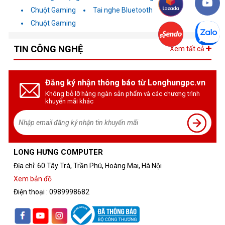
Chuột Gaming
Tai nghe Bluetooth
Chuột Gaming
TIN CÔNG NGHỆ
Xem tất cả
Đăng ký nhận thông báo từ Longhungpc.vn
Không bỏ lỡ hàng ngàn sản phẩm và các chương trình
khuyến mãi khác
LONG HƯNG COMPUTER
Địa chỉ: 60 Tây Trà, Trần Phú, Hoàng Mai, Hà Nội
Xem bản đồ
Điện thoại : 0989998682