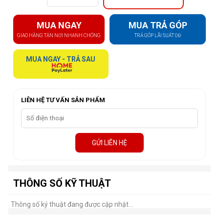
MUA NGAY
MUA TRẢ GÓP
GIAO HÀNG TẬN NƠI NHANH CHÓNG
TRẢ GÓP LÃI SUẤT 0Đ
MUA NGAY - TRẢ SAU
LIÊN HỆ TƯ VẤN SẢN PHẨM
GỬI LIÊN HỆ
THÔNG SỐ KỸ THUẬT
Thông số ký thuật đang được cập nhật...