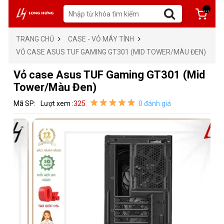
...
TRANG CHỦ
CASE - VỎ MÁY TÍNH
VỎ CASE ASUS TUF GAMING GT301 (MID TOWER/MÀU ĐEN)
Vỏ case Asus TUF Gaming GT301 (Mid
Tower/Màu Đen)
Mã SP:
Lượt xem :
325
0 đánh giá