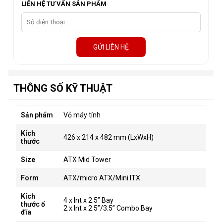
LIÊN HỆ TƯ VẤN SẢN PHẨM
GỬI LIÊN HỆ
THÔNG SỐ KỸ THUẬT
Sản phẩm
Vỏ máy tính
Kích
426 x 214 x 482 mm (LxWxH)
thước
Size
ATX Mid Tower
Form
ATX/micro ATX/Mini ITX
Kích
4 x Int x 2.5” Bay
thước ổ
2 x Int x 2.5”/3.5” Combo Bay
đĩa