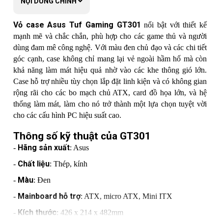
NỘI DUNG CHÍNH
Cooling Support
Front: 2 x 140mm / 3 x 120mm
Vỏ case Asus Tuf Gaming GT301
nổi bật với thiết kế
Top: 2 x 120mm
Rear: 1 x 120mm
mạnh mẽ và chắc chắn, phù hợp cho các game thủ và người
dùng đam mê công nghệ. Với màu đen chủ đạo và các chi tiết
Maximum GPU Length: 320mm
Maximum CPU Cooler Height: 160mm
góc cạnh, case không chỉ mang lại vẻ ngoài hầm hố mà còn
khả năng làm mát hiệu quả nhờ vào các khe thông gió lớn.
Removable Dust Filters
Case hỗ trợ nhiều tùy chọn lắp đặt linh kiện và có không gian
Front: Combined with Front Panel
Top: Magnetic Filter
rộng rãi cho các bo mạch chủ ATX, card đồ họa lớn, và hệ
Bottom: Filter
thống làm mát, làm cho nó trở thành một lựa chọn tuyệt vời
cho các cấu hình PC hiệu suất cao.
Thông số kỹ thuật của GT301
Hãng sản xuất
-
: Asus
Chất liệu
-
: Thép, kính
Màu
-
: Đen
Mainboard hỗ trợ
-
: ATX, micro ATX, Mini ITX
Kích thước
-
: 426 x 214 x 482mm