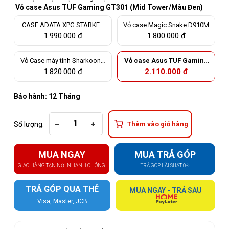
Vỏ case Asus TUF Gaming GT301 (Mid Tower/Màu Đen)
CASE ADATA XPG STARKER
Vỏ case Magic Snake D910M
AIR WHITE
1.990.000 đ
1.800.000 đ
Vỏ Case máy tính Sharkoon T
Vỏ case Asus TUF Gaming
G6 RGB
GT301 (Mid Tower/Màu Đe
1.820.000 đ
2.110.000 đ
n)
Bảo hành: 12 Tháng
Số lượng:
Thêm vào giỏ hàng
MUA NGAY
MUA TRẢ GÓP
GIAO HÀNG TẬN NƠI NHANH CHÓNG
TRẢ GÓP LÃI SUẤT 0Đ
TRẢ GÓP QUA THẺ
MUA NGAY - TRẢ SAU
Visa, Master, JCB