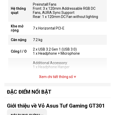
Preinstall Fans
Hệ thống
Front: 3 x 120mm Addressable RGB DC
quạt
Fans, AURA Sync Support
Rear: 1 x 120mm DC Fan without lighting
Khe mở
7 x Horizontal PCI-E
rộng
Cân nặng
7.2 kg
2 x USB 3.2 Gen 1 (USB 3.0)
Cổng I / O
1 x Headphone + Microphone
Additional Accessory:
1 x Headphone Hanger
Materials:
Xem chi tiết thông số
Steel, Tempered Glass, ABS Plastic
Front Control Button:
ĐẶC ĐIỂM NỔI BẬT
1 x LED lighting control button
1 x Reset
Radiator Support
Giới thiệu về Vỏ Asus Tuf Gaming GT301
Front: 120, 140, 240, 280, 360mm
Rear: 120mm
Ghi chú