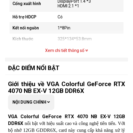
DisplayPort 1.4 *3
Cổng xuất hình
HDMI 2.1 *1
Hỗ trợ HDCP
Có
Kết nối nguồn
1*8Pin
Kích thước
325*134*53.8mm
OpenGL
OpenGL4.6
Xem chi tiết thông số
Hỗ trợ màn hình tối
4
đa
ĐẶC ĐIỂM NỔI BẬT
Độ phân giải tối đa
7680*4320
Giới thiệu về VGA Colorful GeForce RTX
PCB Form
ATX
4070 NB EX-V 12GB DDR6X
NỘI DUNG CHÍNH
VGA Colorful GeForce RTX 4070 NB EX-V 12GB
DDR6X
nổi bật với hiệu suất cao và công nghệ tiên tiến. Với
bộ nhớ 12GB GDDR6X, card này cung cấp khả năng xử lý