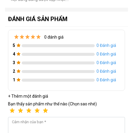
ĐÁNH GIÁ SẢN PHẨM
Thông số kỹ thuật của Card 4070 NB EX-
0 đánh giá
V Colorful 12GB
5
0 Đánh giá
Tên hãng
-
: Colorful
4
0 Đánh giá
Chipset
-
: GeForce RTX 4070
3
0 Đánh giá
Bộ nhớ trong
-
: 12GB
2
0 Đánh giá
Kiểu bộ nhớ
-
: GDDR6X
1
0 Đánh giá
Memory Clock
-
: 21Gbps
+ Thêm một đánh giá
Bus
-
: 192bit
Bạn thấy sản phẩm như thế nào (Chọn sao nhé)
Memory Bandwidth
-
: 504GB/s
Core Clock
-
: 1920 Mhz (base), 2475 Mhz (boost)
DirectX
-
: 12 Ultimate