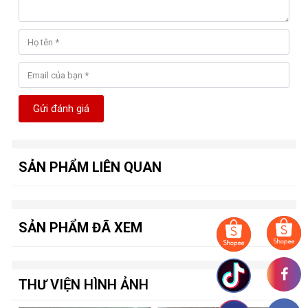
OpenGL
-
: 4.6
Độ phân giải
-
: 7680 x 4320, 60Hz
Cổng giao tiếp
-
: 3 x DP, 1 x HDMI
Đầu cấp nguồn
-
: 2 x 8pin
Nguồn yêu cầu
-
: 650W trở lên
Gửi đánh giá
Kích thước
-
: 325 x 134 x 53.8mm
SẢN PHẨM LIÊN QUAN
SẢN PHẨM ĐÃ XEM
THƯ VIỆN HÌNH ẢNH