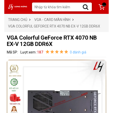
...
TRANG CHỦ
VGA - CARD MÀN HÌNH
VGA COLORFUL GEFORCE RTX 4070 NB EX-V 12GB DDR6X
VGA Colorful GeForce RTX 4070 NB
EX-V 12GB DDR6X
Mã SP:
Lượt xem :
187
0 đánh giá