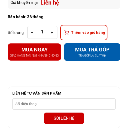
Liên hệ
Giá khuyến mại:
Bảo hành: 36 tháng
Số lượng:
Thêm vào giỏ hàng
MUA NGAY
MUA TRẢ GÓP
GIAO HÀNG TẬN NƠI NHANH CHÓNG
TRẢ GÓP LÃI SUẤT 0Đ
LIÊN HỆ TƯ VẤN SẢN PHẨM
GỬI LIÊN HỆ