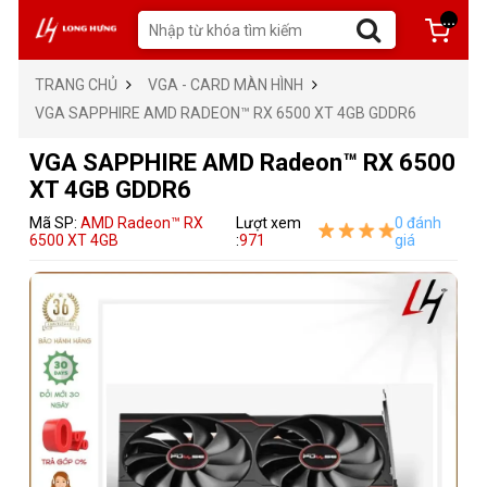
...
TRANG CHỦ
VGA - CARD MÀN HÌNH
VGA SAPPHIRE AMD RADEON™ RX 6500 XT 4GB GDDR6
VGA SAPPHIRE AMD Radeon™ RX 6500
XT 4GB GDDR6
Mã SP:
AMD Radeon™ RX
Lượt xem
0 đánh
6500 XT 4GB
:
971
giá