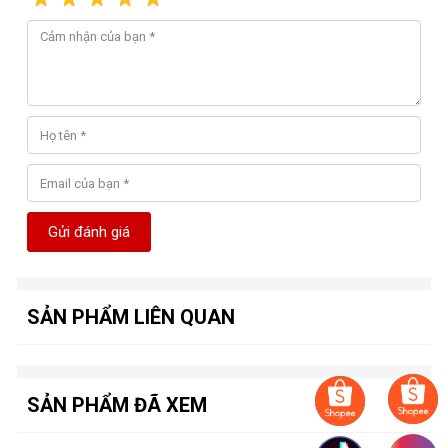
Clock bộ nhớ
-
: 18 Gbps Effective
Kết nối
-
: 1 x HDMI, 1 x DisplayPort
Kích thước
-
: 194 x 107 x 40mm
Gửi đánh giá
SẢN PHẨM LIÊN QUAN
SẢN PHẨM ĐÃ XEM