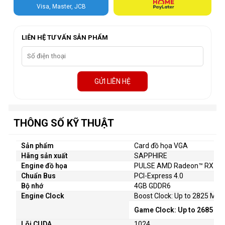
Visa, Master, JCB
LIÊN HỆ TƯ VẤN SẢN PHẨM
GỬI LIÊN HỆ
THÔNG SỐ KỸ THUẬT
Sản phẩm
Card đồ họa VGA
Hãng sản xuất
SAPPHIRE
Engine đồ họa
PULSE AMD Radeon™ RX 65
Chuẩn Bus
PCI-Express 4.0
Bộ nhớ
4GB GDDR6
Engine Clock
Boost Clock: Up to 2825 MHz
Game Clock: Up to 2685 M
Lõi CUDA
1024