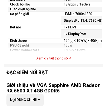
Clock bộ nhớ
18 Gbps Effective
Giao diện bộ nhớ
-
Độ phân giải
HDMI™: 7680×4320
DisplayPort1.4: 7680×4320
Kết nối
1x HDMI
1x DisplayPort
Kích thước
194(L)X 107(W)X 40(H)mm
PSU đề nghị
130W
Power Connectors
1 x 6-pin Powe
Xem chi tiết thông số
ĐẶC ĐIỂM NỔI BẬT
Giới thiệu về VGA Sapphire AMD Radeon
RX 6500 XT 4GB GDDR6
NỘI DUNG CHÍNH