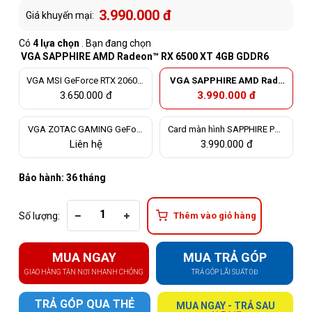
3.990.000 đ
Giá khuyến mại:
Có
4 lựa chọn
. Bạn đang chọn
VGA SAPPHIRE AMD Radeon™ RX 6500 XT 4GB GDDR6
VGA MSI GeForce RTX 2060 V
VGA SAPPHIRE AMD Rade
ENTUS 6GB OC - lướt
on™ RX 6500 XT 4GB GDDR6
3.650.000 đ
3.990.000 đ
VGA ZOTAC GAMING GeForc
Card màn hình SAPPHIRE PUL
e GTX 1650 AMP 4G GDDR6
SE RX 6500 XT GAMING OC 4
Liên hệ
3.990.000 đ
GB
Bảo hành: 36 tháng
Số lượng:
Thêm vào giỏ hàng
MUA NGAY
MUA TRẢ GÓP
GIAO HÀNG TẬN NƠI NHANH CHÓNG
TRẢ GÓP LÃI SUẤT 0Đ
TRẢ GÓP QUA THẺ
MUA NGAY - TRẢ SAU