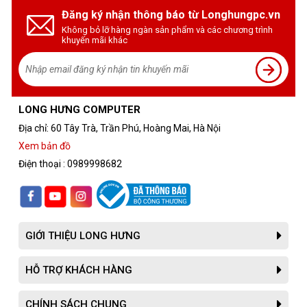
Đăng ký nhận thông báo từ Longhungpc.vn
Không bỏ lỡ hàng ngàn sản phẩm và các chương trình
khuyến mãi khác
LONG HƯNG COMPUTER
Địa chỉ: 60 Tây Trà, Trần Phú, Hoàng Mai, Hà Nội
Xem bản đồ
Điện thoại : 0989998682
GIỚI THIỆU LONG HƯNG
HỖ TRỢ KHÁCH HÀNG
Đánh giá về AMD Radeon RX 6500 XT
Tản nhiệt hiệu quả
-
: Hệ thống tản nhiệt của SAPPHIRE
CHÍNH SÁCH CHUNG