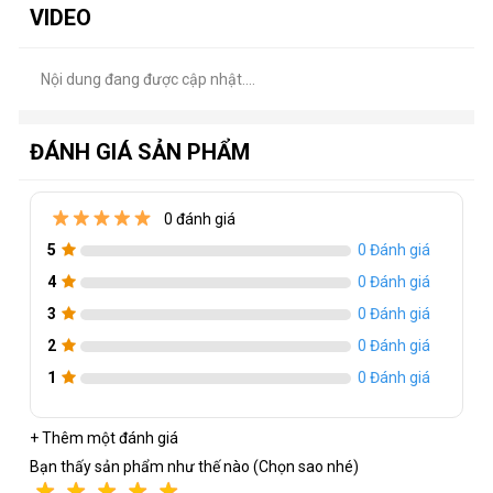
VIDEO
Nội dung đang được cập nhật....
ĐÁNH GIÁ SẢN PHẨM
0 đánh giá
5
0 Đánh giá
Thông số kỹ thuật của RX 6500 XT 4GB
GDDR6
4
0 Đánh giá
Hãng sản xuất
-
: Sapphire
3
0 Đánh giá
2
0 Đánh giá
Chuẩn bus
-
: PCIe 4.0
1
0 Đánh giá
Bộ nhớ
-
: 4GB GDDR6
Engine Clock
-
: 2825 Mhz (Boost Clock), 2685 Mhz (Game
+ Thêm một đánh giá
Clock)
Bạn thấy sản phẩm như thế nào (Chọn sao nhé)
Lõi CUDA
-
: 1024