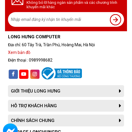
Không bỏ lỡ hàng ngàn sản phẩm và các chương trình
khuyến mãi khác
LONG HƯNG COMPUTER
Địa chỉ: 60 Tây Trà, Trần Phú, Hoàng Mai, Hà Nội
Xem bản đồ
Điện thoại : 0989998682
GIỚI THIỆU LONG HƯNG
HỖ TRỢ KHÁCH HÀNG
Đánh giá về 1050 Ti MSI 4GT
Tản nhiệt hiệu quả
-
: Hệ thống tản nhiệt độc quyền của
CHÍNH SÁCH CHUNG
MSI giúp card hoạt động mát mẻ và êm ái, đảm bảo hiệu suất
tối ưu ngay cả trong những giờ chơi game kéo dài
FANPAGE LONGHUNGPC