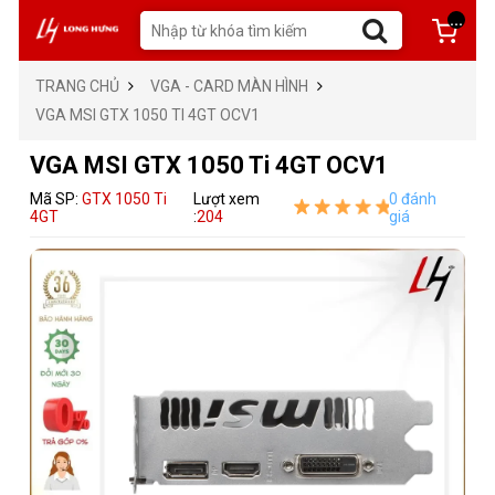
...
TRANG CHỦ
VGA - CARD MÀN HÌNH
VGA MSI GTX 1050 TI 4GT OCV1
VGA MSI GTX 1050 Ti 4GT OCV1
Mã SP:
GTX 1050 Ti
Lượt xem
0 đánh
4GT
:
204
giá