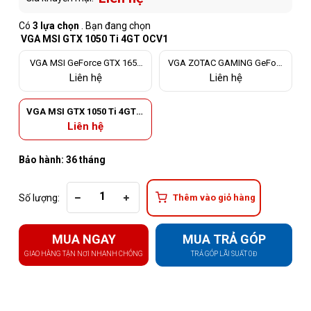
Có
3 lựa chọn
. Bạn đang chọn
VGA MSI GTX 1050 Ti 4GT OCV1
VGA MSI GeForce GTX 1650
VGA ZOTAC GAMING GeForc
VENTUS XS 4G OCV1
e GTX 1650 SUPER Twin 4G G
Liên hệ
Liên hệ
DDR6
VGA MSI GTX 1050 Ti 4GT O
CV1
Liên hệ
Bảo hành: 36 tháng
Số lượng:
Thêm vào giỏ hàng
MUA NGAY
MUA TRẢ GÓP
GIAO HÀNG TẬN NƠI NHANH CHÓNG
TRẢ GÓP LÃI SUẤT 0Đ