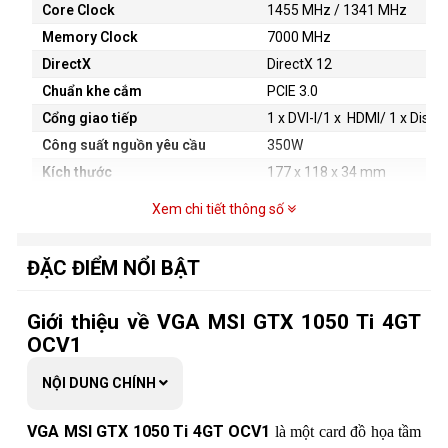
Core Clock
1455 MHz / 1341 MHz
Memory Clock
7000 MHz
DirectX
DirectX 12
Chuẩn khe cắm
PCIE 3.0
Cổng giao tiếp
1 x DVI-I/1 x HDMI/ 1 x Displ
Công suất nguồn yêu cầu
350W
Kích thước
177 x 118 x 34 mm
Xem chi tiết thông số
ĐẶC ĐIỂM NỔI BẬT
Giới thiệu về VGA MSI GTX 1050 Ti 4GT
OCV1
NỘI DUNG CHÍNH
VGA MSI GTX 1050 Ti 4GT OCV1
là một card đồ họa tầm