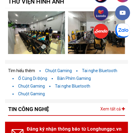
THƯ VIỆN HÌNH ẢNH
Điểm nổi bật của MSI 1050 Ti OCV1
Hiệu suất mạnh mẽ
-
: Card đồ họa này được trang bị 4GB
GDDR5, cung cấp hiệu suất ổn định cho các trò chơi 1080p
với thiết lập đồ họa từ trung bình đến cao
Kiến trúc Pascal
-
: Sử dụng kiến trúc Pascal, GTX 1050 Ti
mang lại khả năng xử lý hình ảnh vượt trội, cải thiện hiệu quả
năng lượng và hiệu suất chơi game so với các thế hệ trước
Tìm hiểu thêm
Chuột Gaming
Tai nghe Bluetooth
Công nghệ MSI Afterburner
-
: Cho phép người dùng dễ
Ổ Cứng Di Động
Bàn Phím Gaming
dàng theo dõi và điều chỉnh hiệu suất card đồ họa, tối ưu hóa
Chuột Gaming
Tai nghe Bluetooth
tốc độ xung nhịp và quản lý nhiệt độ
Chuột Gaming
Hỗ trợ DirectX 12
-
: GTX 1050 Ti tương thích với DirectX
12, giúp cải thiện hiệu suất trong các trò chơi mới nhất và
TIN CÔNG NGHỆ
Xem tất cả
mang lại trải nghiệm chơi game mượt mà hơn
Đăng ký nhận thông báo từ Longhungpc.vn