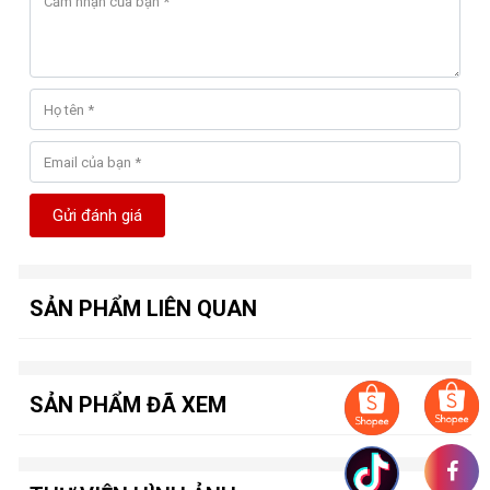
Cổng giao tiếp
-
: 1 x DVI-I, 1 x HDMI, 1 x DisplayPort
Công suất nguồn yêu cầu
-
: 350W
Kích thước
-
: 177 x 118 x 34mm
Gửi đánh giá
SẢN PHẨM LIÊN QUAN
SẢN PHẨM ĐÃ XEM