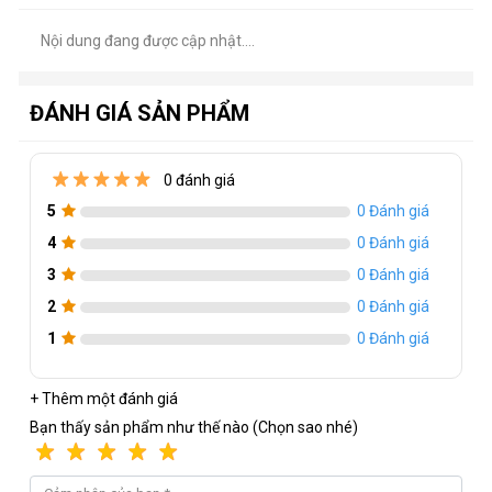
Nội dung đang được cập nhật....
ĐÁNH GIÁ SẢN PHẨM
0 đánh giá
Thông số kỹ thuật của GTX 1050 Ti 4GT
5
0 Đánh giá
Tên hãng
-
: MSI
4
0 Đánh giá
Bộ nhớ trong
-
: 4Gb
3
0 Đánh giá
Kiểu bộ nhớ
-
: DDR5
2
0 Đánh giá
Bus
-
: 128bit
1
0 Đánh giá
Core Clock
-
: 1455 Mhz/ 1341 Mhz
+ Thêm một đánh giá
Memory Clock
-
: 7000Mhz
Bạn thấy sản phẩm như thế nào (Chọn sao nhé)
DirectX
-
: DirectX 12
Chuẩn khe cắm
-
: PCIe 3.0