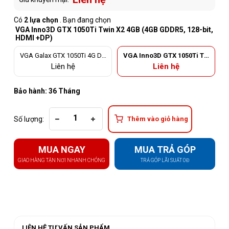
Có
2 lựa chọn
. Bạn đang chọn
VGA Inno3D GTX 1050Ti Twin X2 4GB (4GB GDDR5, 128-bit,
HDMI +DP)
VGA Galax GTX 1050Ti 4G DD
VGA Inno3D GTX 1050Ti Tw
R5 1-Click OC (4GB GDDR5, 1
in X2 4GB (4GB GDDR5, 128
Liên hệ
Liên hệ
28-bit, HDMI +DP)
-bit, HDMI +DP)
Bảo hành: 36 Tháng
Số lượng:
Thêm vào giỏ hàng
MUA NGAY
MUA TRẢ GÓP
GIAO HÀNG TẬN NƠI NHANH CHÓNG
TRẢ GÓP LÃI SUẤT 0Đ
LIÊN HỆ TƯ VẤN SẢN PHẨM