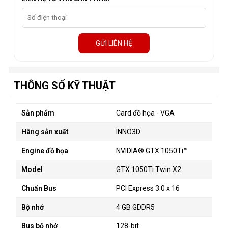
GỬI LIÊN HỆ
THÔNG SỐ KỸ THUẬT
Sản phẩm
Card đồ họa
- VGA
Hãng sản xuất
INNO3D
Engine đồ họa
NVIDIA® GTX 1050Ti™
Model
GTX 1050Ti Twin X2
Chuẩn Bus
PCI Express 3.0 x 16
Bộ nhớ
4 GB GDDR5
Bus bộ nhớ
128-bit