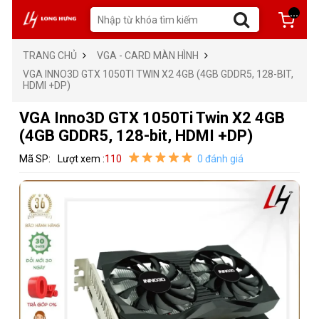
...
TRANG CHỦ
VGA - CARD MÀN HÌNH
VGA INNO3D GTX 1050TI TWIN X2 4GB (4GB GDDR5, 128-BIT,
HDMI +DP)
VGA Inno3D GTX 1050Ti Twin X2 4GB
(4GB GDDR5, 128-bit, HDMI +DP)
Mã SP:
Lượt xem :
110
0 đánh giá