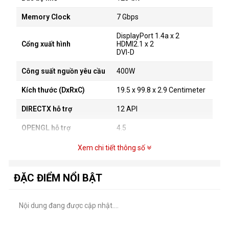
Memory Clock
7 Gbps
DisplayPort 1.4a x 2
Cổng xuất hình
HDMI2.1 x 2
DVI-D
Công suất nguồn yêu cầu
400W
Kích thước (DxRxC)
19.5 x 99.8 x 2.9 Centimeter
DIRECTX hỗ trợ
12 API
OPENGL hỗ trợ
4.5
Độ phân giải tối đa
7680 x 4320
Xem chi tiết thông số
ĐẶC ĐIỂM NỔI BẬT
Nội dung đang được cập nhật....