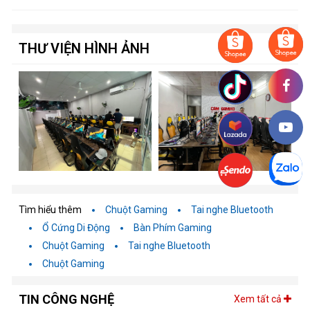
THƯ VIỆN HÌNH ẢNH
Tìm hiểu thêm
Chuột Gaming
Tai nghe Bluetooth
Ổ Cứng Di Động
Bàn Phím Gaming
Chuột Gaming
Tai nghe Bluetooth
Chuột Gaming
TIN CÔNG NGHỆ
Xem tất cả