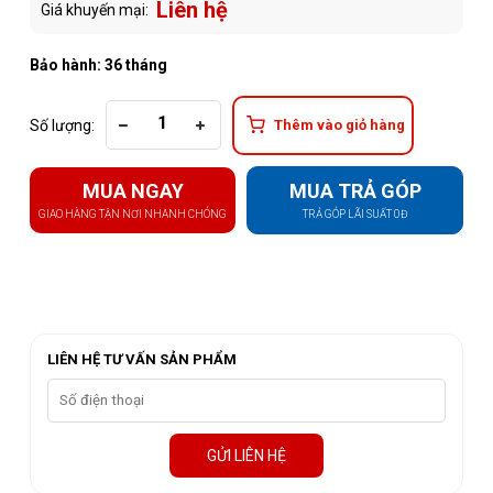
Liên hệ
Giá khuyến mại:
Bảo hành: 36 tháng
Số lượng:
Thêm vào giỏ hàng
MUA NGAY
MUA TRẢ GÓP
GIAO HÀNG TẬN NƠI NHANH CHÓNG
TRẢ GÓP LÃI SUẤT 0Đ
LIÊN HỆ TƯ VẤN SẢN PHẨM
GỬI LIÊN HỆ