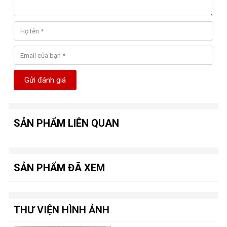
Gửi đánh giá
SẢN PHẨM LIÊN QUAN
SẢN PHẨM ĐÃ XEM
THƯ VIỆN HÌNH ẢNH
Điểm nổi bật của 4070 Galax Ex Gamer
Kiến trúc Ada Lovelace
-
: Sử dụng kiến trúc Ada