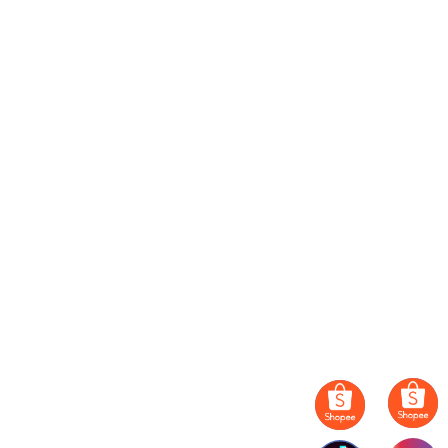
Địa chỉ mua VGA GALAX GeForce RTX
4070 EX Gamer White chính hãng
VGA GALAX GeForce RTX 4070 EX Gamer White
hiện
Long Hưng PC
đang được phân phối tại
. Quý khách hàng
muốn sở hữu card đồ họa này có thể đặt hàng trực tiếp trên
website. Hoặc:
- Mua hàng trực tiếp tại cửa hàng ở địa chỉ 60 Tây
Trà, Trần Phú, Hoàng Mai, Hà Nội.
- Tư vấn miễn phí 24/7 – Tổng đài, Zalo:098.999.8682
/ 078.884.2222 hoặc Facebook: Long Hưng
Computer.