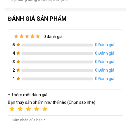
ĐÁNH GIÁ SẢN PHẨM
Thông số kỹ thuật của RTX 4070 EX
0 đánh giá
Gamer
5
0 Đánh giá
Nhân CUDA
-
: 5888
4
0 Đánh giá
Xung nhịp Boost
-
: 2535 MHz
3
0 Đánh giá
1-Click OC Clock
-
: 2550 MHz
2
0 Đánh giá
Tốc độ bộ nhớ
-
: 21 Gbps
1
0 Đánh giá
Bộ nhớ tiêu chuẩn
-
: 12GB GDDR6X
+ Thêm một đánh giá
Giao diện bộ nhớ
-
: 192-bit GDDR6X
Bạn thấy sản phẩm như thế nào (Chọn sao nhé)
Băng thông bộ nhớ
-
: 504 GB/s
Hỗ trợ tính năng
-
: PCIe 4.0
Hỗ trợ hiển thị
-
: DisplayPort 1.4ax 3, HDMI 2.1 x 1