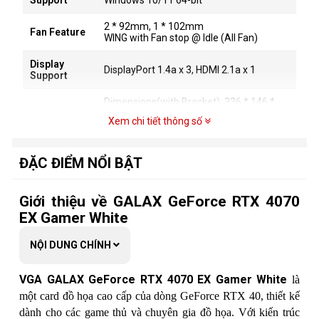
2 * 92mm, 1 * 102mm
Fan Feature
WING with Fan stop @ Idle (All Fan)
Display
DisplayPort 1.4a x 3, HDMI 2.1a x 1
Support
Dimensions(with Bracket): 336 * 146 *
48mm
Dimensions
Xem chi tiết thông số
Dimensions(without Bracket): 323 * 131
* 48mm
ĐẶC ĐIỂM NỔI BẬT
In Box
1-Click Sync Pro cable
Accessories
Giới thiệu về GALAX GeForce RTX 4070
EX Gamer White
NỘI DUNG CHÍNH
VGA GALAX GeForce RTX 4070 EX Gamer White
là
một card đồ họa cao cấp của dòng GeForce RTX 40, thiết kế
dành cho các game thủ và chuyên gia đồ họa. Với kiến trúc