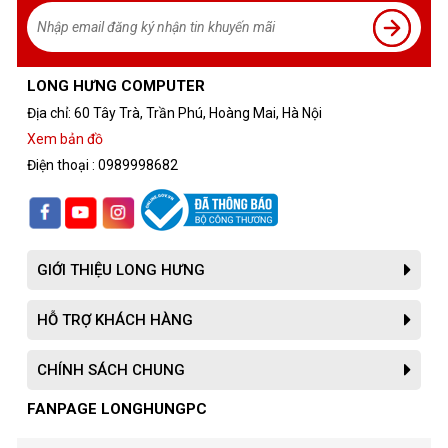
LONG HƯNG COMPUTER
Địa chỉ: 60 Tây Trà, Trần Phú, Hoàng Mai, Hà Nội
Xem bản đồ
Điện thoại : 0989998682
GIỚI THIỆU LONG HƯNG
Đánh giá về VGA Gamer RTX 4070 EX
HỖ TRỢ KHÁCH HÀNG
Thiết kế tản nhiệt
-
: Thiết kế tản nhiệt tiên tiến giúp duy trì
nhiệt độ hoạt động thấp, đảm bảo hiệu suất ổn định ngay cả
CHÍNH SÁCH CHUNG
trong các tình huống tải nặng
FANPAGE LONGHUNGPC
Thiết kế màu trắng
-
: Màu trắng nổi bật không chỉ làm cho
card đồ họa trở nên nổi bật trong hệ thống máy tính mà còn dễ