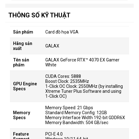
THÔNG SỐ KỸ THUẬT
Sản phẩm
Card đồ họa VGA
Hãng sản
GALAX
xuất
Tên sản
GALAX GeForce RTX™ 4070 EX Gamer
phẩm
White
CUDA Cores: 5888
Boost Clock: 2535MHz
GPU Engine
1-Click OC Clock: 2550MHz (by installing
Specs
Xtreme Tuner Plus Software and using
1-Click OC)
Memory Speed: 21 Gbps
Memory
Standard Memory Config: 12GB
Specs
Memory Interface Width 192-bit GDDR6X
Memory Bandwidth: 504 GB/sec
Feature
PCI-E 4.0
Support
Windows 10/11 64-bit