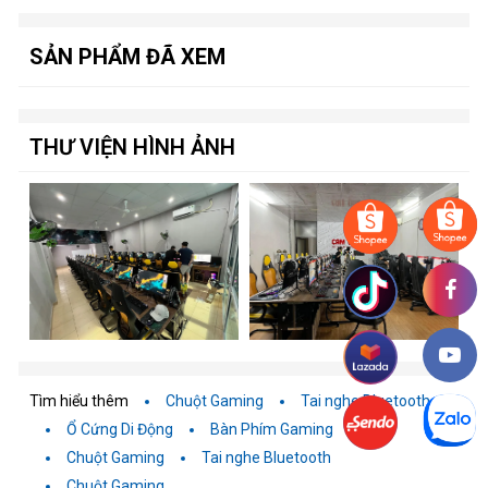
SẢN PHẨM ĐÃ XEM
THƯ VIỆN HÌNH ẢNH
Tìm hiểu thêm
Chuột Gaming
Tai nghe Bluetooth
Ổ Cứng Di Động
Bàn Phím Gaming
Chuột Gaming
Tai nghe Bluetooth
Chuột Gaming