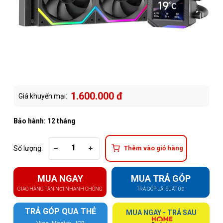
1.600.000 đ
Giá khuyến mại:
Bảo hành: 12 tháng
Số lượng:
Thêm vào giỏ hàng
MUA NGAY
MUA TRẢ GÓP
GIAO HÀNG TẬN NƠI NHANH CHÓNG
TRẢ GÓP LÃI SUẤT 0Đ
TRẢ GÓP QUA THẺ
MUA NGAY - TRẢ SAU