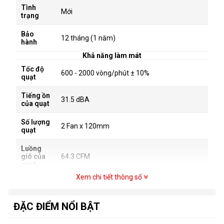
Tình
Mới
trạng
Bảo
12 tháng (1 năm)
hành
Khả năng làm mát
Tốc độ
600 - 2000 vòng/phút ± 10%
quạt
Tiếng ồn
31.5 dBA
của quạt
Số lượng
2 Fan x 120mm
quạt
Luồng
gió của
64.3 CFM
quạt
Xem chi tiết thông số
Thông tin hàng hóa
Kích
Khối Rad: 277 x 120 x 60.5 mm
thước
ĐẶC ĐIỂM NỔI BẬT
Thông số kỹ thuật