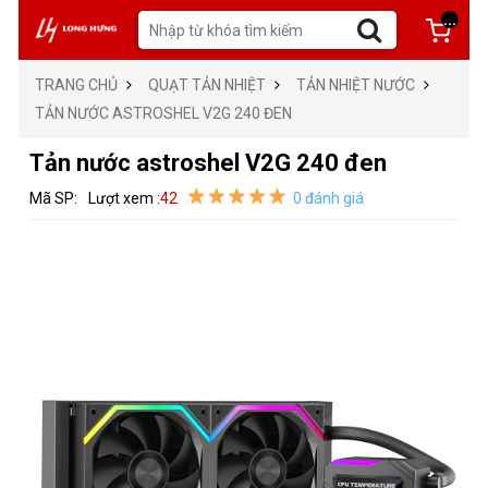
...
TRANG CHỦ
QUẠT TẢN NHIỆT
TẢN NHIỆT NƯỚC
TẢN NƯỚC ASTROSHEL V2G 240 ĐEN
Tản nước astroshel V2G 240 đen
Mã SP:
Lượt xem :
42
0 đánh giá