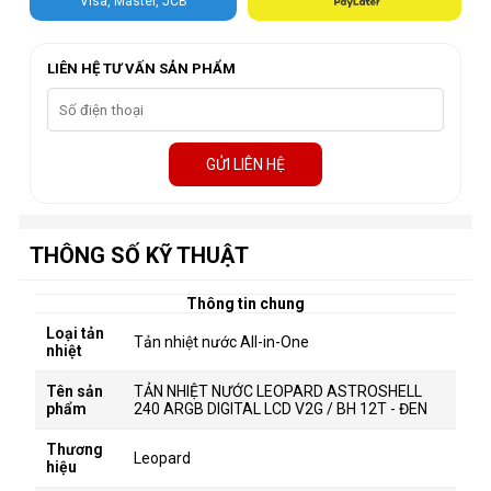
Visa, Master, JCB
LIÊN HỆ TƯ VẤN SẢN PHẨM
GỬI LIÊN HỆ
THÔNG SỐ KỸ THUẬT
Thông tin chung
Loại tản
Tản nhiệt nước All-in-One
nhiệt
Tên sản
TẢN NHIỆT NƯỚC LEOPARD ASTROSHELL
phẩm
240 ARGB DIGITAL LCD V2G / BH 12T - ĐEN
Thương
Leopard
hiệu