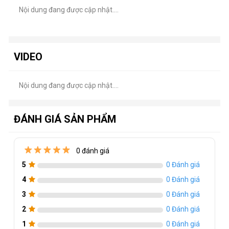
INTEL: 115X / 1200 / 1700 / 1366 / 2011 /
Nội dung đang được cập nhật....
Socket
2066
hỗ trợ
AMD: FM2 / FM2+ / AM3 / AM3+ / AM4 /
AM5
Tốc độ
2400 RPM ± 10%
bơm
VIDEO
Tiếng ồn
30 dBA
máy bơm
Nội dung đang được cập nhật....
Đèn LED
Loại đèn
ARGB (Addressable RGB)
ĐÁNH GIÁ SẢN PHẨM
LED
0 đánh giá
5
0 Đánh giá
4
0 Đánh giá
3
0 Đánh giá
2
0 Đánh giá
1
0 Đánh giá