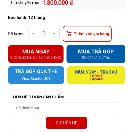
1.800.000 đ
Giá khuyến mại:
Bảo hành: 12 tháng
Số lượng:
Thêm vào giỏ hàng
MUA NGAY
MUA TRẢ GÓP
GIAO HÀNG TẬN NƠI NHANH CHÓNG
TRẢ GÓP LÃI SUẤT 0Đ
TRẢ GÓP QUA THẺ
MUA NGAY - TRẢ SAU
Visa, Master, JCB
LIÊN HỆ TƯ VẤN SẢN PHẨM
GỬI LIÊN HỆ