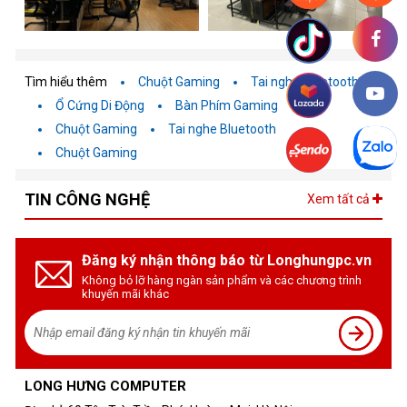
Tìm hiểu thêm
Chuột Gaming
Tai nghe Bluetooth
Ổ Cứng Di Động
Bàn Phím Gaming
Chuột Gaming
Tai nghe Bluetooth
Chuột Gaming
TIN CÔNG NGHỆ
Xem tất cả
Đăng ký nhận thông báo từ Longhungpc.vn
Không bỏ lỡ hàng ngàn sản phẩm và các chương trình
khuyến mãi khác
LONG HƯNG COMPUTER