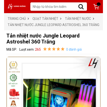
...
TRANG CHỦ
QUẠT TẢN NHIỆT
TẢN NHIỆT NƯỚC
TẢN NHIỆT NƯỚC JUNGLE LEOPARD ASTROSHEL 360 TRẮNG
Tản nhiệt nước Jungle Leopard
Astroshel 360 Trắng
Mã SP:
Lượt xem :
265
0 đánh giá