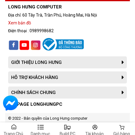
LONG HƯNG COMPUTER
Địa chỉ: 60 Tây Trà, Trần Phú, Hoàng Mai, Hà Nội
Xem bản đồ
Điện thoại : 0989998682
GIỚI THIỆU LONG HƯNG
HỖ TRỢ KHÁCH HÀNG
CHÍNH SÁCH CHUNG
FANPAGE LONGHUNGPC
© 2022 - Bản quyền của Long Hưng computer
Trang Chủ
Danh mục
Build PC
Tài khoản
Giỏ hàng