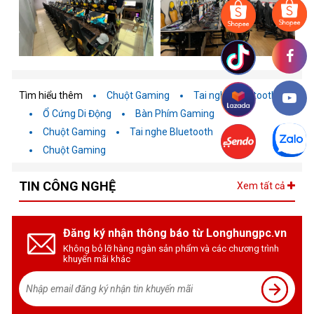
Tìm hiểu thêm
Chuột Gaming
Tai nghe Bluetooth
Ổ Cứng Di Động
Bàn Phím Gaming
Chuột Gaming
Tai nghe Bluetooth
Chuột Gaming
TIN CÔNG NGHỆ
Xem tất cả
Đăng ký nhận thông báo từ Longhungpc.vn
Không bỏ lỡ hàng ngàn sản phẩm và các chương trình
khuyến mãi khác