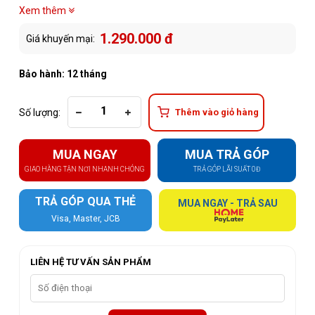
Xem thêm
1.290.000 đ
Giá khuyến mại:
Bảo hành: 12 tháng
Số lượng:
Thêm vào giỏ hàng
MUA NGAY
MUA TRẢ GÓP
GIAO HÀNG TẬN NƠI NHANH CHÓNG
TRẢ GÓP LÃI SUẤT 0Đ
TRẢ GÓP QUA THẺ
MUA NGAY - TRẢ SAU
Visa, Master, JCB
LIÊN HỆ TƯ VẤN SẢN PHẨM