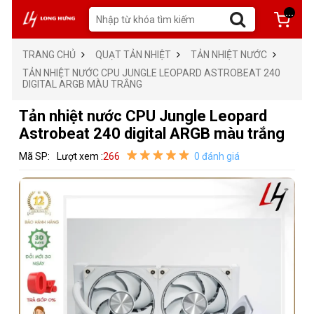
...
TRANG CHỦ
QUẠT TẢN NHIỆT
TẢN NHIỆT NƯỚC
TẢN NHIỆT NƯỚC CPU JUNGLE LEOPARD ASTROBEAT 240
DIGITAL ARGB MÀU TRẮNG
Tản nhiệt nước CPU Jungle Leopard
Astrobeat 240 digital ARGB màu trắng
Mã SP:
Lượt xem :
266
0 đánh giá