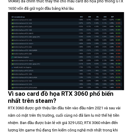
VRAM) đã chính thức thay thế cho mẫu card đồ họa phổ thông GTX
1650 vốn đã giữ ngôi đầu bảng khá lâu.
Vì sao card đồ họa RTX 3060 phổ biến
nhất trên steam?
RTX 3060 được giới thiệu lần đầu tiên vào đầu năm 2021 và sau vài
năm có mặt trên thị trường, cuối cùng nó đã làm lu mờ thế hệ tiền
nhiệm. Ban đầu được bán lẻ với giá 329 USD, RTX 3060 nhắm đến
lượng lớn game thủ đang tìm kiếm công nghệ mới nhất trong khi