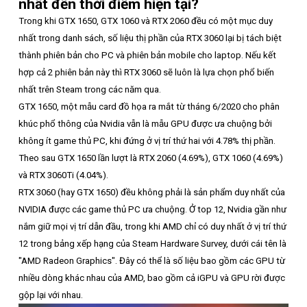
nhất đến thời điểm hiện tại?
Trong khi GTX 1650, GTX 1060 và RTX 2060 đều có một mục duy
nhất trong danh sách, số liệu thị phần của RTX 3060 lại bị tách biệt
thành phiên bản cho PC và phiên bản mobile cho laptop. Nếu kết
hợp cả 2 phiên bản này thì RTX 3060 sẽ luôn là lựa chọn phổ biến
nhất trên Steam trong các năm qua.
GTX 1650, một mẫu card đồ họa ra mắt từ tháng 6/2020 cho phân
khúc phổ thông của Nvidia vẫn là mẫu GPU được ưa chuộng bởi
không ít game thủ PC, khi đứng ở vị trí thứ hai với 4.78% thị phần.
Theo sau GTX 1650 lần lượt là RTX 2060 (4.69%), GTX 1060 (4.69%)
và RTX 3060Ti (4.04%).
RTX 3060 (hay GTX 1650) đều không phải là sản phẩm duy nhất của
NVIDIA được các game thủ PC ưa chuộng. Ở top 12, Nvidia gần như
nắm giữ mọi vị trí dẫn đầu, trong khi AMD chỉ có duy nhất ở vị trí thứ
12 trong bảng xếp hạng của Steam Hardware Survey, dưới cái tên là
"AMD Radeon Graphics". Đây có thể là số liệu bao gồm các GPU từ
nhiều dòng khác nhau của AMD, bao gồm cả iGPU và GPU rời được
gộp lại với nhau.