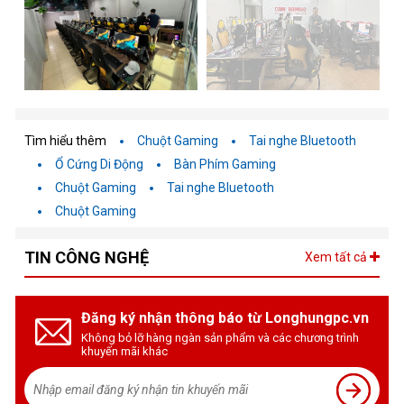
Tìm hiểu thêm
Chuột Gaming
Tai nghe Bluetooth
Ổ Cứng Di Động
Bàn Phím Gaming
Chuột Gaming
Tai nghe Bluetooth
Chuột Gaming
TIN CÔNG NGHỆ
Xem tất cả
Đăng ký nhận thông báo từ Longhungpc.vn
Không bỏ lỡ hàng ngàn sản phẩm và các chương trình
khuyến mãi khác