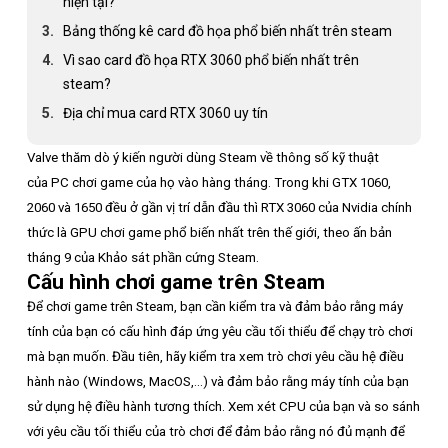
hiện tại?
Bảng thống kê card đồ họa phổ biến nhất trên steam
Vì sao card đồ họa RTX 3060 phổ biến nhất trên
steam?
Địa chỉ mua card RTX 3060 uy tín
Valve thăm dò ý kiến ​​người dùng Steam về thông số kỹ thuật
của PC chơi game của họ vào hàng tháng. Trong khi GTX 1060,
2060 và 1650 đều ở gần vị trí dẫn đầu thì RTX 3060 của Nvidia chính
thức là GPU chơi game phổ biến nhất trên thế giới, theo ấn bản
tháng 9 của Khảo sát phần cứng Steam.
Cấu hình chơi game trên Steam
Để chơi game trên Steam, bạn cần kiểm tra và đảm bảo rằng máy
tính của bạn có cấu hình đáp ứng yêu cầu tối thiểu để chạy trò chơi
mà bạn muốn. Đầu tiên, hãy kiểm tra xem trò chơi yêu cầu hệ điều
hành nào (Windows, MacOS,...) và đảm bảo rằng máy tính của bạn
sử dụng hệ điều hành tương thích. Xem xét CPU của bạn và so sánh
với yêu cầu tối thiểu của trò chơi để đảm bảo rằng nó đủ mạnh để