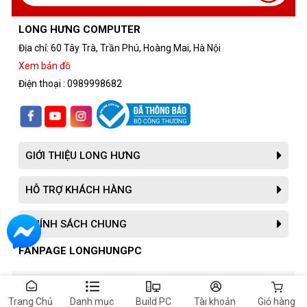
LONG HƯNG COMPUTER
Địa chỉ: 60 Tây Trà, Trần Phú, Hoàng Mai, Hà Nội
Xem bản đồ
Điện thoại : 0989998682
GIỚI THIỆU LONG HƯNG
HỖ TRỢ KHÁCH HÀNG
CHÍNH SÁCH CHUNG
FANPAGE LONGHUNGPC
© 2022 - Bản quyền của Long Hưng computer
Trang Chủ
Danh mục
Build PC
Tài khoản
Giỏ hàng