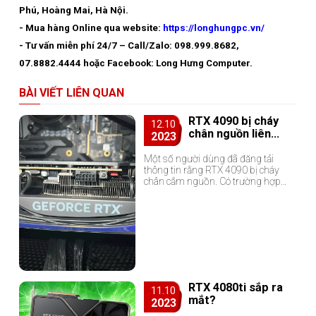
Phú, Hoàng Mai, Hà Nội.
- Mua hàng Online qua website:
https://longhungpc.vn/
- Tư vấn miễn phí 24/7 – Call/Zalo: 098.999.8682,
07.8882.4444 hoặc Facebook: Long Hưng Computer.
BÀI VIẾT LIÊN QUAN
RTX 4090 bị cháy
12.10
chân nguồn liên
2023
tiếp? Nguyên nhân
và cách khắc phục
Một số người dùng đã đăng tải
thông tin rằng RTX 4090 bị cháy
chân cắm nguồn. Có trường hợp
xảy ra ngay trong thời gian đầu, có
trường hợp thì bị cháy s...
RTX 4080ti sắp ra
11.10
mắt?
2023