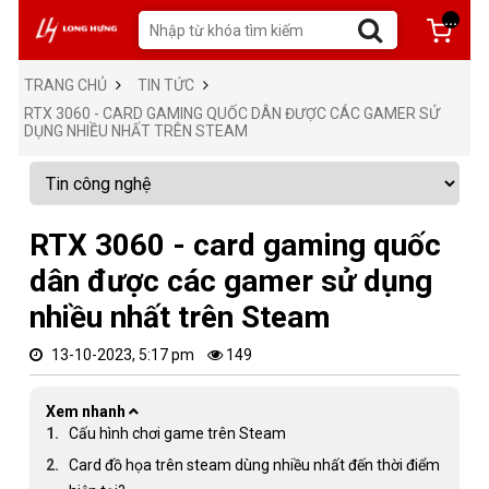
...
TRANG CHỦ
TIN TỨC
RTX 3060 - CARD GAMING QUỐC DÂN ĐƯỢC CÁC GAMER SỬ
DỤNG NHIỀU NHẤT TRÊN STEAM
RTX 3060 - card gaming quốc
dân được các gamer sử dụng
nhiều nhất trên Steam
13-10-2023, 5:17 pm
149
Xem nhanh
Cấu hình chơi game trên Steam
Card đồ họa trên steam dùng nhiều nhất đến thời điểm