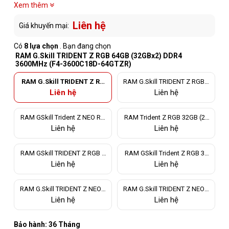
Xem thêm
Liên hệ
Giá khuyến mại:
Có
8 lựa chọn
. Bạn đang chọn
RAM G.Skill TRIDENT Z RGB 64GB (32GBx2) DDR4
3600MHz (F4-3600C18D-64GTZR)
RAM G.Skill TRIDENT Z RG
RAM G.Skill TRIDENT Z RGB 3
B 64GB (32GBx2) DDR4 360
2GB (2x16GB) DDR4 3000MH
Liên hệ
Liên hệ
0MHz (F4-3600C18D-64GT
z (F4-3000C16D-32GTZR)
ZR)
RAM GSkill Trident Z NEO RG
RAM Trident Z RGB 32GB (2x
B 32GB (2x16GB) DDR4 3600
16GB) DDR4 3200MHz (CL16-
Liên hệ
Liên hệ
MHz (F4-3600C18D-32GTZN)
18-18-38) F4-3200C16D-32GT
ZR
RAM GSkill TRIDENT Z RGB 1
RAM GSkill Trident Z RGB 32
6GB (2x8GB) DDR4 3200MHz
GB (2x16GB) DDR4 3600MHz
Liên hệ
Liên hệ
(F4-3200C16D-16GTZR)
(F4-3600C18D-32GTZR)
RAM G.Skill TRIDENT Z NEO 6
RAM G.Skill TRIDENT Z NEO 6
4GB (2x32GB) DDR4 3600MH
4GB (2x32GB) DDR4 3200MH
Liên hệ
Liên hệ
z (F4-3600C18D-64GTZN)
z (F4-3200C16D-64GTZN)
Bảo hành: 36 Tháng