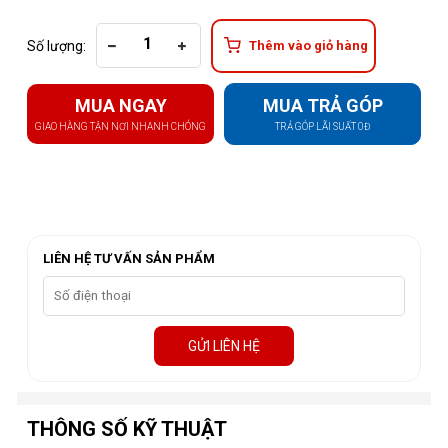
Số lượng:
Thêm vào giỏ hàng
MUA NGAY
MUA TRẢ GÓP
GIAO HÀNG TẬN NƠI NHANH CHÓNG
TRẢ GÓP LÃI SUẤT 0Đ
LIÊN HỆ TƯ VẤN SẢN PHẨM
GỬI LIÊN HỆ
THÔNG SỐ KỸ THUẬT