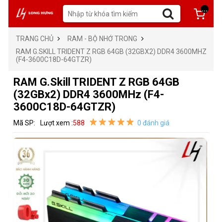
...
TRANG CHỦ
RAM - BỘ NHỚ TRONG
RAM G.SKILL TRIDENT Z RGB 64GB (32GBX2) DDR4 3600MHZ
(F4-3600C18D-64GTZR)
RAM G.Skill TRIDENT Z RGB 64GB
(32GBx2) DDR4 3600MHz (F4-
3600C18D-64GTZR)
Mã SP:
Lượt xem :
588
0 đánh giá