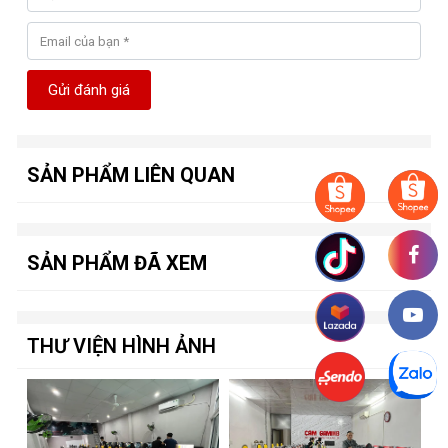
Gửi đánh giá
SẢN PHẨM LIÊN QUAN
SẢN PHẨM ĐÃ XEM
THƯ VIỆN HÌNH ẢNH
Điểm nổi bật của G.Skill Trident Z 64GB
RGB
Dung lượng lớn 64GB
-
: Bộ nhớ bao gồm hai thanh 32GB,
cung cấp tổng dung lượng 64GB, lý tưởng cho đa nhiệm và