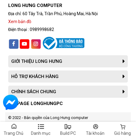
LONG HƯNG COMPUTER
Địa chỉ: 60 Tây Trà, Trần Phú, Hoàng Mai, Hà Nội
Xem bản đồ
Điện thoại : 0989998682
GIỚI THIỆU LONG HƯNG
HỖ TRỢ KHÁCH HÀNG
CHÍNH SÁCH CHUNG
Đánh giá về RAM Trident Z 64GB G.Skill
FANPAGE LONGHUNGPC
Tản nhiệt hiệu quả
-
: Với cấu trúc tản nhiệt tinh xảo, bộ
nhớ giúp duy trì nhiệt độ thấp và hiệu suất ổn định trong suốt
© 2022 - Bản quyền của Long Hưng computer
quá trình hoạt động
Thẩm mỹ cao
-
: Với màu sắc và thiết kế hiện đại, Trident Z
Trang Chủ
Danh mục
Build PC
Tài khoản
Giỏ hàng
RGB không chỉ nâng cao hiệu suất mà còn tạo điểm nhấn