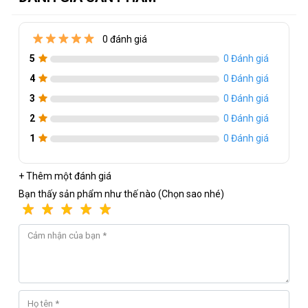
0 đánh giá
Thông số kỹ thuật của 64GB RAM RGB
5
0 Đánh giá
TRIDENT Z
4
0 Đánh giá
Loại bộ nhớ
-
: DDR4
3
0 Đánh giá
Dung lượng
-
: 64GB (32GBx2)
2
0 Đánh giá
Bộ nhớ đa kênh
-
: Dual Channel Kit
1
0 Đánh giá
Tốc độ kiểm tra
-
: 3600 MT/s
Độ trễ
-
: 18-22-22-42
+ Thêm một đánh giá
Bạn thấy sản phẩm như thế nào (Chọn sao nhé)
Điện áp kiểm tra
-
: 1.35V
Tốc độ SPD
-
: 2666 MT/s
Điện áp mặc định
-
: 1.20V
Tính năng tích hợp
-
: Intel XMP 2.0