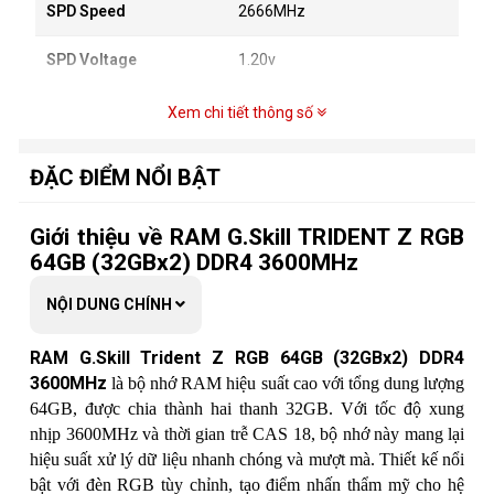
SPD Speed
2666MHz
SPD Voltage
1.20v
Fan lncluded
No
Xem chi tiết thông số
Height
44 mm / 1.73 inch
ĐẶC ĐIỂM NỔI BẬT
Warranty
Limited Lifetime
Giới thiệu về RAM G.Skill TRIDENT Z RGB
Intel XMP 2.0 (Extreme
64GB (32GBx2) DDR4 3600MHz
Features
Memory Profile) Ready
NỘI DUNG CHÍNH
Rated XMP frequency &
Additional Notes
stability depends on MB &
RAM G.Skill Trident Z RGB 64GB (32GBx2) DDR4
CPU capability.
3600MHz
là bộ nhớ RAM hiệu suất cao với tổng dung lượng
64GB, được chia thành hai thanh 32GB. Với tốc độ xung
nhịp 3600MHz và thời gian trễ CAS 18, bộ nhớ này mang lại
hiệu suất xử lý dữ liệu nhanh chóng và mượt mà. Thiết kế nổi
bật với đèn RGB tùy chỉnh, tạo điểm nhấn thẩm mỹ cho hệ