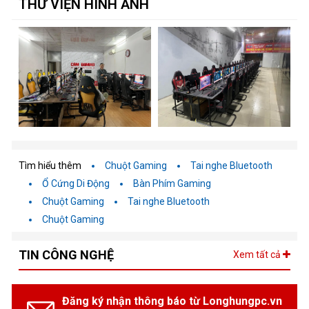
THƯ VIỆN HÌNH ẢNH
Tìm hiểu thêm
Chuột Gaming
Tai nghe Bluetooth
Ổ Cứng Di Động
Bàn Phím Gaming
Chuột Gaming
Tai nghe Bluetooth
Chuột Gaming
TIN CÔNG NGHỆ
Xem tất cả
Đăng ký nhận thông báo từ Longhungpc.vn