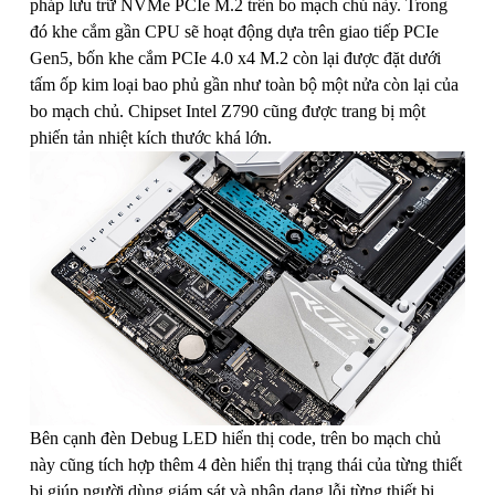
pháp lưu trữ NVMe PCIe M.2 trên bo mạch chủ này. Trong
đó khe cắm gần CPU sẽ hoạt động dựa trên giao tiếp PCIe
Gen5, bốn khe cắm PCIe 4.0 x4 M.2 còn lại được đặt dưới
tấm ốp kim loại bao phủ gần như toàn bộ một nửa còn lại của
bo mạch chủ. Chipset Intel Z790 cũng được trang bị một
phiến tản nhiệt kích thước khá lớn.
Bên cạnh đèn Debug LED hiển thị code, trên bo mạch chủ
này cũng tích hợp thêm 4 đèn hiển thị trạng thái của từng thiết
bị giúp người dùng giám sát và nhận dạng lỗi từng thiết bị