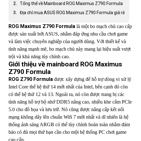
Tổng thể về Mainboard ROG Maximus Z790 Formula
Địa chỉ mua ASUS ROG Maximus Z790 Formula giá rẻ
ROG Maximus Z790 Formula
là một bo mạch chủ cao cấp
được sản xuất bởi ASUS, nhằm đáp ứng nhu cầu chơi game
và làm việc chuyên nghiệp của người dùng. Với thiết kế và
tính năng mạnh mẽ, bo mạch chủ này mang lại hiệu suất vượt
trội và khả năng tùy chỉnh cao.
Giới thiệu về mainboard ROG Maximus
Z790 Formula
ROG Z790 Formula
được xây dựng để hỗ trợ dòng vi xử lý
Intel Core thế hệ thứ 14 mới nhất của Intel, bên cạnh đó còn
có thế hệ thứ 12 và 13. Ngoài ra, nó còn được trang bị các
tính năng hỗ trợ bộ nhớ DDR5 nâng cao, nhiều khe cắm PCIe
5.0 cho đồ họa và lưu trữ. Nó cũng được nâng cấp kết nối
mạng không dây lên chuẩn Wifi 7 mới nhất và dĩ nhiên là hệ
thống ánh sáng ARGB có thể tùy chỉnh hoàn toàn nhằm đảm
bảo có đủ mọi thứ bạn cần cho một hệ thống PC chơi game
cao cấp.