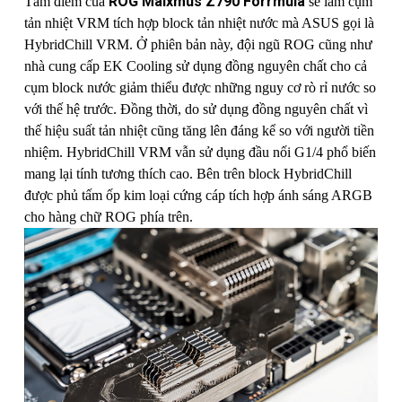
ROG Maixmus Z790 Forrmula
Tâm điểm của
sẽ làm cụm
tản nhiệt VRM tích hợp block tản nhiệt nước mà ASUS gọi là
HybridChill VRM. Ở phiên bản này, đội ngũ ROG cũng như
nhà cung cấp EK Cooling sử dụng đồng nguyên chất cho cả
cụm block nước giảm thiểu được những nguy cơ rò rỉ nước so
với thế hệ trước. Đồng thời, do sử dụng đồng nguyên chất vì
thế hiệu suất tản nhiệt cũng tăng lên đáng kể so với người tiền
nhiệm. HybridChill VRM vẫn sử dụng đầu nối G1/4 phổ biến
mang lại tính tương thích cao. Bên trên block HybridChill
được phủ tấm ốp kim loại cứng cáp tích hợp ánh sáng ARGB
cho hàng chữ ROG phía trên.