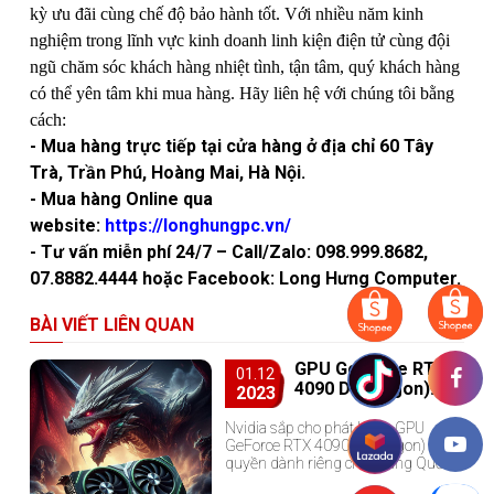
kỳ ưu đãi cùng chế độ bảo hành tốt. Với nhiều năm kinh
nghiệm trong lĩnh vực kinh doanh linh kiện điện tử cùng đội
ngũ chăm sóc khách hàng nhiệt tình, tận tâm, quý khách hàng
có thể yên tâm khi mua hàng. Hãy liên hệ với chúng tôi bằng
cách:
- Mua hàng trực tiếp tại cửa hàng ở địa chỉ 60 Tây
Trà, Trần Phú, Hoàng Mai, Hà Nội.
- Mua hàng Online qua
website:
https://longhungpc.vn/
- Tư vấn miễn phí 24/7 – Call/Zalo: 098.999.8682,
07.8882.4444 hoặc Facebook: Long Hưng Computer.
BÀI VIẾT LIÊN QUAN
GPU GeForce RTX
01.12
4090 D (Dragon)
2023
được NVIDIA thiết
kế độc quyền cho
Nvidia sắp cho phát hành GPU
GeForce RTX 4090 D (Dragon) độc
Trung Quốc
quyền dành riêng cho Trung Quốc
phù hợp và tuân thủ đầy đủ các