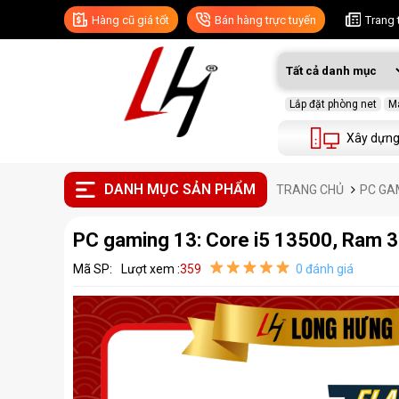
Hàng cũ giá tốt
Bán hàng trực tuyến
Trang 
Lắp đặt phòng net
Má
Xây dựng
DANH MỤC SẢN PHẨM
TRANG CHỦ
PC GA
PC gaming 13: Core i5 13500, Ram 
Mã SP:
Lượt xem :
359
0 đánh giá