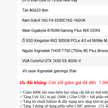
CPU intel core i5 13500 new tray
Tản AG620 đen
Ram Gskill 16G F4-3200C16S-16GVK
Main Gigabyte B760M Gaming Plus Wifi DDR4
Ổ SSD Kingston NV2 500GB PCLe 4.0 x4 NVMe M.
Nguồn Xigmatek THOR T750 (750w, 80 Plus Bronz
VGA Colorful GTX 1650 EX 4GD6-V
Vỏ case Xigmatek gamingx 3fan
Ưu đãi khủng:
Cơn sốt giảm giá đã đến 1.00
✅
Giảm 400K khi mua thêm hay nâng cấp bất kỳ linh kiệ
✅
Tặng Usb 32G trị giá :200K ( Gồm USB + full phần 
✅
Tặng lót chuột fullsize & dây mạng new tặng kèm trị g
✅
Tặng 3 tháng sử dụng phần mềm CMC antivius :151 