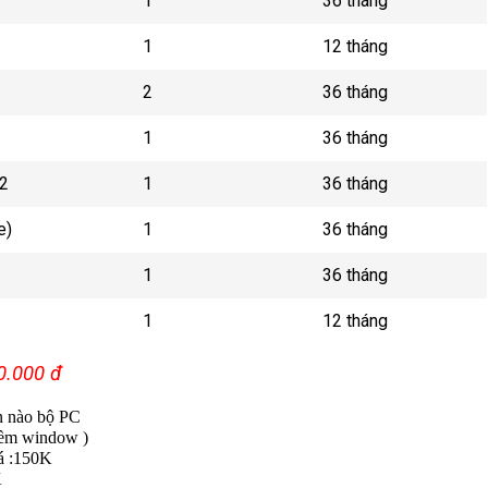
1
36 tháng
1
12 tháng
2
36 tháng
1
36 tháng
2
1
36 tháng
e)
1
36 tháng
1
36 tháng
1
12 tháng
0.000 đ
n nào bộ PC
mềm window )
iá :150K
K