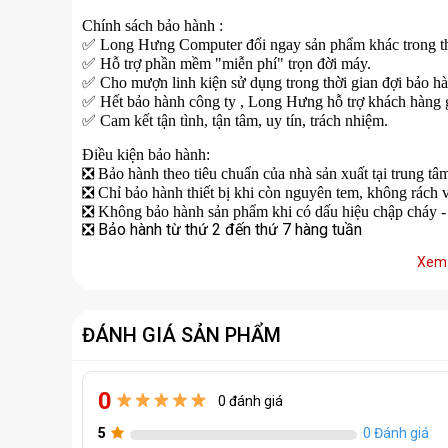
Chính sách bảo hành :
✅
Long Hưng Computer đổi ngay sản phẩm khác trong th
✅
Hỗ trợ phần mềm "miễn phí" trọn đời máy.
✅
Cho mượn linh kiện sử dụng trong thời gian đợi bảo h
✅
Hết bảo hành công ty , Long Hưng hỗ trợ khách hàng gử
✅
Cam kết tận tình, tận tâm, uy tín, trách nhiệm.
Điều kiện bảo hành:
❎
Bảo hành theo tiêu chuẩn của nhà sản xuất tại trung tâm
❎
Chỉ bảo hành thiết bị khi còn nguyên tem, không rách v
❎
Không bảo hành sản phẩm khi có dấu hiệu chập cháy -
Bảo hành từ thứ 2 đến thứ 7 hàng tuần
❎
Xem 
ĐÁNH GIÁ SẢN PHẨM
0
0 đánh giá
5
0 Đánh giá