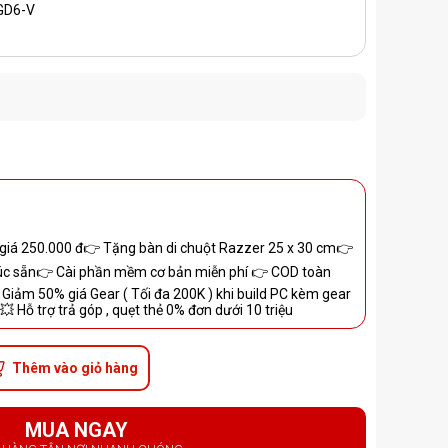
GD6-V
giá 250.000 đ👉 Tặng bàn di chuột Razzer 25 x 30 cm👉
c sẵn👉 Cài phần mềm cơ bản miễn phí 👉 COD toàn
: Giảm 50% giá Gear ( Tối đa 200K ) khi build PC kèm gear
💥 Hỗ trợ trả góp , quẹt thẻ 0% đơn dưới 10 triệu
Thêm vào giỏ hàng
MUA NGAY