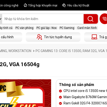
tin công nghệ
Tổng hợp khuyến mại
Yêu cầu kỹ thuật
y tính cũ
PC văn phòng
PC giả lập - Nox
PC Gaming
Card màn hình
 cấu hình
Tin tức tuyển dụng
Trả g
MING, WORKSTATION
PC GAMING 13: CORE I5 13500, RAM 32G, VGA
32G, VGA 16504g
Thông số sản phẩm
CPU intel core i5 13500 new 
Main Gigabyte B760M Gaming
Ram Gskill 32G F4-3200C16S