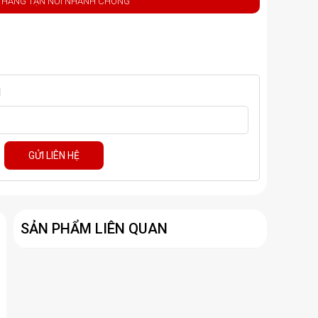
 HÀNG TẬN NƠI NHANH CHÓNG
M
GỬI LIÊN HỆ
SẢN PHẨM LIÊN QUAN