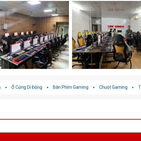
h
Ổ Cứng Di Động
Bàn Phím Gaming
Chuột Gaming
T