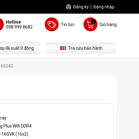
Đăng ký
Đăng nhập
...
Hotline
Tin tức
Giỏ hàng
098.999.8682
óp lãi suất 0 đồng
Tra cứu bảo hành
 16504G
tray
 Plus Wifi DDR4
-16GVK (16x2)