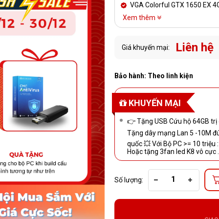
VGA Colorful GTX 1650 EX 4
Xem thêm
Liên hệ
Giá khuyến mại:
Bảo hành: Theo linh kiện
KHUYẾN MẠI
👉 Tặng USB Cứu hộ 64GB trị 
Tặng dây mạng Lan 5 -10M đú
quốc 💥 Với Bộ PC >= 10 triệu 
Hoặc tặng 3fan led K8 vô cực .
Số lượng: