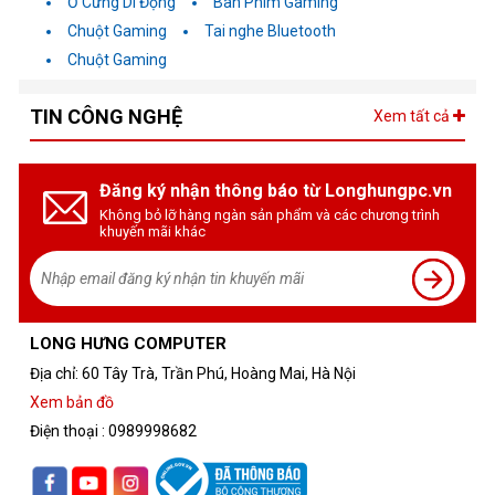
Ổ Cứng Di Động
Bàn Phím Gaming
Chuột Gaming
Tai nghe Bluetooth
Chuột Gaming
TIN CÔNG NGHỆ
Xem tất cả
Đăng ký nhận thông báo từ Longhungpc.vn
Không bỏ lỡ hàng ngàn sản phẩm và các chương trình
khuyến mãi khác
LONG HƯNG COMPUTER
Địa chỉ: 60 Tây Trà, Trần Phú, Hoàng Mai, Hà Nội
Xem bản đồ
Điện thoại : 0989998682