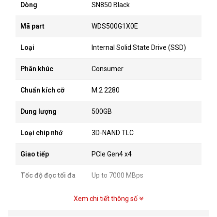
Dòng
SN850 Black
Mã part
WDS500G1X0E
Loại
Internal Solid State Drive (SSD)
Phân khúc
Consumer
Chuẩn kích cỡ
M.2 2280
Dung lượng
500GB
Loại chip nhớ
3D-NAND TLC
Giao tiếp
PCIe Gen4 x4
Tốc độ đọc tối đa
Up to 7000 MBps
Tốc độ ghi tối đa
Up to 4100 MBps
Xem chi tiết thông số