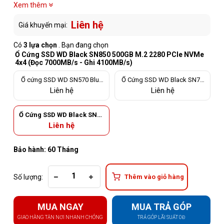
Xem thêm
Liên hệ
Giá khuyến mại:
Có
3 lựa chọn
. Bạn đang chọn
Ổ Cứng SSD WD Black SN850 500GB M.2 2280 PCIe NVMe
4x4 (Đọc 7000MB/s - Ghi 4100MB/s)
Ổ cứng SSD WD SN570 Blue
Ổ Cứng SSD WD Black SN75
500GB M.2 2280 PCIe NVMe 3
0 500GB M.2 2280 PCIe NVMe
Liên hệ
Liên hệ
x4 (Đọc 3500MB/s - Ghi 2300
3x4 (Đọc 3430MB/s - Ghi 260
MB/s) - (WDS500G3B0C)
0MB/s)
Ổ Cứng SSD WD Black SN85
0 500GB M.2 2280 PCIe NV
Liên hệ
Me 4x4 (Đọc 7000MB/s - Gh
i 4100MB/s)
Bảo hành: 60 Tháng
Số lượng:
Thêm vào giỏ hàng
MUA NGAY
MUA TRẢ GÓP
GIAO HÀNG TẬN NƠI NHANH CHÓNG
TRẢ GÓP LÃI SUẤT 0Đ