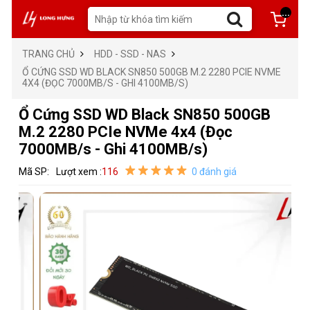
...
TRANG CHỦ
HDD - SSD - NAS
Ổ CỨNG SSD WD BLACK SN850 500GB M.2 2280 PCIE NVME
4X4 (ĐỌC 7000MB/S - GHI 4100MB/S)
Ổ Cứng SSD WD Black SN850 500GB
M.2 2280 PCIe NVMe 4x4 (Đọc
7000MB/s - Ghi 4100MB/s)
Mã SP:
Lượt xem :
116
0 đánh giá