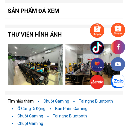
SẢN PHẨM ĐÃ XEM
THƯ VIỆN HÌNH ẢNH
Tìm hiểu thêm
Chuột Gaming
Tai nghe Bluetooth
Ổ Cứng Di Động
Bàn Phím Gaming
Chuột Gaming
Tai nghe Bluetooth
Chuột Gaming