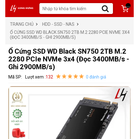
...
TRANG CHỦ
HDD - SSD - NAS
Ổ CỨNG SSD WD BLACK SN750 2TB M.2 2280 PCIE NVME 3X4
(ĐỌC 3400MB/S - GHI 2900MB/S)
Ổ Cứng SSD WD Black SN750 2TB M.2
2280 PCIe NVMe 3x4 (Đọc 3400MB/s -
Ghi 2900MB/s)
Mã SP:
Lượt xem :
132
0 đánh giá