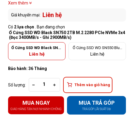
Xem thêm
Liên hệ
Giá khuyến mại:
Có
2 lựa chọn
. Bạn đang chọn
Ổ Cứng SSD WD Black SN750 2TB M.2 2280 PCIe NVMe 3x4
(Đọc 3400MB/s - Ghi 2900MB/s)
Ổ Cứng SSD WD Black SN75
Ổ Cứng SSD WD SN550 Blue
0 2TB M.2 2280 PCIe NVMe
2TB M.2 2280 PCIe NVMe 3x4
Liên hệ
Liên hệ
3x4 (Đọc 3400MB/s - Ghi 29
(Đọc 2600MB/s - Ghi 1800M
00MB/s)
B/s)
Bảo hành: 36 Tháng
Số lượng:
Thêm vào giỏ hàng
MUA NGAY
MUA TRẢ GÓP
GIAO HÀNG TẬN NƠI NHANH CHÓNG
TRẢ GÓP LÃI SUẤT 0Đ