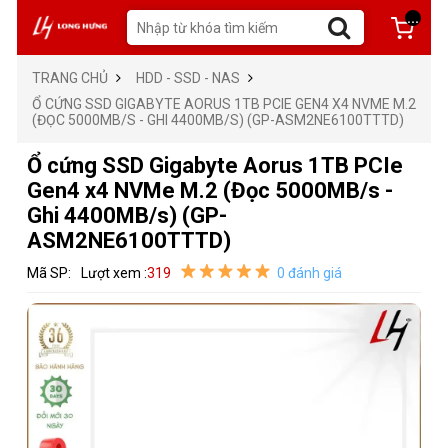
...
TRANG CHỦ
HDD - SSD - NAS
Ổ CỨNG SSD GIGABYTE AORUS 1TB PCIE GEN4 X4 NVME M.2
(ĐỌC 5000MB/S - GHI 4400MB/S) (GP-ASM2NE6100TTTD)
Ổ cứng SSD Gigabyte Aorus 1TB PCIe
Gen4 x4 NVMe M.2 (Đọc 5000MB/s -
Ghi 4400MB/s) (GP-
ASM2NE6100TTTD)
Mã SP:
Lượt xem :
319
0 đánh giá