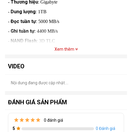
Thương hiệu
-
: Gigabyte
Dung lượng
-
: 1TB
Đọc tuần tự
-
: 5000 MB/s
Ghi tuần tự
-
: 4400 MB/s
NAND Flash
-
: 3D TLC
Xem thêm
Random 4K
-
: 750.000 IOPS
Độ bền
-
: 1800 TBW
VIDEO
Chuẩn giao tiếp
-
: M.2 PCIe 4.0 x 4
Kích thước
-
: 2280 (22x80mm)
Nội dung đang được cập nhật....
Giao tiếp
-
: NVMe
Điểm nổi bật của Ổ 1TB Giga Aorus
ĐÁNH GIÁ SẢN PHẨM
Tốc độ cao
-
: Tốc độ đọc lên đến 5000MB/s và tốc độ ghi
4400MB/s, cung cấp hiệu suất vượt trội cho các tác vụ nặng
0 đánh giá
và ứng dụng yêu cầu cao
5
0 Đánh giá