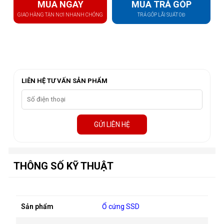
MUA NGAY
MUA TRẢ GÓP
GIAO HÀNG TẬN NƠI NHANH CHÓNG
TRẢ GÓP LÃI SUẤT 0Đ
LIÊN HỆ TƯ VẤN SẢN PHẨM
GỬI LIÊN HỆ
THÔNG SỐ KỸ THUẬT
Sản phẩm
Ổ cứng SSD