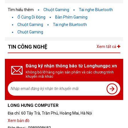
Tìm hiểu thêm
Chuột Gaming
Tai nghe Bluetooth
Ổ Cứng Di Động
Bàn Phím Gaming
Chuột Gaming
Tai nghe Bluetooth
Chuột Gaming
TIN CÔNG NGHỆ
Xem tất cả
Đăng ký nhận thông báo từ Longhungpc.vn
Không bỏ lỡ hàng ngàn sản phẩm và các chương trình
khuyến mãi khác
LONG HƯNG COMPUTER
Địa chỉ: 60 Tây Trà, Trần Phú, Hoàng Mai, Hà Nội
Xem bản đồ
Điện thoại : 0989998682