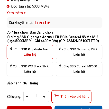
Đọc tuần tự: 5000 MB/s
Xem thêm
Liên hệ
Giá khuyến mại:
Có
4 lựa chọn
. Bạn đang chọn
Ổ cứng SSD Gigabyte Aorus 1TB PCIe Gen4 x4 NVMe M.2
(Đọc 5000MB/s - Ghi 4400MB/s) (GP-ASM2NE6100TTTD)
Ổ cứng SSD Gigabyte Aoru
Ổ cứng SSD Samsung PM9A
s 1TB PCIe Gen4 x4 NVMe
1 1TB M.2 NVMe PCIe Gen 4 x
Liên hệ
Liên hệ
M.2 (Đọc 5000MB/s - Ghi 44
4 (Đọc 6500MB/s - Ghi 4700M
00MB/s) (GP-ASM2NE6100
B/s)
TTTD)
Ổ Cứng SSD WD Black SN75
Ổ cứng SSD Corsair MP600 C
0 1TB M.2 2280 PCIe NVMe 3x
ORE 1TB M.2 NVMe Gen 4x4
Liên hệ
Liên hệ
4 (Đọc 3470MB/s - Ghi 3000M
(Đoc 4700MB/s, Ghi 1950MB/
B/s)
s) - (CSSD-F1000GBMP600C
OR)
Bảo hành: 36 Tháng
Số lượng:
Thêm vào giỏ hàng