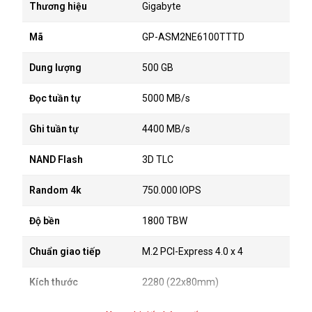
Thương hiệu
Gigabyte
Mã
GP-ASM2NE6100TTTD
Dung lượng
500 GB
Đọc tuần tự
5000 MB/s
Ghi tuần tự
4400 MB/s
NAND Flash
3D TLC
Random 4k
750.000 IOPS
Độ bền
1800 TBW
Chuẩn giao tiếp
M.2 PCI-Express 4.0 x 4
Kích thước
2280 (22x80mm)