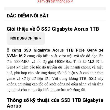
Giao thức
NVMe
Xem chi tiết thông số
ĐẶC ĐIỂM NỔI BẬT
Giới thiệu về Ổ SSD Gigabyte Aorus 1TB
NỘI DUNG CHÍNH
Ổ cứng SSD Gigabyte Aorus 1TB PCIe Gen4 x4
NVMe M.2
cung cấp hiệu suất vượt trội với tốc độ đọc lên
đến 5000MB/s và tốc độ ghi 4400MB/s. Thiết kế M.2 PCIe
Gen4 x4 đảm bảo tốc độ truyền dữ liệu nhanh chóng và hiệu
quả, phù hợp cho các ứng dụng đòi hỏi hiệu suất cao như chơi
game và xử lý dữ liệu lớn. Với dung lượng 1TB, SSD này
không chỉ nâng cao tốc độ khởi động hệ điều hành và tải ứng
dụng mà còn cung cấp không gian lưu trữ rộng rãi.
Thông số kỹ thuật của SSD 1TB Gigabyte
Aorus