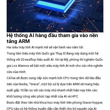
Hệ thống AI hàng đầu tham gia vào nền
tảng ARM
Hai siêu máy tính AI mạnh mẽ sẽ vận hành vào năm tới.
Trung tâm Siêu máy tính Quốc gia Thụy Sĩ đang xây dựng một hệ
thống với 20 exaflop hiệu suất AI. Và tại Mỹ, phòng thí nghiệm Quốc
gia Los Alamos sẽ bật một siêu máy tính AI mới cho các nhà nghiên
cứu của mình.
Cả hai sẽ được cung cấp sức mạnh bởi CPU trung tâm dữ liệu đầu
tiên của Nvidia, "Grace", một bộ xử lý dựa trên ARM sẽ mang hiệu
suất gấp 10 lần so với các máy chủ nhanh nhất hiện nay trên các
khối lượng công việc phức tạp nhất của AI và HPC.
Được đặt theo tên nhà khoa học máy tính tiên phong Grace Hopper,
CPU này có hệ thống truyền dẫn cần thiết cho kỷ nguyên của AI