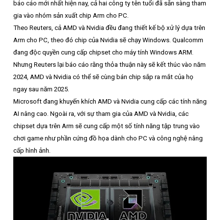
báo cáo mới nhất hiện nay, cả hai công ty tên tuổi đã sẵn sàng tham
gia vào nhóm sản xuất chip Arm cho PC.
Theo Reuters, cả AMD và Nvidia đều đang thiết kế bộ xử lý dựa trên
Arm cho PC, theo đó chip của Nvidia sẽ chạy Windows. Qualcomm
đang độc quyền cung cấp chipset cho máy tính Windows ARM.
Nhưng Reuters lại báo cáo rằng thỏa thuận này sẽ kết thúc vào năm
2024, AMD và Nvidia có thể sẽ cùng bán chip sắp ra mắt của họ
ngay sau năm 2025.
Microsoft đang khuyến khích AMD và Nvidia cung cấp các tính năng
AI nâng cao. Ngoài ra, với sự tham gia của AMD và Nvidia, các
chipset dựa trên Arm sẽ cung cấp một số tính năng tập trung vào
chơi game như phần cứng đồ họa dành cho PC và công nghệ nâng
cấp hình ảnh.