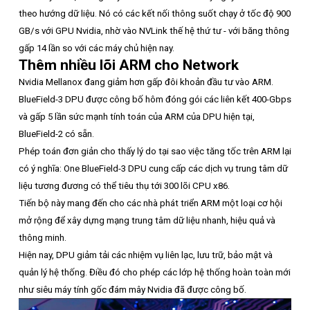
theo hướng dữ liệu. Nó có các kết nối thông suốt chạy ở tốc độ 900
GB/s với GPU Nvidia, nhờ vào NVLink thế hệ thứ tư - với băng thông
gấp 14 lần so với các máy chủ hiện nay.
Thêm nhiều lõi ARM cho Network
Nvidia Mellanox đang giảm hơn gấp đôi khoản đầu tư vào ARM.
BlueField-3 DPU được công bố hôm đóng gói các liên kết 400-Gbps
và gấp 5 lần sức mạnh tính toán của ARM của DPU hiện tại,
BlueField-2 có sẵn.
Phép toán đơn giản cho thấy lý do tại sao việc tăng tốc trên ARM lại
có ý nghĩa: One BlueField-3 DPU cung cấp các dịch vụ trung tâm dữ
liệu tương đương có thể tiêu thụ tới 300 lõi CPU x86.
Tiến bộ này mang đến cho các nhà phát triển ARM một loại cơ hội
mở rộng để xây dựng mạng trung tâm dữ liệu nhanh, hiệu quả và
thông minh.
Hiện nay, DPU giảm tải các nhiệm vụ liên lạc, lưu trữ, bảo mật và
quản lý hệ thống. Điều đó cho phép các lớp hệ thống hoàn toàn mới
như siêu máy tính gốc đám mây Nvidia đã được công bố.