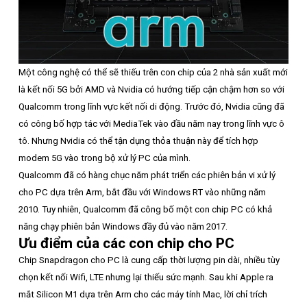
Một công nghệ có thể sẽ thiếu trên con chip của 2 nhà sản xuất mới
là kết nối 5G bởi AMD và Nvidia có hướng tiếp cận chậm hơn so với
Qualcomm trong lĩnh vực kết nối di động. Trước đó, Nvidia cũng đã
có công bố hợp tác với MediaTek vào đầu năm nay trong lĩnh vực ô
tô. Nhưng Nvidia có thể tận dụng thỏa thuận này để tích hợp
modem 5G vào trong bộ xử lý PC của mình.
Qualcomm đã có hàng chục năm phát triển các phiên bản vi xử lý
cho PC dựa trên Arm, bắt đầu với Windows RT vào những năm
2010. Tuy nhiên, Qualcomm đã công bố một con chip PC có khả
năng chạy phiên bản Windows đầy đủ vào năm 2017.
Ưu điểm của các con chip cho PC
Chip Snapdragon cho PC là cung cấp thời lượng pin dài, nhiều tùy
chọn kết nối Wifi, LTE nhưng lại thiếu sức mạnh. Sau khi Apple ra
mắt Silicon M1 dựa trên Arm cho các máy tính Mac, lời chỉ trích