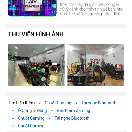
của Intel
Intel mới đây đã giới thiệu dòng vi
xử lý dành cho máy tính để bàn Intel
Core thế hệ 14, với sản phẩm đỉnh
cao là Intel Core i9-14900K. Sản
phẩm này đem đến...
THƯ VIỆN HÌNH ẢNH
Tìm hiểu thêm
Chuột Gaming
Tai nghe Bluetooth
Ổ Cứng Di Động
Bàn Phím Gaming
Chuột Gaming
Tai nghe Bluetooth
Chuột Gaming