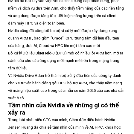
Nvidia đã bắt tay vào việc với các nhà cung cấp phần cứng, phần
mềm và dịch vụ dựa trên Arm, cho thấy tiềm năng của các nền tảng
và ứng dụng được tăng tốc, tiết kiệm năng lượng trên cả client,
đám mây, HPC và điện toán biên.
Nvidia cũng đã công bố ba bộ vi xử lý mới được xây dựng xung
quanh ARM IP, bao gồm "Grace", CPU trung tâm dữ liệu đầu tiên
của hãng, đưa AI, Cloud và HPC lên một tầm cao mới.
Bộ xử lý Dữ liệu BlueField-3 (DPU) mới có nhiều lõi ARM hơn, mở ra
cánh cửa cho các ứng dụng mới mạnh mẽ hơn trong mạng trung
tâm dữ liệu.
Và Nvidia Drive Atlan trở thành bộ xử lý đầu tiên của công ty dành
cho xe tự vận hành đóng gói DPU hỗ trợ ARM, cho thấy tiềm năng
về mạng hiệu suất cao trong các mẫu xe năm 2025 của các nhà sản
xuất ô tô.
Tầm nhìn của Nvidia về những gì có thể
xảy ra
Trong bài phát biểu GTC của mình, Giám đốc điều hành Nvidia
Jensen Huang đã chia sẻ tầm nhìn của mình về AI, HPC, khoa học