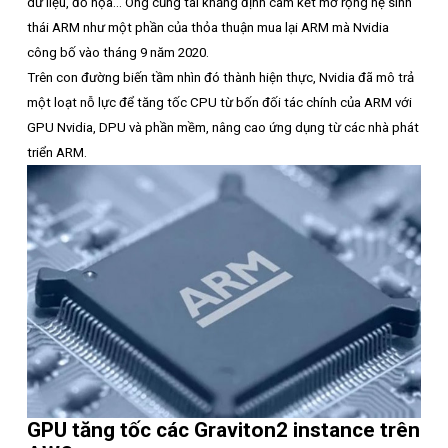
dữ liệu, đồ họa... Ông cũng tái khẳng định cam kết mở rộng hệ sinh
thái ARM như một phần của thỏa thuận mua lại ARM mà Nvidia
công bố vào tháng 9 năm 2020.
Trên con đường biến tầm nhìn đó thành hiện thực, Nvidia đã mô trả
một loạt nỗ lực để tăng tốc CPU từ bốn đối tác chính của ARM với
GPU Nvidia, DPU và phần mềm, nâng cao ứng dụng từ các nhà phát
triển ARM.
GPU tăng tốc các Graviton2 instance trên