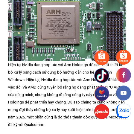
Hiện tại Nvidia đang hợp tác với Arm Holdings để sản xuất thiết kế
bộ xử lý bằng cách sử dụng bộ hướng dẫn cho hệ điều hành
Windows. Hiện tại, Nvidia đang hợp tác với Arm Holdings để làm
việc đó. Và AMD cũng tuyên bố rằng họ đang phát triển CPU ARM
của riêng mình, nhưng không rõ rằng công ty này có hợp tác với Arm
Holdings để phát triển hay không. Dù sao chúng ta cũng không nên
mong đợi thấy những bộ xử lý này xuất hiện trên thị trường trước
năm 2025, một phần cũng là do thỏa thuận độc quyền mà Microsoft
đã ký với Qualcomm.