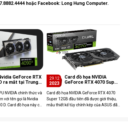
, 07.8882.4444 hoặc Facebook: Long Hưng Computer.
vidia GeForce RTX
Card đồ họa NVIDIA
29.12
D ra mắt tại Trung
GeForce RTX 4070 Super
2023
12GB đã sẵn sàng để ra
mắt
PU NVIDIA chính thức và
Card đồ họa NVIDIA GeForce RTX 4070
n với tên gọi là Nvidia
Super 12GB đầu tiên đã được giới thiệu,
 D. Card đồ họa này có
mẫu thiết kế tùy chỉnh kép của ASUS đã
 với RTX 4090 nhưng
xuất hiện trong những hình ảnh rò rỉ
m�...