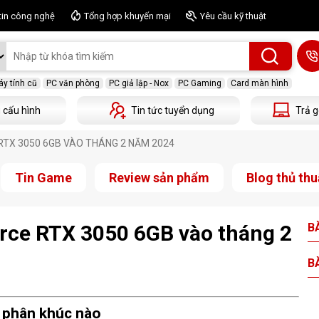
tin công nghệ
Tổng hợp khuyến mại
Yêu cầu kỹ thuật
y tính cũ
PC văn phòng
PC giả lập - Nox
PC Gaming
Card màn hình
 cấu hình
Tin tức tuyển dụng
Trả g
 RTX 3050 6GB VÀO THÁNG 2 NĂM 2024
Tin Game
Review sản phẩm
Blog thủ thu
orce RTX 3050 6GB vào tháng 2
BÀ
BÀ
 phân khúc nào