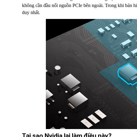
không cần đầu nối nguồn PCIe bên ngoài. Trong khi bản h
duy nhất.
Tại sao Nvidia lại làm điều này?