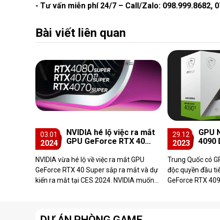
- Tư vấn miễn phí 24/7 – Call/Zalo: 098.999.8682
Bài viết liên quan
NVIDIA hé lộ việc ra mắt
GPU N
03.01
29.12
GPU GeForce RTX 40
4090 
2024
2023
Super tại CES 2024
Quốc
NVIDIA vừa hé lộ về việc ra mắt GPU
Trung Quốc có G
GeForce RTX 40 Super sắp ra mắt và dự
độc quyền đầu tiê
kiến ra mắt tại CES 2024. NVIDIA muốn
GeForce RTX 4090
bạn sẵn sàng cho một CES "SUPER" và
hiệu năng giống
giới thiệu GPU...
thông s�...
DỰ ÁN PHÒNG GAME