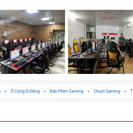
h
Ổ Cứng Di Động
Bàn Phím Gaming
Chuột Gaming
T