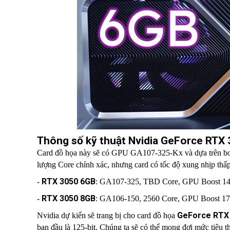
Thông số kỹ thuật Nvidia GeForce RTX
Card đồ họa này sẽ có GPU GA107-325-Kx và dựa trên b
lượng Core chính xác, nhưng card có tốc độ xung nhịp th
RTX 3050 6GB
-
: GA107-325, TBD Core, GPU Boost 1
RTX 3050 8GB
-
: GA106-150, 2560 Core, GPU Boost 
GeForce RTX
Nvidia dự kiến sẽ trang bị cho card đồ họa
ban đầu là 125-bit. Chúng ta sẽ có thể mong đợi mức tiêu 