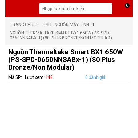
0
TRANG CHỦ
PSU - NGUỒN MÁY TÍNH
NGUỒN THERMALTAKE SMART BX1 650W (PS-SPD-
0650NNSABX-1) (80 PLUS BRONZE/NON MODULAR)
Nguồn Thermaltake Smart BX1 650W
(PS-SPD-0650NNSABx-1) (80 Plus
Bronze/Non Modular)
Mã SP:
Lượt xem :
148
0 đánh giá