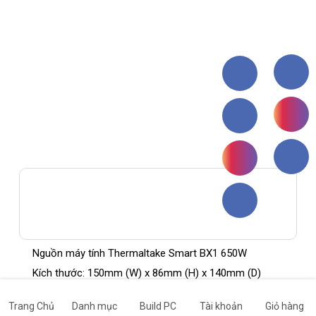
Nguồn máy tính Thermaltake Smart BX1 650W
Kích thước: 150mm (W) x 86mm (H) x 140mm (D)
Chuẩn 80Plus Bronze , tiết kiệm điện năng.
Trang Chủ
Danh mục
Build PC
Tài khoản
Giỏ hàng
MTBF: 100,000 hrs