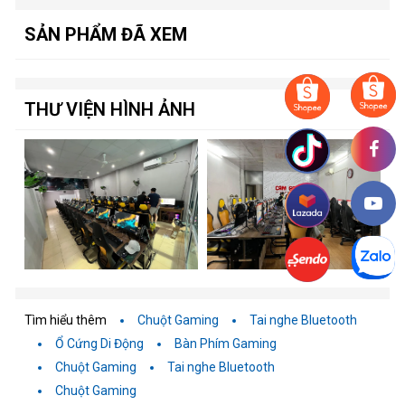
SẢN PHẨM ĐÃ XEM
THƯ VIỆN HÌNH ẢNH
Tìm hiểu thêm
Chuột Gaming
Tai nghe Bluetooth
Ổ Cứng Di Động
Bàn Phím Gaming
Chuột Gaming
Tai nghe Bluetooth
Chuột Gaming