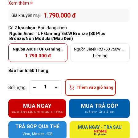
Xem thêm
1.790.000 đ
Giá khuyến mại:
Có
2 lựa chọn
. Bạn đang chọn
Nguồn Asus TUF Gaming 750W Bronze (80 Plus
Bronze/Non Modular/Màu Đen)
Nguồn Asus TUF Gaming 7
Nguồn Jetek RM750 750W V3
50W Bronze (80 Plus Bronz
(80 Plus Gold/Non Modular)
1.790.000 đ
Liên hệ
e/Non Modular/Màu Đen)
Bảo hành: 60 Tháng
Số lượng:
Thêm vào giỏ hàng
MUA NGAY
MUA TRẢ GÓP
GIAO HÀNG TẬN NƠI NHANH CHÓNG
TRẢ GÓP LÃI SUẤT 0Đ
TRẢ GÓP QUA THẺ
MUA NGAY - TRẢ SAU
Visa, Master, JCB