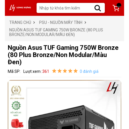
...
TRANG CHỦ
PSU - NGUỒN MÁY TÍNH
NGUỒN ASUS TUF GAMING 750W BRONZE (80 PLUS
BRONZE/NON MODULAR/MÀU ĐEN)
Nguồn Asus TUF Gaming 750W Bronze
(80 Plus Bronze/Non Modular/Màu
Đen)
Mã SP:
Lượt xem :
361
0 đánh giá