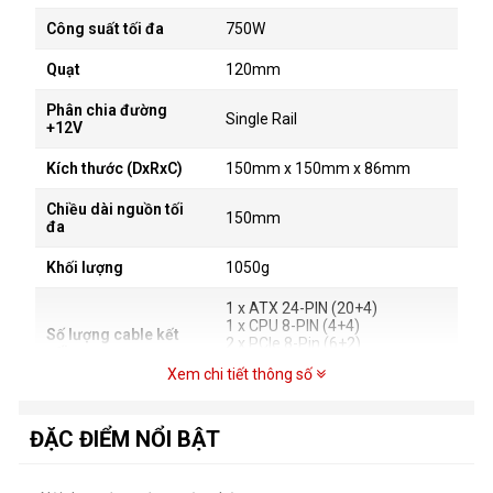
Công suất tối đa
750W
Quạt
120mm
Phân chia đường
Single Rail
+12V
Kích thước (DxRxC)
150mm x 150mm x 86mm
Chiều dài nguồn tối
150mm
đa
Khối lượng
1050g
1 x ATX 24-PIN (20+4)
1 x CPU 8-PIN (4+4)
Số lượng cable kết
2 x PCIe 8-Pin (6+2)
nối
5 x SATA (3 SATA)
Xem chi tiết thông số
4 x PERIPHERAL (4-PIN)
Loại dây cắm
Dây liền
ĐẶC ĐIỂM NỔI BẬT