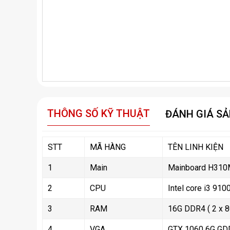
THÔNG SỐ KỸ THUẬT
ĐÁNH GIÁ S
STT
MÃ HÀNG
TÊN LINH KIỆN
1
Main
Mainboard H310
2
CPU
Intel core i3 910
3
RAM
16G DDR4 ( 2 x 8
4
VGA
GTX 1060 6G GD