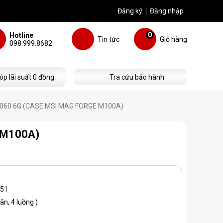
Đăng ký
Đăng nhập
0
Hotline
Tin tức
Giỏ hàng
098.999.8682
óp lãi suất 0 đồng
Tra cứu bảo hành
 1060 6G (CASE MSI MAG FORGE M100A)
e M100A)
151
ân, 4 luồng )