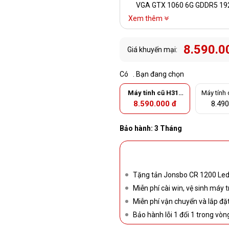
VGA GTX 1060 6G GDDR5 192
Xem thêm
8.590.0
Giá khuyến mại:
Có
. Bạn đang chọn
Máy tính cũ H310
Máy tính
M, i3 9100F, Ram 1
i3 9100F
8.590.000 đ
8.490
6G, VGA GTX 1060
VGA GTX
6G (case MSI MA
G Forge M100A)
Bảo hành: 3 Tháng
KHUYẾN MẠI
Tặng tản Jonsbo CR 1200 Le
Miễn phí cài win, vệ sinh máy t
Miễn phí vận chuyển và lắp đ
Bảo hành lỗi 1 đổi 1 trong vòn