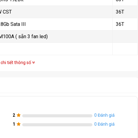
W CST
36T
8Gb Sata III
36T
100A ( sẵn 3 fan led)
chi tiết thông số
2
0 Đánh giá
1
0 Đánh giá