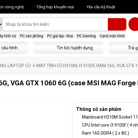
tin công nghệ
Tổng hợp khuyến mại
Yêu cầu kỹ thuật
y tính cũ
PC văn phòng
PC giả lập - Nox
PC Gaming
Card màn hình
 cấu hình
Tin tức tuyển dụng
Trả g
ÍNH, LAPTOP CŨ
MÁY TÍNH CŨ H310M, I3 9100F, RAM 16G, VGA GTX
 16G, VGA GTX 1060 6G (case MSI MAG Forg
Thông số sản phẩm
Mainboard H310M Socket 1
CPU Intel core i3 9100F ( 4 nh
Ram 16G DDR4 ( 2 x 8G )