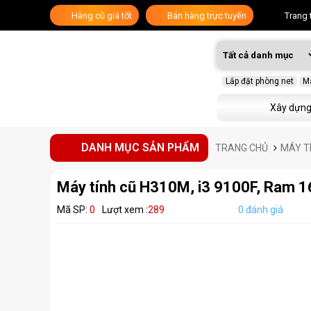
Hàng cũ giá tốt
Bán hàng trực tuyến
Trang 
Lắp đặt phòng net
Má
Xây dựng
DANH MỤC SẢN PHẨM
TRANG CHỦ
MÁY T
Máy tính cũ H310M, i3 9100F, Ram
Mã SP:
0
Lượt xem :
289
0 đánh giá