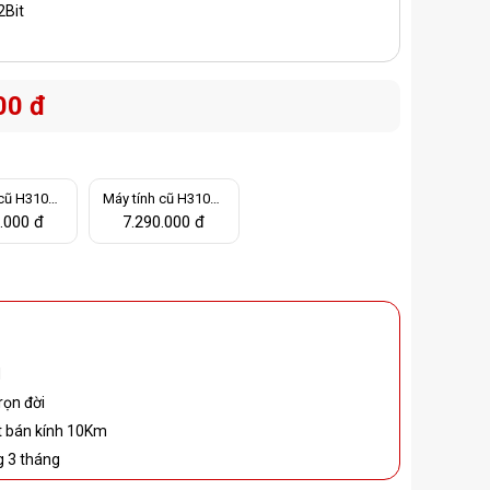
Bit
00 đ
 cũ H310M,
Máy tính cũ H310M,
, Ram 16G,
i3 9100F, Ram 8G D
.000 đ
7.290.000 đ
 1060 6G
DR4, VGA GTX 1050
Ti 4G (case MSI MA
G Forge M100A)
d
rọn đời
ặt bán kính 10Km
g 3 tháng