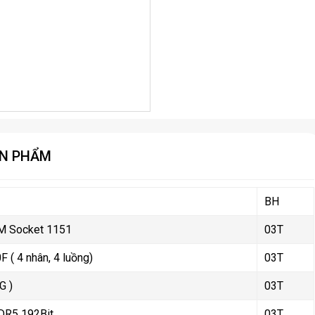
ẢN PHẨM
BH
M Socket 1151
03T
0F ( 4 nhân, 4 luồng)
03T
G )
03T
DR5 192Bit
03T