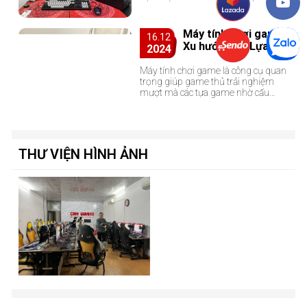
GPU đến các linh kiện khác.
Máy tính chơi game:
16.12
Xu hướng và Lựa
2024
chọn tối ưu cho
game thủ
Máy tính chơi game là công cụ quan
trọng giúp game thủ trải nghiệm
mượt mà các tựa game nhờ cấu
hình mạnh mẽ, bao gồm CPU, GPU,
RAM và SSD tối ưu. Việc lựa ch...
THƯ VIỆN HÌNH ẢNH