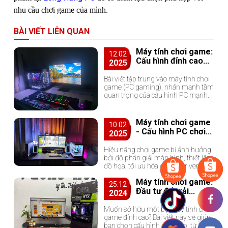
nhu cầu chơi game của mình.
BÀI VIẾT LIÊN QUAN
Máy tính chơi game:
12.02
Cấu hình đỉnh cao
2025
cho trải nghiệm
game thủ tuyệt đỉnh
Bài viết tập trung vào máy tính chơi
game (PC gaming), nhấn mạnh tầm
quan trọng của cấu hình PC mạnh
mẽ để có trải nghiệm chơi game
tuyệt đỉnh. Cấu hình PC �...
Máy tính chơi game
10.02
- Cấu hình PC chơi
2025
game và những điều
cần biết
Hiệu năng chơi game bị ảnh hưởng
bởi độ phân giải màn hình, thiết lập
đồ họa, tối ưu hóa game, driver và
phần mềm. Cần xác định nhu cầu
Máy tính chơi game:
và ngân sách ...
25.12
Đầu tư để trải
2024
nghiệm game đỉnh
cao
Muốn sở hữu một bộ máy tính chơi
game đỉnh cao? Bài viết này sẽ giúp
bạn chọn cấu hình phù hợp, từ CPU,