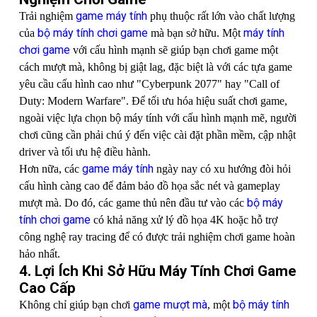
game máy tính
Trải nghiệm
phụ thuộc rất lớn vào chất lượng
bộ máy tính chơi game
máy tính
của
mà bạn sở hữu. Một
chơi game
với cấu hình mạnh sẽ giúp bạn chơi game một
cách mượt mà, không bị giật lag, đặc biệt là với các tựa game
yêu cầu cấu hình cao như "Cyberpunk 2077" hay "Call of
Duty: Modern Warfare". Để tối ưu hóa hiệu suất chơi game,
ngoài việc lựa chọn bộ máy tính với cấu hình mạnh mẽ, người
chơi cũng cần phải chú ý đến việc cài đặt phần mềm, cập nhật
driver và tối ưu hệ điều hành.
game máy tính
Hơn nữa, các
ngày nay có xu hướng đòi hỏi
cấu hình càng cao để đảm bảo đồ họa sắc nét và gameplay
bộ máy
mượt mà. Do đó, các game thủ nên đầu tư vào các
tính chơi game
có khả năng xử lý đồ họa 4K hoặc hỗ trợ
công nghệ ray tracing để có được trải nghiệm chơi game hoàn
hảo nhất.
4. Lợi Ích Khi Sở Hữu
M
áy
Tính Chơi Game
Cao Cấp
game mượt mà
bộ máy tính
Không chỉ giúp bạn chơi
, một