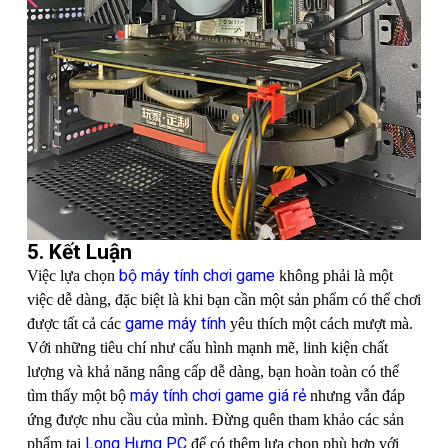
5. Kết Luận
bộ máy tính chơi game
Việc lựa chọn
không phải là một
việc dễ dàng, đặc biệt là khi bạn cần một sản phẩm có thể chơi
game máy tính
được tất cả các
yêu thích một cách mượt mà.
Với những tiêu chí như cấu hình mạnh mẽ, linh kiện chất
lượng và khả năng nâng cấp dễ dàng, bạn hoàn toàn có thể
máy tính chơi game giá rẻ
tìm thấy một bộ
nhưng vẫn đáp
ứng được nhu cầu của mình. Đừng quên tham khảo các sản
Long Hưng PC
phẩm tại
để có thêm lựa chọn phù hợp với