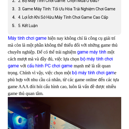
2. Bộ Máy Tính Chơi Game: Chọn Mua Ở Đâu?
3. Game Máy Tính: Tối Ưu Hóa Trải Nghiệm Chơi Game
4. Lợi Ích Khi Sở Hữu
M
áy
Tính Chơi Game Cao Cấp
5. Kết Luận
Máy tính chơi game
hiện nay không chỉ là công cụ giải trí
mà còn là một phần không thể thiếu đối với những game thủ
game máy tính
chuyên nghiệp. Để có thể trải nghiệm
một
bộ máy tính chơi
cách mượt mà và đầy đủ, việc lựa chọn
game
cấu hình PC chơi game
với
mạnh mẽ là rất quan
bộ máy tính chơi gam
trọng. Chính vì vậy, việc chọn một
e
phù hợp với nhu cầu cá nhân, từ các game online đến các tựa
game AAA đòi hỏi cấu hình cao, luôn là vấn đề được nhiều
game thủ quan tâm.