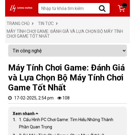
...
TRANG CHỦ
TIN TỨC
MÁY TÍNH CHƠI GAME: ĐÁNH GIÁ VÀ LỰA CHỌN BỘ MÁY TÍNH
CHƠI GAME TỐT NHẤT
Máy Tính Chơi Game: Đánh Giá
và Lựa Chọn Bộ Máy Tính Chơi
Game Tốt Nhất
17-02-2025, 2:54 pm
108
Xem nhanh
1. Cấu Hình PC Chơi Game: Tìm Hiểu Những Thành
Phần Quan Trọng