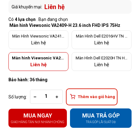
Liên hệ
Giá khuyến mại:
Có
4 lựa chọn
. Bạn đang chọn
Màn hình Viewsonic VA2409-H 23.6 inch FHD IPS 75Hz
Màn Hình Viewsonic VA2415-
Màn Hình Dell E2016HV TN H
H VA FullHD 75Hz
D 60Hz
Liên hệ
Liên hệ
Màn hình Viewsonic VA240
Màn Hình Dell E2020H TN HD
9-H 23.6 inch FHD IPS 75Hz
60Hz
Liên hệ
Liên hệ
Bảo hành: 36 tháng
Số lượng:
Thêm vào giỏ hàng
MUA NGAY
MUA TRẢ GÓP
GIAO HÀNG TẬN NƠI NHANH CHÓNG
TRẢ GÓP LÃI SUẤT 0Đ