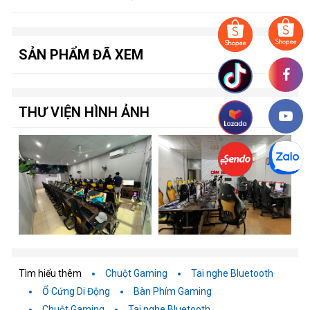
SẢN PHẨM ĐÃ XEM
THƯ VIỆN HÌNH ẢNH
Điểm nổi bật của Viewsonic VA2409-H
Công nghệ IPS
-
: Đảm bảo màu sắc sống động và góc nhìn
rộng, giúp giảm thiểu biến dạng màu sắc khi nhìn từ các góc
khác nhau
Tìm hiểu thêm
Chuột Gaming
Tai nghe Bluetooth
Độ phân giải Full HD
-
: Với độ phân giải 1920 x 1080, màn
Ổ Cứng Di Động
Bàn Phím Gaming
hình mang lại hình ảnh sắc nét và chi tiết, giúp nâng cao trải
Chuột Gaming
Tai nghe Bluetooth