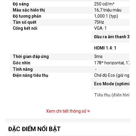
Độ sáng
250 cd/m²
Màu sắc hiển thị
16,7 triệu màu
Độ tương phản
1,000:1 (typ)
Tần số quét
75Hz
Cổng kết nối
VGA: 1
Đầu ra âm thanh 3,5
HDMI 1.4: 1
Thời gian đáp ứng
3ms
Góc nhìn
178º horizontal, 178º 
Tính năng
-
Điện năng tiêu thụ
Chế độ Eco (giữ nguy
Eco Mode (optimize
Tiêu thụ (điển hình):
Mức tiêu thụ (tối đa)
Xem chi tiết thông số
ĐẶC ĐIỂM NỔI BẬT