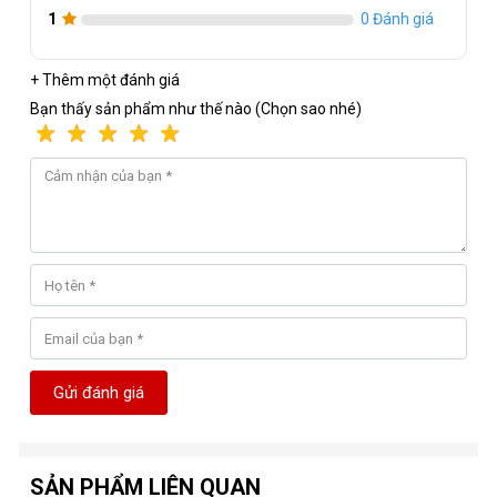
1
0 Đánh giá
Độ phân giải
-
: FHD
Tỉ lệ
-
: 16:9
+ Thêm một đánh giá
Tấm nền màn hình
-
: IPS
Bạn thấy sản phẩm như thế nào (Chọn sao nhé)
Độ sáng
-
: 250 cd/m2
Màu sắc hiển thị
-
: 16,7 triệu màu
Độ tương phản
-
: 1000:1
Tần số quét
-
: 75Hz
Thời gian đáp ứng
-
: 3ms
Góc nhìn
-
: 178/178
Kích thước
-
: 534 x 419 x 189mm (gồm chân đế)
Gửi đánh giá
SẢN PHẨM LIÊN QUAN