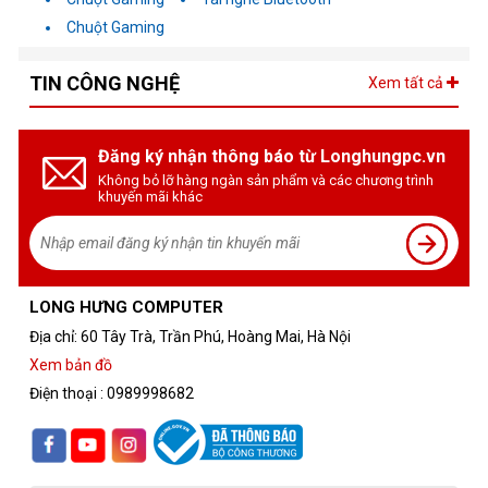
nghiệm xem
Chuột Gaming
Tính năng bảo vệ mắt
-
: Công nghệ Flicker-Free và Blue
Light Filter giúp giảm mỏi mắt khi sử dụng trong thời gian dài
TIN CÔNG NGHỆ
Xem tất cả
Thiết kế ergonomics
-
: Màn hình có thể điều chỉnh độ
nghiêng, giúp người dùng tìm được vị trí thoải mái nhất khi
Đăng ký nhận thông báo từ Longhungpc.vn
làm việc
Không bỏ lỡ hàng ngàn sản phẩm và các chương trình
khuyến mãi khác
LONG HƯNG COMPUTER
Địa chỉ: 60 Tây Trà, Trần Phú, Hoàng Mai, Hà Nội
Xem bản đồ
Điện thoại : 0989998682