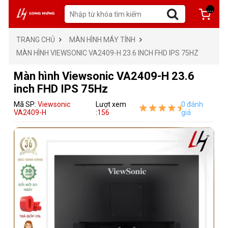
...
TRANG CHỦ
MÀN HÌNH MÁY TÍNH
MÀN HÌNH VIEWSONIC VA2409-H 23.6 INCH FHD IPS 75HZ
Màn hình Viewsonic VA2409-H 23.6
inch FHD IPS 75Hz
Mã SP:
Viewsonic
Lượt xem
0 đánh
VA2409-H
:
156
giá