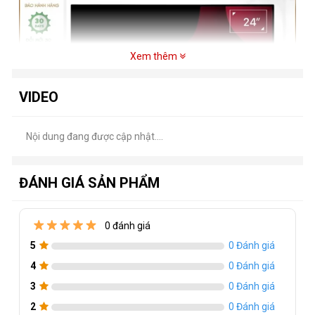
Xem thêm
VIDEO
Nội dung đang được cập nhật....
ĐÁNH GIÁ SẢN PHẨM
0 đánh giá
5
0 Đánh giá
Thông số kỹ thuật của Màn VA2409-H
75Hz
4
0 Đánh giá
Hãng sản xuất
-
: Viewsonic
3
0 Đánh giá
2
0 Đánh giá
Kích thước màn hình
-
: 23.6 inch