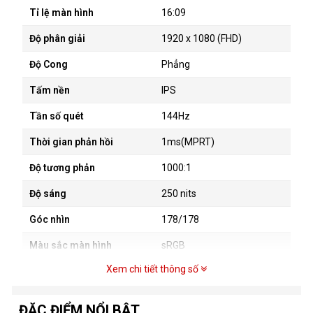
Tỉ lệ màn hình
16:09
Độ phân giải
1920 x 1080 (FHD)
Độ Cong
Phẳng
Tấm nền
IPS
Tần số quét
144Hz
Thời gian phản hồi
1ms(MPRT)
Độ tương phản
1000:1
Độ sáng
250 nits
Góc nhìn
178/178
Màu sắc màn hình
sRGB
Xem chi tiết thông số
Bề mặt màn hình
nhám
Màu sắc vỏ
đen
ĐẶC ĐIỂM NỔI BẬT