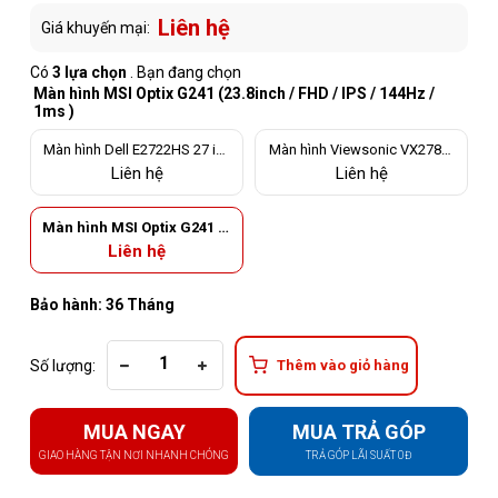
Liên hệ
Giá khuyến mại:
Có
3 lựa chọn
. Bạn đang chọn
Màn hình MSI Optix G241 (23.8inch / FHD / IPS / 144Hz /
1ms )
Màn hình Dell E2722HS 27 inc
Màn hình Viewsonic VX2781-
h FHD IPS 60Hz
MH 27 inch FHD IPS 75Hz
Liên hệ
Liên hệ
Màn hình MSI Optix G241 (2
3.8inch / FHD / IPS / 144Hz
Liên hệ
/ 1ms )
Bảo hành: 36 Tháng
Số lượng:
Thêm vào giỏ hàng
MUA NGAY
MUA TRẢ GÓP
GIAO HÀNG TẬN NƠI NHANH CHÓNG
TRẢ GÓP LÃI SUẤT 0Đ