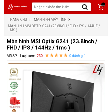
...
TRANG CHỦ
MÀN HÌNH MÁY TÍNH
MÀN HÌNH MSI OPTIX G241 (23.8INCH / FHD / IPS / 144HZ /
1MS )
Màn hình MSI Optix G241 (23.8inch /
FHD / IPS / 144Hz / 1ms )
Mã SP:
Lượt xem :
230
0 đánh giá