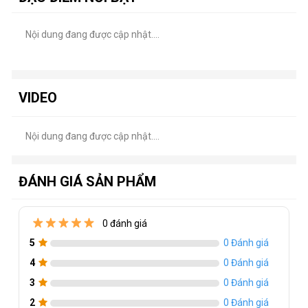
Kích thước
540.3 x 422.6 x 219.6 mm
Nội dung đang được cập nhật....
Trọng lượng
3.3kg / 5.0kg
Tính năng đồng bộ
AMD FreeSync
Tương thích VESA
100 x 100 mm
VIDEO
HDMI
2
Nội dung đang được cập nhật....
Display Port
1
Audio
1
ĐÁNH GIÁ SẢN PHẨM
Dây kèm theo trong hộp
dây nguồn - dây kết nối
Khác
user manual
0 đánh giá
5
0 Đánh giá
4
0 Đánh giá
3
0 Đánh giá
2
0 Đánh giá